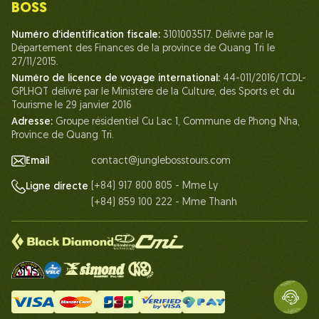
BOSS
La vie chez Jungle Boss
Numéro d'identification fiscale:
3101003517. Délivré par le
Département des Finances de la province de Quang Tri le
Nos Certifications
27/11/2015.
Partenariats
Numéro de licence de voyage international:
44-011/2016/TCDL-
GPLHQT délivré par le Ministère de la Culture, des Sports et du
Contactez-Nous
Tourisme le 29 janvier 2016
Adresse:
Groupe résidentiel Cu Lac 1, Commune de Phong Nha,
Province de Quang Tri.
Email
contact@junglebosstours.com
(+84) 917 800 805 - Mme Ly
Ligne directe
(+84) 859 100 222 - Mme Thanh