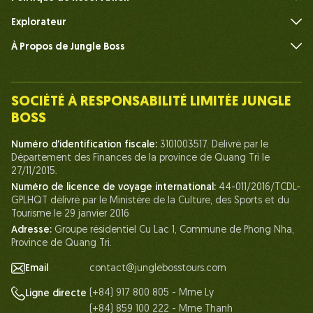
Explorateur
À Propos de Jungle Boss
Présenter
Notre Équipe
SOCIÉTÉ À RESPONSABILITÉ LIMITÉE JUNGLE
Humain du Chef de la Jungle
BOSS
La vie chez Jungle Boss
Numéro d'identification fiscale:
3101003517. Délivré par le
Département des Finances de la province de Quang Tri le
Nos Certifications
27/11/2015.
Partenariats
Numéro de licence de voyage international:
44-011/2016/TCDL-
GPLHQT délivré par le Ministère de la Culture, des Sports et du
Contactez-Nous
Tourisme le 29 janvier 2016
Adresse:
Groupe résidentiel Cu Lac 1, Commune de Phong Nha,
Province de Quang Tri.
Email
contact@junglebosstours.com
(+84) 917 800 805 - Mme Ly
Ligne directe
(+84) 859 100 222 - Mme Thanh