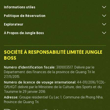
Informations utiles
FAQ
Politique de Réservation
Explorateur
À Propos de Jungle Boss
Présenter
Notre Équipe
SOCIÉTÉ À RESPONSABILITÉ LIMITÉE JUNGLE
Humain du Chef de la Jungle
BOSS
La vie chez Jungle Boss
Numéro d'identification fiscale:
3101003517. Délivré par le
Département des Finances de la province de Quang Tri le
Nos Certifications
27/11/2015.
Partenariats
Numéro de licence de voyage international:
44-011/2016/TCDL-
GPLHQT délivré par le Ministère de la Culture, des Sports et du
Contactez-Nous
Tourisme le 29 janvier 2016
Adresse:
Groupe résidentiel Cu Lac 1, Commune de Phong Nha,
Province de Quang Tri.