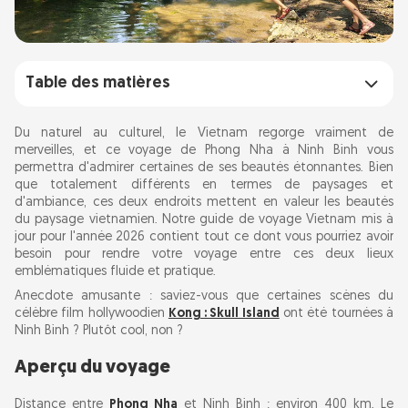
Table des matières
Aperçu du voyage
Du naturel au culturel, le Vietnam regorge vraiment de
merveilles, et ce voyage de Phong Nha à Ninh Binh vous
permettra d'admirer certaines de ses beautés étonnantes. Bien
Options de voyage
que totalement différents en termes de paysages et
Bus couchette : bon marché et facile
d'ambiance, ces deux endroits mettent en valeur les beautés
du paysage vietnamien. Notre guide de voyage Vietnam mis à
Train et bus en un : détente et décontraction
jour pour l'année 2026 contient tout ce dont vous pourriez avoir
besoin pour rendre votre voyage entre ces deux lieux
Avion et transfert terrestre : le moyen le plus
emblématiques fluide et pratique.
rapide
Anecdote amusante : saviez-vous que certaines scènes du
célèbre film hollywoodien
Kong : Skull Island
ont été tournées à
Points forts le long du trajet
Ninh Binh ? Plutôt cool, non ?
Parc national de Phong Nha-Ke Bang
Aperçu du voyage
Complexe paysager de Trang An
Distance entre
Phong Nha
et Ninh Binh : environ 400 km. Le