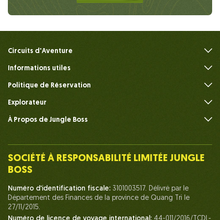
Circuits d'Aventure
Informations utiles
FAQ
Politique de Réservation
Explorateur
À Propos de Jungle Boss
Présenter
Notre Équipe
SOCIÉTÉ À RESPONSABILITÉ LIMITÉE JUNGLE
Humain du Chef de la Jungle
BOSS
La vie chez Jungle Boss
Numéro d'identification fiscale:
3101003517. Délivré par le
Département des Finances de la province de Quang Tri le
Nos Certifications
27/11/2015.
Partenariats
Numéro de licence de voyage international:
44-011/2016/TCDL-