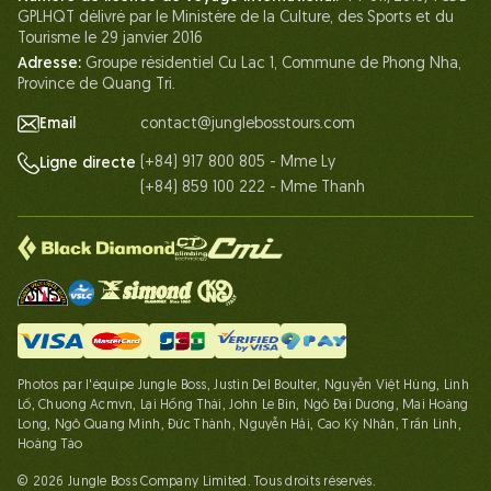
GPLHQT délivré par le Ministère de la Culture, des Sports et du
Contactez-Nous
Tourisme le 29 janvier 2016
Adresse:
Groupe résidentiel Cu Lac 1, Commune de Phong Nha,
Province de Quang Tri.
Email
contact@junglebosstours.com
(+84) 917 800 805 - Mme Ly
Ligne directe
(+84) 859 100 222 - Mme Thanh
Photos par l'équipe Jungle Boss, Justin Del Boulter, Nguyễn Việt Hùng, Linh
Lố, Chuong Acmvn, Lại Hồng Thái, John Le Bin, Ngô Đại Dương, Mai Hoàng
Long, Ngô Quang Minh, Đức Thành, Nguyễn Hải, Cao Kỳ Nhân, Trần Linh,
Hoàng Táo
© 2026 Jungle Boss Company Limited. Tous droits réservés.