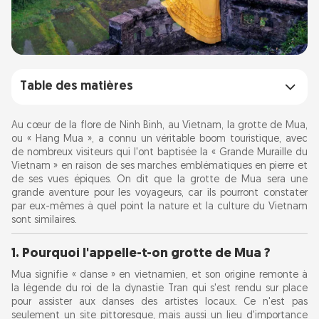
Table des matières
1. Pourquoi l'appelle-t-on grotte de Mua ?
Au cœur de la flore de Ninh Binh, au Vietnam, la grotte de Mua,
ou « Hang Mua », a connu un véritable boom touristique, avec
de nombreux visiteurs qui l'ont baptisée la « Grande Muraille du
2. Comment se rendre à la grotte de Mua :
Vietnam » en raison de ses marches emblématiques en pierre et
itinéraire et transport
de ses vues épiques. On dit que la grotte de Mua sera une
grande aventure pour les voyageurs, car ils pourront constater
par eux-mêmes à quel point la nature et la culture du Vietnam
3. Prix d'entrée et commodités
sont similaires.
4. L'ascension : 500 marches en pierre pour
1. Pourquoi l'appelle-t-on grotte de Mua ?
atteindre le panorama
Mua signifie « danse » en vietnamien, et son origine remonte à
la légende du roi de la dynastie Tran qui s'est rendu sur place
pour assister aux danses des artistes locaux. Ce n'est pas
5. Meilleur moment pour visiter la grotte de
seulement un site pittoresque, mais aussi un lieu d'importance