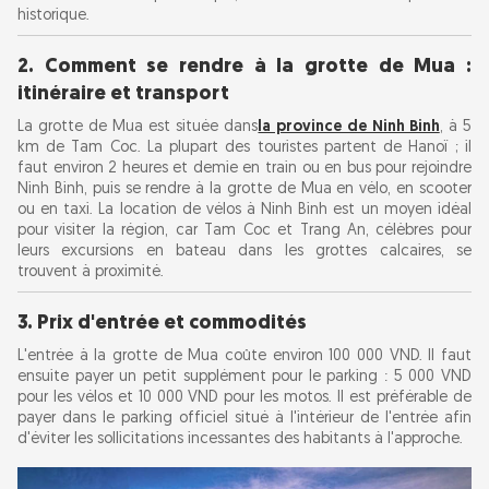
Mua
historique.
6. Autres attractions à proximité
2. Comment se rendre à la grotte de Mua :
itinéraire et transport
7. Éléments essentiels à emporter pour visiter
La grotte de Mua est située dans
la province de Ninh Binh
, à 5
la grotte de Mua
km de Tam Coc. La plupart des touristes partent de Hanoï ; il
faut environ 2 heures et demie en train ou en bus pour rejoindre
Ninh Binh, puis se rendre à la grotte de Mua en vélo, en scooter
8. Hébergement local
ou en taxi. La location de vélos à Ninh Binh est un moyen idéal
pour visiter la région, car Tam Coc et Trang An, célèbres pour
leurs excursions en bateau dans les grottes calcaires, se
FAQ sur la grotte de Mua
trouvent à proximité.
3. Prix d'entrée et commodités
L'entrée à la grotte de Mua coûte environ 100 000 VND. Il faut
ensuite payer un petit supplément pour le parking : 5 000 VND
pour les vélos et 10 000 VND pour les motos. Il est préférable de
payer dans le parking officiel situé à l'intérieur de l'entrée afin
d'éviter les sollicitations incessantes des habitants à l'approche.