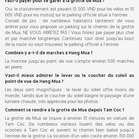
Faut-il payer pour se garer à la grotte de Mua ?
Oui, le stationnement est payant (5 000 VND pour les vélos et 10
000 VND pour les motos) sur le parking officiel situé à l'entrée.
Conseil de pro : de nombreux habitants tenteront de vous
arrêter pour vous proposer un parking sur le chemin de la grotte
de Mua, NE VOUS ARRÊTEZ PAS ! Vous finirez par payer plus cher
et par marcher longtemps. Continuez tout droit jusqu'au bout
de la route où vous trouverez le parking officiel à l'entrée.
Combien y a-t-il de marches à Hang Mua ?
La montée jusqu'au point de vue compte environ 500 marches
en pierre.
Vaut-il mieux admirer le lever ou le coucher du soleil au
point de vue de Hang Mua ?
Les deux sont magnifiques ; le lever du soleil offre moins de
monde, tandis que le coucher du soleil baigne le paysage d'une
lumière chaude, très appréciée pour les photos.
Comment se rendre à la grotte de Mua depuis Tam Coc ?
La grotte de Mua se trouve à environ 10 minutes en voiture de
Tam Coc. De nombreux visiteurs louent des vélos ou des
scooters à Tam Coc et suivent le chemin bien balisé jusqu'à
l'entrée de la grotte. La location d'un vélo coûte environ 150 000