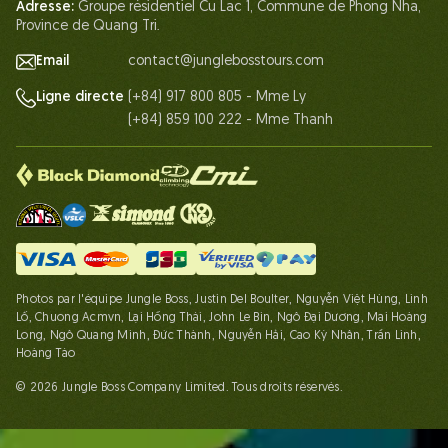
Adresse:
Groupe résidentiel Cu Lac 1, Commune de Phong Nha,
Province de Quang Tri.
Email
contact@junglebosstours.com
(+84) 917 800 805 - Mme Ly
Ligne directe
(+84) 859 100 222 - Mme Thanh
Photos par l'équipe Jungle Boss, Justin Del Boulter, Nguyễn Việt Hùng, Linh
Lố, Chuong Acmvn, Lại Hồng Thái, John Le Bin, Ngô Đại Dương, Mai Hoàng
Long, Ngô Quang Minh, Đức Thành, Nguyễn Hải, Cao Kỳ Nhân, Trần Linh,
Hoàng Táo
© 2026 Jungle Boss Company Limited. Tous droits réservés.