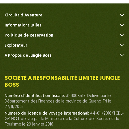
Circuits d'Aventure
Informations utiles
FAQ
Politique de Réservation
Explorateur
À Propos de Jungle Boss
Présenter
Notre Équipe
SOCIÉTÉ À RESPONSABILITÉ LIMITÉE JUNGLE
Humain du Chef de la Jungle
BOSS
La vie chez Jungle Boss
Numéro d'identification fiscale:
3101003517. Délivré par le
Département des Finances de la province de Quang Tri le
Nos Certifications
27/11/2015.
Partenariats
Numéro de licence de voyage international:
44-011/2016/TCDL-
GPLHQT délivré par le Ministère de la Culture, des Sports et du
Contactez-Nous
Tourisme le 29 janvier 2016