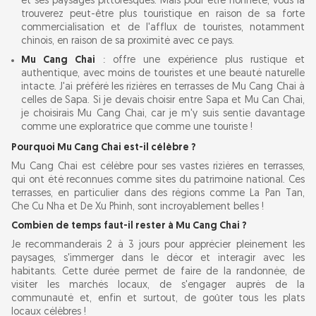
et ses paysages pittoresques. Mais pour être honnête, vous la
trouverez peut-être plus touristique en raison de sa forte
commercialisation et de l'afflux de touristes, notamment
chinois, en raison de sa proximité avec ce pays.
Mu Cang Chai
: offre une expérience plus rustique et
authentique, avec moins de touristes et une beauté naturelle
intacte. J'ai préféré les rizières en terrasses de Mu Cang Chai à
celles de Sapa. Si je devais choisir entre Sapa et Mu Can Chai,
je choisirais Mu Cang Chai, car je m'y suis sentie davantage
comme une exploratrice que comme une touriste !
Pourquoi Mu Cang Chai est-il célèbre ?
Mu Cang Chai est célèbre pour ses vastes rizières en terrasses,
qui ont été reconnues comme sites du patrimoine national. Ces
terrasses, en particulier dans des régions comme La Pan Tan,
Che Cu Nha et De Xu Phinh, sont incroyablement belles !
Combien de temps faut-il rester à Mu Cang Chai ?
Je recommanderais 2 à 3 jours pour apprécier pleinement les
paysages, s'immerger dans le décor et interagir avec les
habitants. Cette durée permet de faire de la randonnée, de
visiter les marchés locaux, de s'engager auprès de la
communauté et, enfin et surtout, de goûter tous les plats
locaux célèbres !