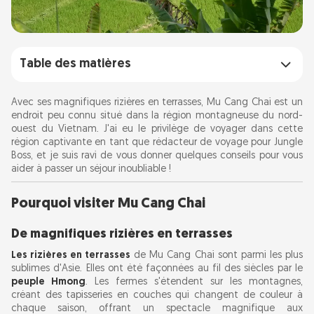
Table des matières
Pourquoi visiter Mu Cang Chai
Avec ses magnifiques rizières en terrasses, Mu Cang Chai est un
endroit peu connu situé dans la région montagneuse du nord-
De magnifiques rizières en terrasses
ouest du Vietnam. J'ai eu le privilège de voyager dans cette
Un riche patrimoine culturel
région captivante en tant que rédacteur de voyage pour Jungle
Boss, et je suis ravi de vous donner quelques conseils pour vous
aider à passer un séjour inoubliable !
Meilleure période pour visiter
Pourquoi visiter Mu Cang Chai
Comment s'y rendre
De magnifiques rizières en terrasses
Où séjourner
Les rizières en terrasses
de Mu Cang Chai sont parmi les plus
sublimes d'Asie. Elles ont été façonnées au fil des siècles par le
peuple Hmong
Attractions incontournables
. Les fermes s'étendent sur les montagnes,
créant des tapisseries en couches qui changent de couleur à
Vallée de Tu Le
chaque saison, offrant un spectacle magnifique aux