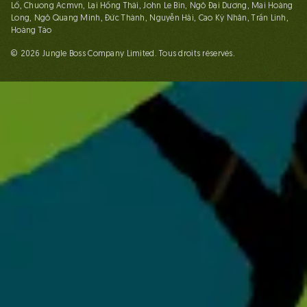
Lố, Chuong Acmvn, Lại Hồng Thái, John Le Bin, Ngô Đại Dương, Mai Hoàng
Long, Ngô Quang Minh, Đức Thành, Nguyễn Hải, Cao Kỳ Nhân, Trần Linh,
Hoàng Táo
© 2026 Jungle Boss Company Limited. Tous droits réservés.