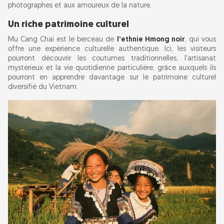
photographes et aux amoureux de la nature.
Villages locaux
Un riche patrimoine culturel
Col de Khau Pha
Mu Cang Chai est le berceau de
l'ethnie Hmong noir
, qui vous
offre une expérience culturelle authentique. Ici, les visiteurs
Activités à pratiquer
pourront découvrir les coutumes traditionnelles, l'artisanat
Trekking
mystérieux et la vie quotidienne particulière, grâce auxquels ils
pourront en apprendre davantage sur le patrimoine culturel
Parapente
diversifié du Vietnam.
Délices culinaires
Conseils de voyage
Notre avis
FAQ