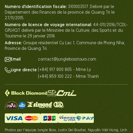
La vie chez Jungle Boss
Numéro d'identification fiscale:
3101003517. Délivré par le
Département des Finances de la province de Quang Tri le
Nos Certifications
27/11/2015.
Partenariats
Numéro de licence de voyage international:
44-011/2016/TCDL-
GPLHQT délivré par le Ministère de la Culture, des Sports et du
Contactez-Nous
Tourisme le 29 janvier 2016
Adresse:
Groupe résidentiel Cu Lac 1, Commune de Phong Nha,
Province de Quang Tri.
Email
contact@junglebosstours.com
(+84) 917 800 805 - Mme Ly
Ligne directe
(+84) 859 100 222 - Mme Thanh
Photos par l'équipe Jungle Boss, Justin Del Boulter, Nguyễn Việt Hùng, Linh