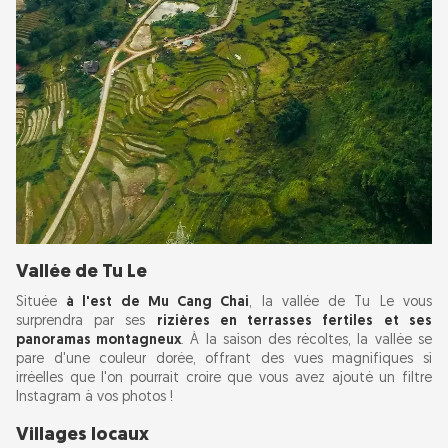
Vallée de Tu Le
Située
à l'est de Mu Cang Chai
, la vallée de Tu Le vous
surprendra par ses
rizières en terrasses fertiles et ses
panoramas montagneux
. À la saison des récoltes, la vallée se
pare d'une couleur dorée, offrant des vues magnifiques si
irréelles que l'on pourrait croire que vous avez ajouté un filtre
Instagram à vos photos !
Villages locaux