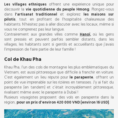
Les villages ethniques
offrent une expérience unique pour
découvrir la
vie quotidienne du peuple Hmong
. Plongez-vous
dans
l'artisanat traditionnel
et explorez
les maisons sur
pilotis
, tout en profitant de l'hospitalité chaleureuse des
habitants. N'hésitez pas à aller discuter avec les locaux, même si
vous ne comprenez pas leur langue.
Contrairement aux grandes villes comme
Hanoï,
où les gens
sont pressés et peuvent parfois sembler distants, dans les
villages, les habitants sont si gentils et accueillants que j'avais
l'impression de faire partie de leur famille !
Col de Khau Pha
Khau Pha, l'un des cols de montagne les plus emblématiques du
Vietnam, est aussi pittoresque que difficile à franchir en voiture.
C'est également un lieu réputé pour
le parapente
, offrant un
point de vue imprenable sur les rizières en terrasses. J'y ai fait du
parapente (en tandem) et c'était incroyablement pittoresque,
rivalisant même avec le parapente à Dubaï !
Plusieurs voyagistes proposent des vols en parapente dans la
région,
pour un prix d'environ 420 000 VND (environ 16 USD)
.