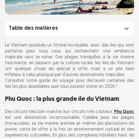
Table des matières
Phu Quoc : la plus grande île du Vietnam
Le Vietnam possède un littoral incroyable, avec des îles qui sont
parfaites pour tous ceux qui recherchent une ambiance
tropicale sans se ruiner. Des plages tranquilles à la vie marine
Nam Du : où se cachent les trésors
fascinante, en passant par la culture locale, les îles du Vietnam
ont quelque chose de spécial à offrir, mais à un prix bien
Ly Son : l'île volcanique
inférieur à celui pratiqué par d'autres destinations tropicales.
Consultez notre guide de voyage pour découvrir certaines des
îles les plus abordables que vous pourrez visiter en 2026 !
Con Dao : un voyage pour se détendre
Phu Quoc : la plus grande île du Vietnam
Île de Cat Ba - Aventure dans la baie d'Ha Long
Des circuits très bon marché aux circuits très coûteux,
Phu Quoc
est une destination incontournable. Célèbre pour ses plages
Îles Cham : réserve de biosphère de l'UNESCO
immaculées, sa vie marine animée et même ses plantations de
poivre, cette île offre à la fois un environnement naturel et des
expériences culturelles. En plus des complexes hôteliers haut de
Binh Ba : « l'île du homard »