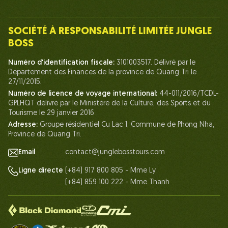
Présenter
Notre Équipe
SOCIÉTÉ À RESPONSABILITÉ LIMITÉE JUNGLE
Humain du Chef de la Jungle
BOSS
La vie chez Jungle Boss
Numéro d'identification fiscale:
3101003517. Délivré par le
Département des Finances de la province de Quang Tri le
Nos Certifications
27/11/2015.
Partenariats
Numéro de licence de voyage international:
44-011/2016/TCDL-
GPLHQT délivré par le Ministère de la Culture, des Sports et du
Contactez-Nous
Tourisme le 29 janvier 2016
Adresse:
Groupe résidentiel Cu Lac 1, Commune de Phong Nha,
Province de Quang Tri.
Email
contact@junglebosstours.com
(+84) 917 800 805 - Mme Ly
Ligne directe
(+84) 859 100 222 - Mme Thanh