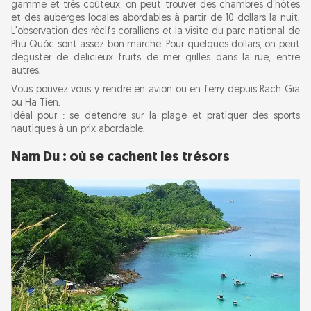
gamme et très coûteux, on peut trouver des chambres d'hôtes
et des auberges locales abordables à partir de 10 dollars la nuit.
L'observation des récifs coralliens et la visite du parc national de
Co To : l'île aux plages de sable blanc
Phú Quốc sont assez bon marché. Pour quelques dollars, on peut
déguster de délicieux fruits de mer grillés dans la rue, entre
Conseils pour une escapade insulaire à petit
autres.
budget au Vietnam
Vous pouvez vous y rendre en avion ou en ferry depuis Rach Gia
ou Ha Tien.
Idéal pour : se détendre sur la plage et pratiquer des sports
Résumé
nautiques à un prix abordable.
Nam Du : où se cachent les trésors