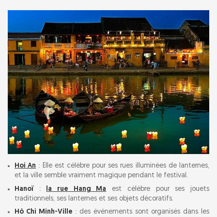
Hoi An
: Elle est célèbre pour ses rues illuminées de lanternes,
et la ville semble vraiment magique pendant le festival.
Hanoï
:
la rue Hang Ma
est célèbre pour ses jouets
traditionnels, ses lanternes et ses objets décoratifs.
Hô Chi Minh-Ville
: des événements sont organisés dans les