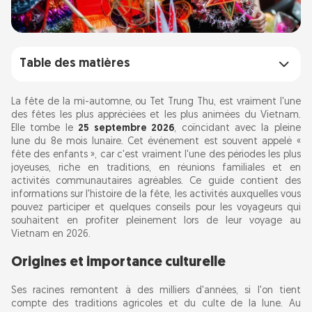
Table des matières
Origines et importance culturelle
La fête de la mi-automne, ou Tet Trung Thu, est vraiment l'une
des fêtes les plus appréciées et les plus animées du Vietnam.
Elle tombe le
Activités amusantes
25 septembre 2026
, coïncidant avec la pleine
lune du 8e mois lunaire. Cet événement est souvent appelé «
Défilés de lanternes
fête des enfants », car c'est vraiment l'une des périodes les plus
joyeuses, riche en traditions, en réunions familiales et en
Danses du lion et du dragon
activités communautaires agréables. Ce guide contient des
informations sur l'histoire de la fête, les activités auxquelles vous
Gâteaux de lune
pouvez participer et quelques conseils pour les voyageurs qui
Culte des ancêtres
souhaitent en profiter pleinement lors de leur voyage au
Vietnam en 2026.
Jeux rétro et chansons folkloriques
Origines et importance culturelle
Dialectes locaux
Ses racines remontent à des milliers d'années, si l'on tient
compte des traditions agricoles et du culte de la lune. Au
Conseils aux voyageurs