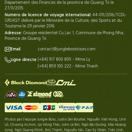
Département des Finances de la province de Quang Tri le
Nos Certifications
27/11/2015.
Partenariats
Numéro de licence de voyage international:
44-011/2016/TCDL-
GPLHQT délivré par le Ministère de la Culture, des Sports et du
Contactez-Nous
Tourisme le 29 janvier 2016
Adresse:
Groupe résidentiel Cu Lac 1, Commune de Phong Nha,
Province de Quang Tri.
Email
contact@junglebosstours.com
(+84) 917 800 805 - Mme Ly
Ligne directe
(+84) 859 100 222 - Mme Thanh
Photos par l'équipe Jungle Boss, Justin Del Boulter, Nguyễn Việt Hùng, Linh
Lố, Chuong Acmvn, Lại Hồng Thái, John Le Bin, Ngô Đại Dương, Mai Hoàng
Long, Ngô Quang Minh, Đức Thành, Nguyễn Hải, Cao Kỳ Nhân, Trần Linh,