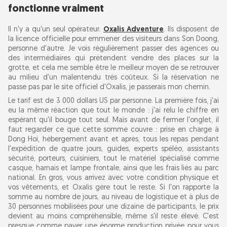
fonctionne vraiment
Il n'y a qu'un seul opérateur.
Oxalis Adventure
. Ils disposent de
la licence officielle pour emmener des visiteurs dans Son Doong,
personne d'autre. Je vois régulièrement passer des agences ou
des intermédiaires qui prétendent vendre des places sur la
grotte, et cela me semble être le meilleur moyen de se retrouver
au milieu d'un malentendu très coûteux. Si la réservation ne
passe pas par le site officiel d'Oxalis, je passerais mon chemin.
Le tarif est de 3 000 dollars US par personne. La première fois, j'ai
eu la même réaction que tout le monde : j'ai relu le chiffre en
espérant qu'il bouge tout seul. Mais avant de fermer l'onglet, il
faut regarder ce que cette somme couvre : prise en charge à
Dong Hoi, hébergement avant et après, tous les repas pendant
l'expédition de quatre jours, guides, experts spéléo, assistants
sécurité, porteurs, cuisiniers, tout le matériel spécialisé comme
casque, harnais et lampe frontale, ainsi que les frais liés au parc
national. En gros, vous arrivez avec votre condition physique et
vos vêtements, et Oxalis gère tout le reste. Si l'on rapporte la
somme au nombre de jours, au niveau de logistique et à plus de
30 personnes mobilisées pour une dizaine de participants, le prix
devient au moins compréhensible, même s'il reste élevé. C'est
presque comme payer une énorme production privée pour vous