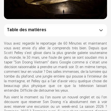
Table des matières
Ce que 60 Minutes a vraiment montré (et ce
Vous avez regardé le reportage de 60 Minutes et maintenant
que le reportage a laissé de côté)
vous avez envie d'y aller. Je comprends très bien. Depuis que
Scott Pelley s'est glissé dans la plus grande galerie souterraine
du monde, le 30 mars, une foule de gens se sont soudain mis à
Comment la réservation de Son Doong
taper "Son Doong Vietnam" dans Google comme si c'était une
fonctionne vraiment
décision raisonnable à prendre un mardi soir. Et en même temps,
comment leur en vouloir ? Des salles immenses, de la lumière qui
tombe du plafond, une jungle entière qui pousse à l'intérieur de
Ce que l'expédition exige physiquement
la montagne, et Pelley qui a l'air d'avoir vécu quelque chose de
beaucoup plus physique que ce que la télévision laissait
entendre. Difficile de détourner les yeux.
Quand la grotte est réellement accessible
Puis vient le moment où l'on ouvre un nouvel onglet et où l'on
découvre que réserver Son Doong n'a absolument rien à voir
Aller à Phong Nha depuis la France
avec réserver une excursion ou un week-end. La saison 2026 ?