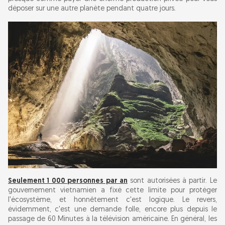
déposer sur une autre planète pendant quatre jours.
Seulement 1 000 personnes par an
sont autorisées à partir. Le
gouvernement vietnamien a fixé cette limite pour protéger
l'écosystème, et honnêtement c'est logique. Le revers,
évidemment, c'est une demande folle, encore plus depuis le
passage de 60 Minutes à la télévision américaine. En général, les