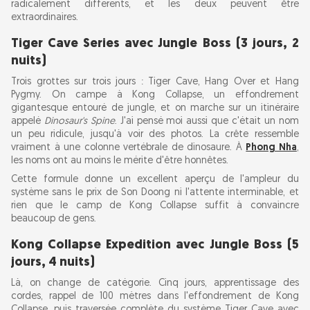
radicalement différents, et les deux peuvent être
extraordinaires.
Tiger Cave Series avec Jungle Boss (3 jours, 2
nuits)
Trois grottes sur trois jours : Tiger Cave, Hang Over et Hang
Pygmy. On campe à Kong Collapse, un effondrement
gigantesque entouré de jungle, et on marche sur un itinéraire
appelé
Dinosaur's Spine
. J'ai pensé moi aussi que c'était un nom
un peu ridicule, jusqu'à voir des photos. La crête ressemble
vraiment à une colonne vertébrale de dinosaure. À
Phong Nha
,
les noms ont au moins le mérite d'être honnêtes.
Cette formule donne un excellent aperçu de l'ampleur du
système sans le prix de Son Doong ni l'attente interminable, et
rien que le camp de Kong Collapse suffit à convaincre
beaucoup de gens.
Kong Collapse Expedition avec Jungle Boss (5
jours, 4 nuits)
Là, on change de catégorie. Cinq jours, apprentissage des
cordes, rappel de 100 mètres dans l'effondrement de Kong
Collapse, puis traversée complète du système Tiger Cave avec