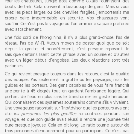
Pour les chaussures, Jungle Boss comme Oxalis fournissent des
boots de trek. Cela convient à beaucoup de gens. Mais si vous
avez les pieds larges ou des chevilles fragiles, j'emporterais ma
propre paire imperméable en sécurité. Vos chaussures vont
souffrir. Ce n'est pas le voyage où l'on emmène sa paire préférée
avec attachement.
Une fois sorti de Phong Nha, il n'y a plus grand-chose. Pas de
réseau. Pas de Wi-Fi. Aucun moyen de poster quoi que ce soit
depuis la grotte, et honnêtement, c'est presque reposant. Je
sais que certains lisent cette phrase avec un sourire et d'autres
avec un léger début d'angoisse. Les deux réactions sont très
parlantes.
Ce qui revient presque toujours dans les retours, c'est la qualité
des équipes. Pas seulement la grotte ou les paysages, mais les
guides et les porteurs. Des gens capables de vous faire franchir
une pente à 45 degrés tout en gardant l'ambiance légère. Qui
portent de l'eau en plus sans le transformer en geste héroïque.
Qui connaissent ces systèmes souterrains comme s'ils y vivaient.
Une voyageuse racontait sur TripAdvisor que les porteurs avaient
été
les personnes les plus gentilles
rencontrées pendant son
voyage, et que son guide avait réussi à rendre une journée très
dure presque joyeuse. Cela en dit long. Le ratio tourne autour de
trois personnes d'encadrement pour un participant. Ce n'est pas