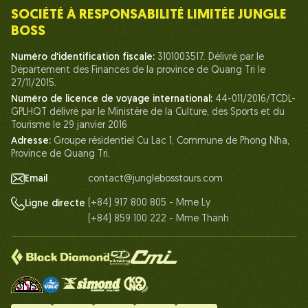
SOCIÉTÉ À RESPONSABILITÉ LIMITÉE JUNGLE
Humain du Chef de la Jungle
BOSS
La vie chez Jungle Boss
Numéro d'identification fiscale:
3101003517. Délivré par le
Département des Finances de la province de Quang Tri le
Nos Certifications
27/11/2015.
Partenariats
Numéro de licence de voyage international:
44-011/2016/TCDL-
GPLHQT délivré par le Ministère de la Culture, des Sports et du
Contactez-Nous
Tourisme le 29 janvier 2016
Adresse:
Groupe résidentiel Cu Lac 1, Commune de Phong Nha,
Province de Quang Tri.
Email
contact@junglebosstours.com
(+84) 917 800 805 - Mme Ly
Ligne directe
(+84) 859 100 222 - Mme Thanh