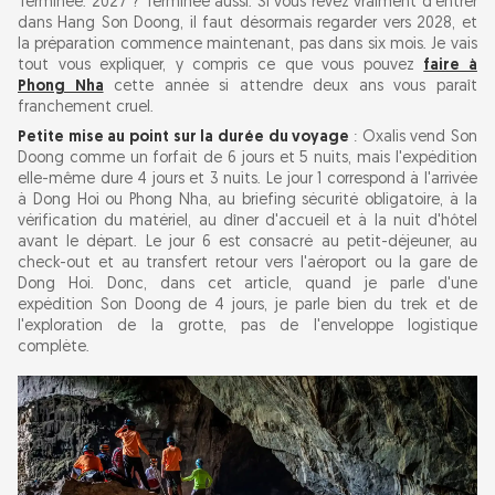
Terminée. 2027 ? Terminée aussi. Si vous rêvez vraiment d'entrer
dans Hang Son Doong, il faut désormais regarder vers 2028, et
Que faire si Son Doong est complète (et
la préparation commence maintenant, pas dans six mois. Je vais
elle l'est)
tout vous expliquer, y compris ce que vous pouvez
faire à
Phong Nha
cette année si attendre deux ans vous paraît
Hang Pygmy avec Jungle Boss (2 jours, 1 nuit,
franchement cruel.
environ 300 dollars)
Petite mise au point sur la durée du voyage
: Oxalis vend Son
Doong comme un forfait de 6 jours et 5 nuits, mais l'expédition
Tiger Cave Series avec Jungle Boss (3 jours, 2
elle-même dure 4 jours et 3 nuits. Le jour 1 correspond à l'arrivée
nuits)
à Dong Hoi ou Phong Nha, au briefing sécurité obligatoire, à la
vérification du matériel, au dîner d'accueil et à la nuit d'hôtel
Kong Collapse Expedition avec Jungle Boss (5
avant le départ. Le jour 6 est consacré au petit-déjeuner, au
jours, 4 nuits)
check-out et au transfert retour vers l'aéroport ou la gare de
Dong Hoi. Donc, dans cet article, quand je parle d'une
Ce qu'il faut savoir avant de vous lancer
expédition Son Doong de 4 jours, je parle bien du trek et de
l'exploration de la grotte, pas de l'enveloppe logistique
complète.
Comment organiser le reste de votre voyage
à Phong Nha