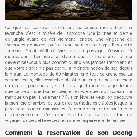
Ce que les caméras montraient beaucoup moins bien, en
revanche, c'est la misère de l'approche. Une journée et demie
de jungle avant de voir vraiment l'entrée. Une vingtaine de
traversées de rivière, parfois l'eau haut sur le corps. Puis cette
fameuse Great Wall of Vietnam, un passage d'environ 90
mètres qui a l'air noble et dramatique sur les photos, et qui
devient beaucoup plus concret quand vos jambes tremblent et
que votre t-shirt n'a pas connu la moindre notion de sec depuis
le matin. Le montage de 60 Minutes rend tout ça grandiose. La
version terrain, elle, ressemble plutôt à un long dialogue intérieur
du genre : pourquoi ai-je fait ça, à quel moment ai-je décidé
que ce serait une bonne idée, et est-ce que mon bureau me
manque un peu, finalement ? Puis on lève les yeux, on découvre
la première chambre, et toutes les cathédrales visitées jusque-là
paraissent soudain minuscules. Ce grand écart entre souffrance
et émerveillement, c'est exactement ce qui fait dire à tant de
voyageurs que cette expédition a été l'expérience de leur vie.
Comment la réservation de Son Doong