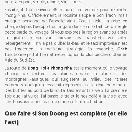
petit aéroport, simple, rapide, sans stress.
Ensuite, il faut environ 45 minutes en voiture pour rejoindre
Phong Nha. Officiellement, la localité s'appelle Son Trach, mais
presque personne ne l'appelle ainsi. Oxalis inclut la prise en
charge depuis l'aéroport ou la gare dans son forfait, ce qui règle
cette partie du voyage. Si vous explorez la région avant ou après
la grotte, mieux vaut prévoir les transferts via votre
hébergement. Il n'y a pas d'Uber là-bas, et le taxi improvisé n'est
pas forcément la meilleure stratégie. En revanche,
Grab
fonctionne plutôt bien et reste l'option la plus proche d'Uber en
Asie du Sud-Est.
La route de
Dong Hoi à Phong Nha
est le moment où le voyage
change de texture. Les plaines cèdent la place à des
montagnes karstiques qui surgissent au milieu des rizières
comme si quelqu'un les avait déposées là à la dernière minute.
Des buffles au bord de la route. Des enfants à vélo. La première
fois que j'ai vu ça, j'ai passé le trajet le nez collé à la vitre, avec
l'enthousiasme très assumé d'une enfant de huit ans.
Que faire si Son Doong est complète (et elle
l'est)