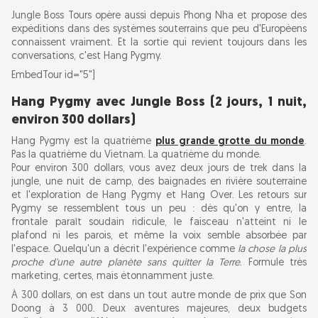
Jungle Boss Tours opère aussi depuis Phong Nha et propose des
expéditions dans des systèmes souterrains que peu d'Européens
connaissent vraiment. Et la sortie qui revient toujours dans les
conversations, c'est Hang Pygmy.
EmbedTour id="5"]
Hang Pygmy avec Jungle Boss (2 jours, 1 nuit,
environ 300 dollars)
Hang Pygmy est la quatrième
plus grande grotte du monde
.
Pas la quatrième du Vietnam. La quatrième du monde.
Pour environ 300 dollars, vous avez deux jours de trek dans la
jungle, une nuit de camp, des baignades en rivière souterraine
et l'exploration de Hang Pygmy et Hang Over. Les retours sur
Pygmy se ressemblent tous un peu : dès qu'on y entre, la
frontale paraît soudain ridicule, le faisceau n'atteint ni le
plafond ni les parois, et même la voix semble absorbée par
l'espace. Quelqu'un a décrit l'expérience comme
la chose la plus
proche d'une autre planète sans quitter la Terre
. Formule très
marketing, certes, mais étonnamment juste.
À 300 dollars, on est dans un tout autre monde de prix que Son
Doong à 3 000. Deux aventures majeures, deux budgets