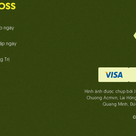
OSS
ấp ngày
ấp ngày
g Trị
Hình ảnh được chụp bởi Ju
Chuong Acmvn, Lại Hồng 
Quang Minh, Đức
©