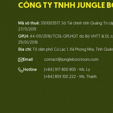
CÔNG TY TNHH JUNGLE B
Mã số thuế:
3101003517. Sở Tài chính tỉnh Quảng Trị c
27/11/2015
GPLH:
44-011/2016/TCDL-GPLHQT do Bộ VHTT & DL c
29/01/2016
Địa chỉ:
Tổ dân phố Cù Lạc 1, Xã Phong Nha, Tỉnh Quản
Email
contact@junglebosstours.com
Hotline
(+84) 917 800 805 - Ms. Ly
(+84) 859 100 222 - Ms. Thanh