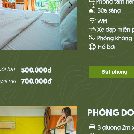
Phòng tắm riê
Bữa sáng
Wifi
Xe đạp miễn p
Phòng không 
Hồ bơi
ười lớn
500.000đ
Đặt phòng
700.000đ
ười lớn
PHÒNG D
8 giường 2m x