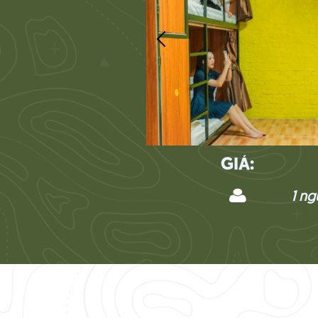
GIÁ:
1 ng