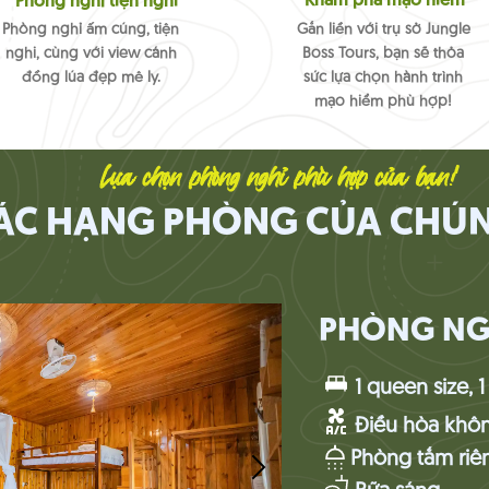
Khám phá mạo hiểm
Phòng nghỉ tiện nghi
Phòng nghỉ ấm cúng, tiện
Gắn liền với trụ sở Jungle
nghi, cùng với view cánh
Boss Tours, bạn sẽ thỏa
đồng lúa đẹp mê ly.
sức lựa chọn hành trình
mạo hiểm phù hợp!
Lựa chọn phòng nghỉ phù hợp của bạn!
ÁC HẠNG PHÒNG CỦA CHÚN
PHÒNG NGH
1 queen size, 
Điều hòa khôn
Phòng tắm riê