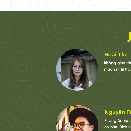
Hoài Thu
không gian rấ
muốn nhất tro
Nguyên T
Phòng ổn áp, 
cơ bản. Dịch v