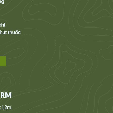
ng
hí
hút thuốc
ORM
 1,2m