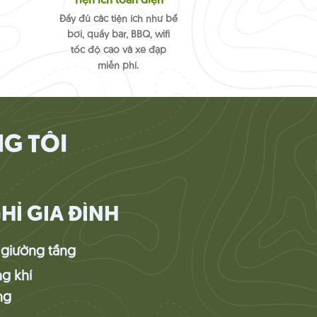
Tiện ích toàn diện
Đầy đủ các tiện ích như bể
bơi, quầy bar, BBQ, wifi
tốc độ cao và xe đạp
miễn phí.
G TÔI
Ỉ GIA ĐÌNH
1 giường tầng
g khí
ng