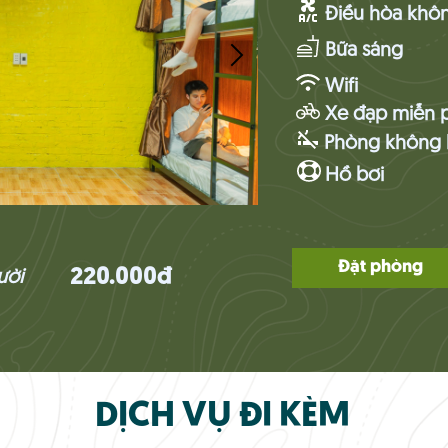
Điều hòa khôn
Bữa sáng
Wifi
Xe đạp miễn p
Phòng không 
Hồ bơi
Đặt phòng
220.000đ
ười
DỊCH VỤ ĐI KÈM