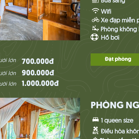
Bữa sáng
Wifi
Xe đạp miễn p
Phòng không 
Hồ bơi
Đặt phòng
ười lớn
700.000đ
900.000đ
ười lớn
1.000.000đ
ười lớn
PHÒNG NG
1 queen size
Điều hòa khôn