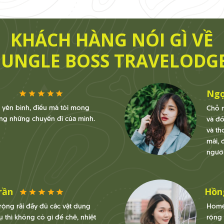
KHÁCH HÀNG NÓI GÌ VỀ
JUNGLE BOSS TRAVELODG
Ngọ
t yên bình, điều mà tôi mong
Chỗ n
ng những chuyến đi của mình.
và đồ
và th
mái, 
người
rần
Hồn
rộng rãi đầy đủ các vật dụng
Home
ụ thì không có gì để chê, nhiệt
rộng 