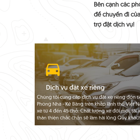
Bên cạnh các phò
để chuyến đi của
trợ đặt dịch vụ!
Dịch vụ đặt xe riêng
Chúng tôi cung cấp dịch vụ đặt xe riêng đón ti
Phong Nha - Kẻ Bàng trên khắp lãnh thổ Việt N
xe từ 4 đến 45 chỗ. Chất lượng xe đời mới, tài
thân thiện chắc chắn sẽ làm hài lòng Quý khác