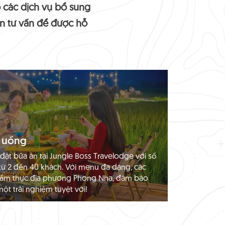
 các dịch vụ bổ sung
ên tư vấn để được hỗ
n uống
đặt bữa ăn tại Jungle Boss Travelodge với số
từ 2 đến 40 khách. Với menu đa dạng, các
ẩm thực địa phương Phong Nha, đảm bảo
ột trải nghiệm tuyệt vời!