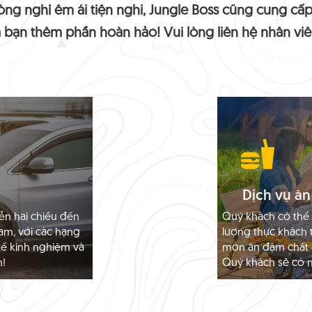
ng nghỉ êm ái tiện nghi, Jungle Boss cũng cung cấp
 bạn thêm phần hoàn hảo! Vui lòng liên hệ nhân vi
Dịch vụ ă
ễn hai chiều đến
Quý khách có thể 
am, với các hạng
lượng thực khách 
 xế kinh nghiệm và
món ăn đậm chất 
h!
Quý khách sẽ có m