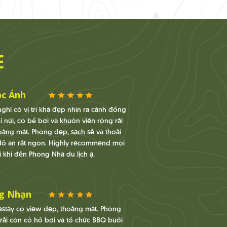
E
c Ánh
ghỉ có vị trí khá đẹp nhìn ra cánh đồng
i núi, có bể bơi và khuôn viên rộng rãi
oáng mát. Phòng đẹp, sạch sẽ và thoải
đồ ăn rất ngon. Highly recommend mọi
 khi đến Phong Nha du lịch ạ.
g Nhạn
stay có view đẹp, thoáng mát. Phòng
rãi còn có hồ bơi và tổ chức BBQ buổi