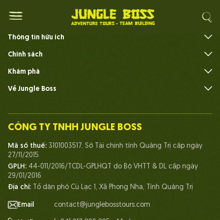
Tour mạo hiểm
Thông tin hữu ích
Câu hỏi thường gặp
Chính sách
Khám phá
Về Jungle Boss
Giới thiệu
Đội ngũ
CÔNG TY TNHH JUNGLE BOSS
Con người Jungle Boss
Mã số thuế:
3101003517. Sở Tài chính tỉnh Quảng Trị cấp ngày
Cuộc sống tại Jungle Boss
27/11/2015
GPLH:
44-011/2016/TCDL-GPLHQT do Bộ VHTT & DL cấp ngày
Chứng chỉ
29/01/2016
Đối tác
Địa chỉ:
Tổ dân phố Cù Lạc 1, Xã Phong Nha, Tỉnh Quảng Trị
Liên hệ
Email
contact@junglebosstours.com