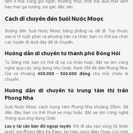
rầm rì hòa cùng gió ngàn, thưởng thức một trái dừa mát lạnh
hay mẹt gà nướng, xôi gấc đặc sản.
Cách di chuyển đến Suối Nước Moọc
Đường đến Suối Nước Moọc bằng phẳng và dễ đi. Tùy thuộc
vào vị trí xuất phát và phương tiện cá nhân, bạn có thể lựa chọn
các tuyến đi dưới đây để di chuyển.
Hướng dẫn di chuyển từ thành phố Đồng Hới
Từ Đồng Hới, bạn có thể đi xe cá nhân hoặc đặt xe ôm công
nghệ qua các ứng dụng như Grab, Xanh SM để đến Phong Nha.
Giá xe khoảng
400.000 - 500.000 đồng
cho mỗi chiều di
chuyển.
Hướng dẫn di chuyển từ trung tâm thị trấn
Phong Nha
Suối Nước Moọc cách trung tâm Phong Nha khoảng 25km. Để
đến đây, bạn có thể thuê xe máy hoặc đặt xe ôm công nghệ
thông qua ứng dụng Grab.
Lưu ý tải sẵn bản đồ ngoại tuyến
: Khi đi sâu vào vùng lõi Vườn
quốc gia Phong Nha Kẻ Bàng, tín hiệu sóng điện thoại của một