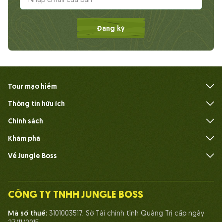
Đăng ký
Tour mạo hiểm
Thông tin hữu ích
Câu hỏi thường gặp
Chính sách
Khám phá
Về Jungle Boss
Giới thiệu
Đội ngũ
CÔNG TY TNHH JUNGLE BOSS
Con người Jungle Boss
Mã số thuế:
3101003517. Sở Tài chính tỉnh Quảng Trị cấp ngày
Cuộc sống tại Jungle Boss