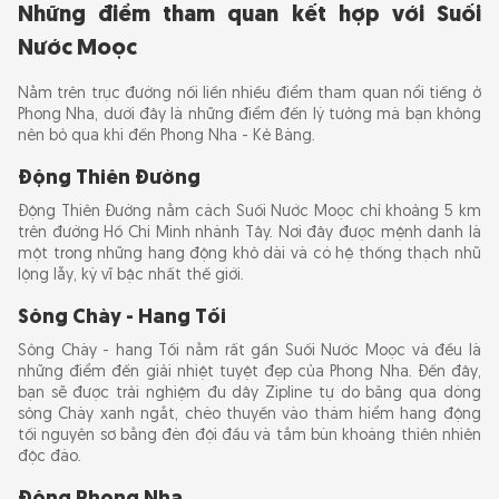
Những điểm tham quan kết hợp với Suối
Nước Moọc
Nằm trên trục đường nối liền nhiều điểm tham quan nổi tiếng ở
Phong Nha, dưới đây là những điểm đến lý tưởng mà bạn không
nên bỏ qua khi đến Phong Nha - Kẻ Bàng.
Động Thiên Đường
Động Thiên Đường nằm cách Suối Nước Moọc chỉ khoảng 5 km
trên đường Hồ Chí Minh nhánh Tây. Nơi đây được mệnh danh là
một trong những hang động khô dài và có hệ thống thạch nhũ
lộng lẫy, kỳ vĩ bậc nhất thế giới.
Sông Chày - Hang Tối
Sông Chày - hang Tối nằm rất gần Suối Nước Moọc và đều là
những điểm đến giải nhiệt tuyệt đẹp của Phong Nha. Đến đây,
bạn sẽ được trải nghiệm đu dây Zipline tự do băng qua dòng
sông Chày xanh ngắt, chèo thuyền vào thám hiểm hang động
tối nguyên sơ bằng đèn đội đầu và tắm bùn khoáng thiên nhiên
độc đáo.