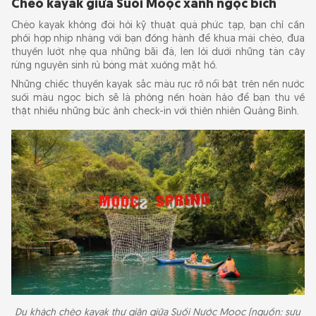
Chèo kayak giữa Suối Moọc xanh ngọc bích
Chèo kayak không đòi hỏi kỹ thuật quá phức tạp, bạn chỉ cần
phối hợp nhịp nhàng với bạn đồng hành để khua mái chèo, đưa
thuyền lướt nhẹ qua những bãi đá, len lỏi dưới những tán cây
rừng nguyên sinh rủ bóng mát xuống mặt hồ.
Những chiếc thuyền kayak sắc màu rực rỡ nổi bật trên nền nước
suối màu ngọc bích sẽ là phông nền hoàn hảo để bạn thu về
thật nhiều những bức ảnh check-in với thiên nhiên Quảng Bình.
Du khách chèo kayak thư giãn giữa Suối Nước Moọc (nguồn: sưu