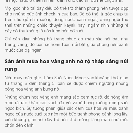
là một "studio thiên nhiên" dành cho các tín đồ mê chụp ảnh.
Mọi góc nhỏ tại đây đều có thể trở thành phông nền tuyệt đẹp
cho những bức ảnh check-in của bạn. Đó có thể là góc chụp từ
trên cầu gỗ nhìn xuống dòng nước xanh ngắt, dáng ngồi thư
thái trên những chiếc thuyền kayak, hay ngắm nhìn những rễ
cây cổ thụ khổng lồ uốn lượn bên bờ suối.
Chỉ cần diện những bộ trang phục có màu sắc nổi bật như
trắng, vàng, đỏ, bạn sẽ hoàn toàn nổi bật giữa phông nền xanh
mướt của đại ngàn.
Săn ảnh mùa hoa vàng anh nở rộ thắp sáng núi
rừng
Nếu may mắn ghé thăm Suối Nước Moọc vào khoảng thời gian
từ tháng 3 đến tháng 5, bạn sẽ được chiêm ngưỡng những
bông hoa vàng anh bung nở.
Những chùm hoa vàng anh mang sắc cam rực rỡ, đỏ nồng ấm
mọc rải rác khắp các vách đá vôi và rủ bóng xuống dòng suối
ngọc bích. Sự tương phản giữa sắc cam của hoa và màu xanh
ngọc của nước suối tạo nên một bức tranh phong cảnh lộng lẫy,
biến không gian nơi đây trở nên thơ mộng, lãng mạn như một
chốn tiên cảnh.