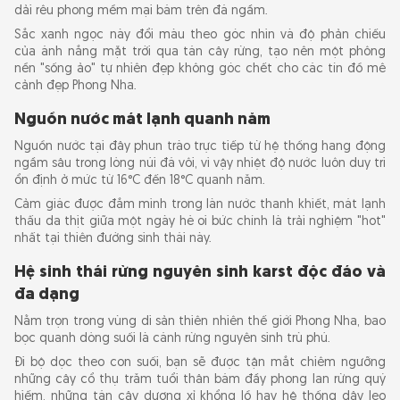
Lịch trình 1: Khám phá Suối Nước Moọc nửa
dải rêu phong mềm mại bám trên đá ngầm.
ngày
Sắc xanh ngọc này đổi màu theo góc nhìn và độ phản chiếu
của ánh nắng mặt trời qua tán cây rừng, tạo nên một phông
Lịch trình 2: Động Thiên Đường - Suối Nước
nền "sống ảo" tự nhiên đẹp không góc chết cho các tín đồ mê
Moọc
cảnh đẹp Phong Nha.
Lịch trình 3: Lịch trình 2 ngày 1 đêm
Nguồn nước mát lạnh quanh năm
Nguồn nước tại đây phun trào trực tiếp từ hệ thống hang động
Những điểm tham quan kết hợp với Suối
ngầm sâu trong lòng núi đá vôi, vì vậy nhiệt độ nước luôn duy trì
Nước Moọc
ổn định ở mức từ 16°C đến 18°C quanh năm.
Cảm giác được đắm mình trong làn nước thanh khiết, mát lạnh
Động Thiên Đường
thấu da thịt giữa một ngày hè oi bức chính là trải nghiệm "hot"
Sông Chày - Hang Tối
nhất tại thiên đường sinh thái này.
Động Phong Nha
Hệ sinh thái rừng nguyên sinh karst độc đáo và
Vườn thực vật Phong Nha
đa dạng
Thung lũng Hava
Nằm trọn trong vùng di sản thiên nhiên thế giới Phong Nha, bao
bọc quanh dòng suối là cánh rừng nguyên sinh trù phú.
Kinh nghiệm đi Suối Nước Moọc lần đầu
Đi bộ dọc theo con suối, bạn sẽ được tận mắt chiêm ngưỡng
những cây cổ thụ trăm tuổi thân bám đầy phong lan rừng quý
Đi Suối Nước Moọc nên mặc gì?
hiếm, những tán cây dương xỉ khổng lồ hay hệ thống dây leo