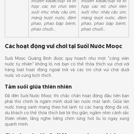
thuyền kayak/sup và tổ
thuyền kayak/sup và tổ
hợp các trò chơi trên
hợp các trò chơi trên
suối như: nhảy cầu ùm,
suối như: nhảy cầu ùm,
máng trượt nước, đệm
máng trượt nước, đệm
phao, phao bập bênh,
phao, phao bập bênh,
phao chuối…
phao chuối…
Các hoạt động vui chơi tại Suối Nước Moọc
Suối Moọc Quảng Bình được quy hoạch như một "công viên
nước tự nhiên" khổng lồ, nơi bạn có thể thỏa thích vui chơi với
hàng loạt hoạt động ngoài trời và các trò chơi vui chơi dưới
nước vô cùng kích thích.
Tắm suối giữa thiên nhiên
Đã đến Suối Nước Moọc thì chắc chắn hoạt động đầu tiên bạn
phải thử chính là ngâm mình dưới làn nước mát lạnh. Giữa làn
nước trong xanh mang theo hơi lạnh từ các hang động đá vôi,
du khách có thể thỏa thích bơi lội thư giãn, ngắm nhìn cảnh sắc
thiên nhiên, lắng nghe tiếng chim rừng hót líu lo ngay xung
quanh mình.