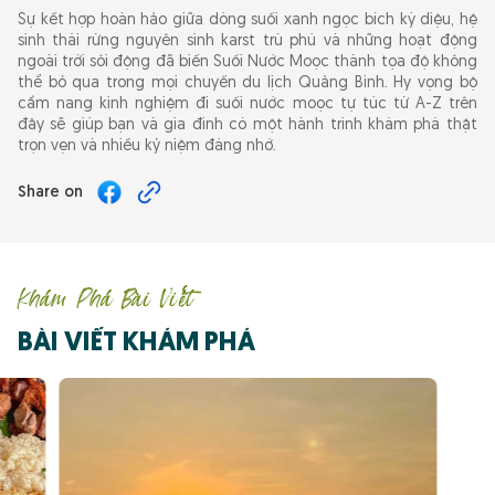
Sự kết hợp hoàn hảo giữa dòng suối xanh ngọc bích kỳ diệu, hệ
sinh thái rừng nguyên sinh karst trù phú và những hoạt động
ngoài trời sôi động đã biến Suối Nước Moọc thành tọa độ không
thể bỏ qua trong mọi chuyến du lịch Quảng Bình. Hy vọng bộ
cẩm nang kinh nghiệm đi suối nước moọc tự túc từ A-Z trên
đây sẽ giúp bạn và gia đình có một hành trình khám phá thật
trọn vẹn và nhiều kỷ niệm đáng nhớ.
Share on
Khám Phá Bài Viết
BÀI VIẾT KHÁM PHÁ