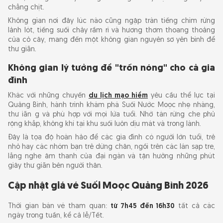
chằng chịt.
Những vật dụng thiết yếu
Không gian nơi đây lúc nào cũng ngập tràn tiếng chim rừng
Các lưu ý an toàn quan trọng khi tắm suối
lảnh lót, tiếng suối chảy rầm rì và hương thơm thoang thoảng
của cỏ cây, mang đến một không gian nguyên sơ yên bình để
thư giãn.
Không gian lý tưởng để "trốn nóng" cho cả gia
đình
Khác với những chuyến
du lịch mạo hiểm
yêu cầu thể lực tại
Quảng Bình, hành trình khám phá Suối Nước Moọc nhẹ nhàng,
thư iãn g và phù hợp với mọi lứa tuổi. Nhờ tán rừng che phủ
rộng khắp, không khí tại khu suối luôn dịu mát và trong lành.
Đây là tọa độ hoàn hảo để các gia đình có người lớn tuổi, trẻ
nhỏ hay các nhóm bạn trẻ dừng chân, ngồi trên các lán sạp tre,
lắng nghe âm thanh của đại ngàn và tận hưởng những phút
giây thư giãn bên người thân.
Cập nhật giá vé Suối Moọc Quảng Bình 2026
Thời gian bán vé tham quan:
từ 7h45 đến 16h30
tất cả các
ngày trong tuần, kể cả lễ/Tết.