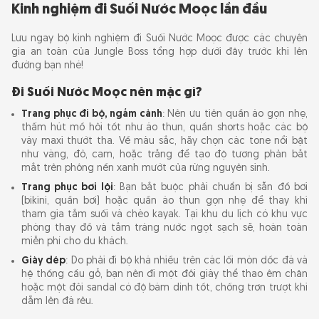
Kinh nghiệm đi Suối Nước Moọc lần đầu
Lưu ngay bộ kinh nghiệm đi Suối Nước Moọc được các chuyên
gia an toàn của Jungle Boss tổng hợp dưới đây trước khi lên
đường bạn nhé!
Đi Suối Nước Moọc nên mặc gì?
Trang phục đi bộ, ngắm cảnh
: Nên ưu tiên quần áo gọn nhẹ,
thấm hút mồ hôi tốt như áo thun, quần shorts hoặc các bộ
váy maxi thướt tha. Về màu sắc, hãy chọn các tone nổi bật
như vàng, đỏ, cam, hoặc trắng để tạo độ tương phản bắt
mắt trên phông nền xanh mướt của rừng nguyên sinh.
Trang phục bơi lội
: Bạn bắt buộc phải chuẩn bị sẵn đồ bơi
(bikini, quần bơi) hoặc quần áo thun gọn nhẹ để thay khi
tham gia tắm suối và chèo kayak. Tại khu du lịch có khu vực
phòng thay đồ và tắm tráng nước ngọt sạch sẽ, hoàn toàn
miễn phí cho du khách.
Giày dép
: Do phải đi bộ khá nhiều trên các lối mòn dốc đá và
hệ thống cầu gỗ, bạn nên đi một đôi giày thể thao êm chân
hoặc một đôi sandal có độ bám dính tốt, chống trơn trượt khi
dẫm lên đá rêu.