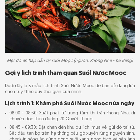
Mẹt đồ ăn hấp dẫn tại suối Moọc (nguồn: Phong Nha - Kẻ Bàng)
Gợi ý lịch trình tham quan Suối Nước Moọc
Dưới đây là 3 mẫu lịch trình Suối Nước Moọc để bạn dễ dàng lựa
chọn tùy theo quỹ thời gian của mình.
Lịch trình 1: Khám phá Suối Nước Moọc nửa ngày
08:00 - 08:30: Xuất phát từ trung tâm thị trấn Phong Nha, di
chuyển dọc theo đường 20 Quyết Thắng.
08:45 - 09:30: Đặt chân đến khu du lịch, mua vé, gửi đồ tại tủ.
Bắt đầu tản bộ trên hệ thống cầu gỗ xuyên rừng nguyên sinh,
check-in sống ảo cùng dòng suối xanh ngọc bích và săn ảnh