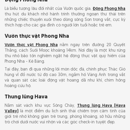
Động Phong Nha
Là biểu tượng lâu đời nhất của Vườn quốc gia,
Động Phong Nha
thu hút du khách nhờ hành trình thưởng ngoạn thư thái trên
những chiếc thuyền xuôi theo dòng sông Son trong vắt, cực kỳ
thích hợp cho các gia đình có người lớn tuổi hoặc trẻ em.
Vườn thực vật Phong Nha
Vườn thực vật Phong Nha
nằm ngay trên đường 20 Quyết
Thắng, cách Suối Moọc khoảng 14km. Nơi đây là một khu rừng
thu nhỏ bảo tồn nghiêm ngặt hệ động thực vật quý hiếm của
Phong Nha - Kẻ Bàng.
Tại đây, bạn đi qua những lối mòn dốc đá, chinh phục Thác Gió
hùng vĩ đổ nước từ độ cao 30m, ngắm hồ Vàng Anh trong vắt
và quan sát các loài động vật hoang dã như khỉ, chim hồng
hoàng cứu hộ.
Thung lũng Hava
Nằm sát vách khu vực Sông Chày,
Thung lũng Hava (Hava
Valley)
là một điểm du lịch sinh thái chiếm trọn cảm tình của
giới trẻ nhờ không gian trẻ trung, phóng khoáng, sở hữu những
trò chơi dưới nước vui nhộn và các góc check-in tuyệt đẹp.