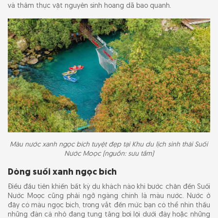
và thảm thực vật nguyên sinh hoang dã bao quanh.
view"
Săn ảnh mùa hoa vàng anh nở rộ thắp sáng núi
rừng
Thư giãn, nghỉ ngơi giữa lán tre sạp gỗ sinh
thái
Cách di chuyển đến Suối Nước Moọc
Hướng dẫn di chuyển từ thành phố Đồng Hới
Hướng dẫn di chuyển từ trung tâm thị trấn
Phong Nha
Màu nước xanh ngọc bích tuyệt đẹp tại Khu du lịch sinh thái Suối
Nước Moọc (nguồn: sưu tầm)
Nên đi Suối Nước Moọc vào thời gian nào?
Dòng suối xanh ngọc bích
Ăn gì khi đi Suối Nước Moọc?
Điều đầu tiên khiến bất kỳ du khách nào khi bước chân đến Suối
Nước Moọc cũng phải ngỡ ngàng chính là màu nước. Nước ở
đây có màu ngọc bích, trong vắt đến mức bạn có thể nhìn thấu
Gợi ý lịch trình tham quan Suối Nước Moọc
những đàn cá nhỏ đang tung tăng bơi lội dưới đáy hoặc những