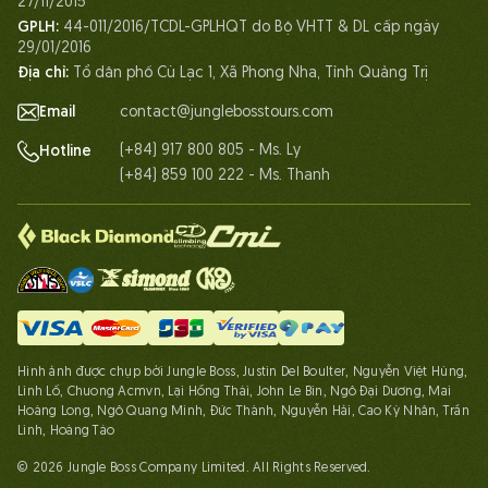
27/11/2015
GPLH:
44-011/2016/TCDL-GPLHQT do Bộ VHTT & DL cấp ngày
Chứng chỉ
29/01/2016
Đối tác
Địa chỉ:
Tổ dân phố Cù Lạc 1, Xã Phong Nha, Tỉnh Quảng Trị
Liên hệ
Email
contact@junglebosstours.com
(+84) 917 800 805 - Ms. Ly
Hotline
(+84) 859 100 222 - Ms. Thanh
Hình ảnh được chụp bởi Jungle Boss, Justin Del Boulter, Nguyễn Việt Hùng,
Linh Lố, Chuong Acmvn, Lại Hồng Thái, John Le Bin, Ngô Đại Dương, Mai
Hoàng Long, Ngô Quang Minh, Đức Thành, Nguyễn Hải, Cao Kỳ Nhân, Trần
Linh, Hoàng Táo
© 2026 Jungle Boss Company Limited. All Rights Reserved.