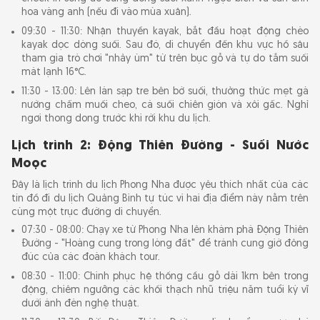
hoa vàng anh (nếu đi vào mùa xuân).
09:30 - 11:30: Nhận thuyền kayak, bắt đầu hoạt động chèo
kayak dọc dòng suối. Sau đó, di chuyển đến khu vực hồ sâu
tham gia trò chơi "nhảy ùm" từ trên bục gỗ và tự do tắm suối
mát lạnh 16°C.
11:30 - 13:00: Lên lán sạp tre bên bờ suối, thưởng thức mẹt gà
nướng chấm muối cheo, cá suối chiên giòn và xôi gấc. Nghỉ
ngơi thong dong trước khi rời khu du lịch.
Lịch trình 2: Động Thiên Đường - Suối Nước
Moọc
Đây là lịch trình du lịch Phong Nha được yêu thích nhất của các
tín đồ đi du lịch Quảng Bình tự túc vì hai địa điểm này nằm trên
cùng một trục đường di chuyển.
07:30 - 08:00: Chạy xe từ Phong Nha lên khám phá Động Thiên
Đường - "Hoàng cung trong lòng đất" để tránh cung giờ đông
đúc của các đoàn khách tour.
08:30 - 11:00: Chinh phục hệ thống cầu gỗ dài 1km bên trong
động, chiêm ngưỡng các khối thạch nhũ triệu năm tuổi kỳ vĩ
dưới ánh đèn nghệ thuật.