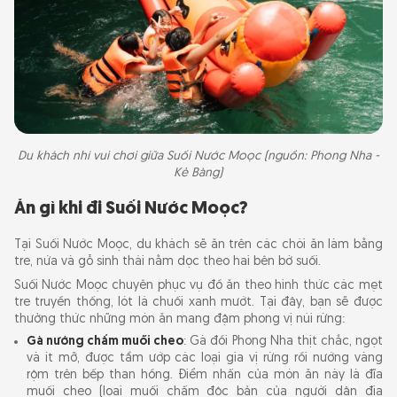
Du khách nhí vui chơi giữa Suối Nước Moọc (nguồn: Phong Nha -
Kẻ Bàng)
Ăn gì khi đi Suối Nước Moọc?
Tại Suối Nước Moọc, du khách sẽ ăn trên các chòi ăn làm bằng
tre, nứa và gỗ sinh thái nằm dọc theo hai bên bờ suối.
Suối Nước Moọc chuyên phục vụ đồ ăn theo hình thức các mẹt
tre truyền thống, lót lá chuối xanh mướt. Tại đây, bạn sẽ được
thưởng thức những món ăn mang đậm phong vị núi rừng:
Gà nướng chấm muối cheo
: Gà đồi Phong Nha thịt chắc, ngọt
và ít mỡ, được tẩm ướp các loại gia vị rừng rồi nướng vàng
rộm trên bếp than hồng. Điểm nhấn của món ăn này là đĩa
muối cheo (loại muối chấm độc bản của người dân địa