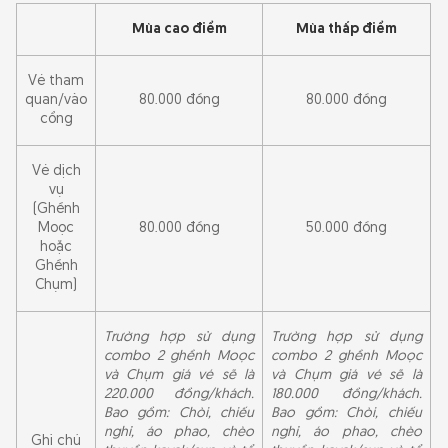
Mùa cao điểm
Mùa thấp điểm
Vé tham
quan/vào
80.000 đồng
80.000 đồng
cổng
Vé dịch
vụ
(Ghềnh
Moọc
80.000 đồng
50.000 đồng
hoặc
Ghềnh
Chụm)
Trường hợp sử dụng
Trường hợp sử dụng
combo 2 ghềnh Moọc
combo 2 ghềnh Moọc
và Chụm giá vé sẽ là
và Chụm giá vé sẽ là
220.000 đồng/khách.
180.000 đồng/khách.
Bao gồm: Chòi, chiếu
Bao gồm: Chòi, chiếu
nghỉ, áo phao, chèo
nghỉ, áo phao, chèo
Ghi chú