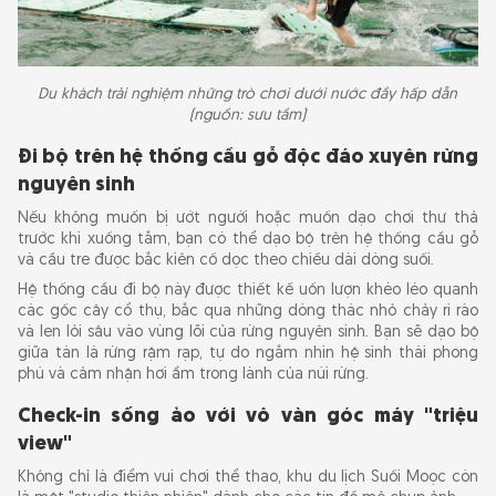
Du khách trải nghiệm những trò chơi dưới nước đầy hấp dẫn
(nguồn: sưu tầm)
Đi bộ trên hệ thống cầu gỗ độc đáo xuyên rừng
nguyên sinh
Nếu không muốn bị ướt người hoặc muốn dạo chơi thư thả
trước khi xuống tắm, bạn có thể dạo bộ trên hệ thống cầu gỗ
và cầu tre được bắc kiên cố dọc theo chiều dài dòng suối.
Hệ thống cầu đi bộ này được thiết kế uốn lượn khéo léo quanh
các gốc cây cổ thụ, bắc qua những dòng thác nhỏ chảy rì rào
và len lỏi sâu vào vùng lõi của rừng nguyên sinh. Bạn sẽ dạo bộ
giữa tán lá rừng rậm rạp, tự do ngắm nhìn hệ sinh thái phong
phú và cảm nhận hơi ẩm trong lành của núi rừng.
Check-in sống ảo với vô vàn góc máy "triệu
view"
Không chỉ là điểm vui chơi thể thao, khu du lịch Suối Moọc còn