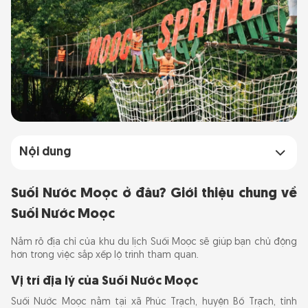
Nội dung
Suối Nước Moọc ở đâu? Giới thiệu chung về
Suối Nước Moọc ở đâu? Giới thiệu chung về
Suối Nước Moọc
Suối Nước Moọc
Vị trí địa lý của Suối Nước Moọc
Nắm rõ địa chỉ của khu du lịch Suối Moọc sẽ giúp bạn chủ động
Vì sao nơi đây lại có tên gọi là "Moọc"?
hơn trong việc sắp xếp lộ trình tham quan.
Suối Nước Moọc có gì hấp dẫn?
Vị trí địa lý của Suối Nước Moọc
Dòng suối xanh ngọc bích
Suối Nước Moọc nằm tại xã Phúc Trạch, huyện Bố Trạch, tỉnh