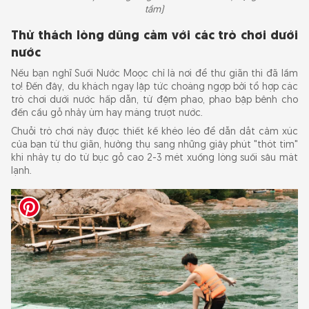
tầm)
Thử thách lòng dũng cảm với các trò chơi dưới
nước
Nếu bạn nghĩ Suối Nước Moọc chỉ là nơi để thư giãn thì đã lầm
to! Đến đây, du khách ngay lập tức choáng ngợp bởi tổ hợp các
trò chơi dưới nước hấp dẫn, từ đệm phao, phao bập bênh cho
đến cầu gỗ nhảy ùm hay máng trượt nước.
Chuỗi trò chơi này được thiết kế khéo léo để dẫn dắt cảm xúc
của bạn từ thư giãn, hưởng thụ sang những giây phút "thót tim"
khi nhảy tự do từ bục gỗ cao 2-3 mét xuống lòng suối sâu mát
lạnh.