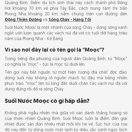
Quảng Bình. Điểm du lịch sinh thái này cách thành phố Đồng
Nguồn nước mát lạnh quanh năm
Hới khoảng 70 km về phía Tây Bắc, cách trung tâm thị trấn
Phong Nha khoảng 20 km, nằm chung trên con đường đến
Hệ sinh thái rừng nguyên sinh karst độc đáo và
Động Thiên Đường
và
Sông Chày - Hang Tối
.
đa dạng
Suối Nước Moọc là một nhánh của sông Chày - dòng sông xanh
Không gian lý tưởng để "trốn nóng" cho cả gia
ngắt uốn lượn quanh các vách núi đá vôi có tuổi đời hàng triệu
đình
năm của Phong Nha - Kẻ Bàng.
Vì sao nơi đây lại có tên gọi là "Moọc"?
Cập nhật giá vé Suối Moọc Quảng Bình 2026
Trong tiếng địa phương của người dân Quảng Bình, từ "Moọc"
có nghĩa là "mọc" - tức là mọc từ dưới lên.
Các hoạt động vui chơi tại Suối Nước Moọc
Tên gọi này bắt nguồn từ một hiện tượng địa chất độc đáo:
dòng suối này không rõ nguồn mạch từ đâu mà bỗng nhiên
Tắm suối giữa thiên nhiên
phun trào, "mọc" lên từ lòng đất dưới chân các vách núi đá vôi
Chèo kayak giữa Suối Moọc xanh ngọc bích
dựng đứng rồi đổ ra sông Chày.
Thử thách lòng dũng cảm với các trò chơi dưới
Suối Nước Moọc có gì hấp dẫn?
nước
Không phải ngẫu nhiên mà giữa vô vàn danh thắng hoang sơ
Đi bộ trên hệ thống cầu gỗ độc đáo xuyên
của thiên nhiên Quảng Bình, Suối Moọc luôn là điểm đến giải
rừng nguyên sinh
nhiệt được săn đón nhiều nhất mỗi khi hè về. Sức hút của tọa
Check-in sống ảo với vô vàn góc máy "triệu
độ này đến từ dòng nước mát lạnh kỳ diệu, sắc xanh ngọc bích