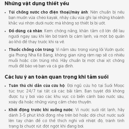
Những vật dụng thiết yếu
Túi chống nước cho điện thoại/máy ảnh
: Nên chuẩn bị nếu
bạn muốn vừa chèo kayak, nhảy cầu vừa ghi lại những khoảnh
khắc vui nhộn dưới nước mà không sợ thiết bị bị ướt.
Đồ dùng cá nhân
: Kem chống nắng, khăn tắm cỡ lớn để lau
người ngay sau khi lên bờ tránh bị cảm lạnh, và một bộ quần
áo khô để thay trước khi ra về.
Thuốc chống côn trùng
: Vì nằm sâu trong vùng lõi Vườn quốc
gia Phong Nha Kẻ Bàng, không gian rừng rậm rạp sẽ có nhiều
muỗi hoặc côn trùng nhỏ. Hãy chuẩn bị một chai xịt chống
muỗi để bảo vệ bạn và cả gia đình.
Các lưu ý an toàn quan trọng khi tắm suối
Tuân thủ chỉ dẫn của cứu hộ
: Đội ngũ cứu hộ tại Suối Moọc
túc trực 24/7 tại tất cả các bãi tắm. Bạn tuyệt đối không
được tự ý bơi vào các khu vực có biển cảnh báo nước sâu,
xoáy đá hoặc những vùng cấm chèo thuyền.
Khởi động trước khi xuống nước
: Vì nước suối rất lạnh, hãy
dành 3-5 phút khởi động nhẹ trên bờ hoặc dội chút nước suối
lên tay chân để cơ thể thích nghi với nhiệt độ, tránh tình
trạng bị chuột rút đột ngột khi đang bơi.