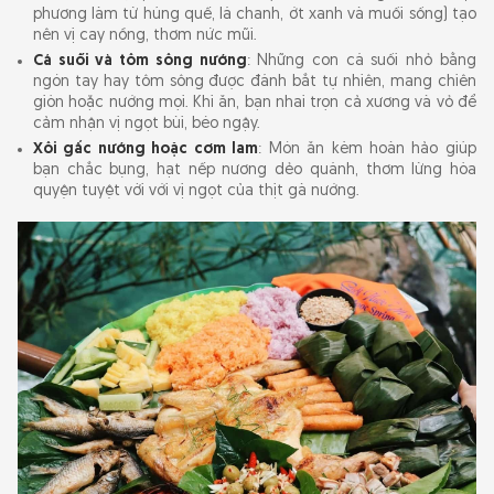
phương làm từ húng quế, lá chanh, ớt xanh và muối sống) tạo
nên vị cay nồng, thơm nức mũi.
Cá suối và tôm sông nướng
: Những con cá suối nhỏ bằng
ngón tay hay tôm sông được đánh bắt tự nhiên, mang chiên
giòn hoặc nướng mọi. Khi ăn, bạn nhai trọn cả xương và vỏ để
cảm nhận vị ngọt bùi, béo ngậy.
Xôi gấc nướng hoặc cơm lam
: Món ăn kèm hoàn hảo giúp
bạn chắc bụng, hạt nếp nương dẻo quánh, thơm lừng hòa
quyện tuyệt vời với vị ngọt của thịt gà nướng.