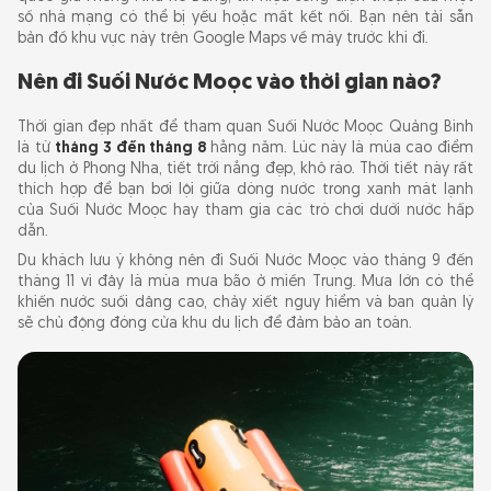
số nhà mạng có thể bị yếu hoặc mất kết nối. Bạn nên tải sẵn
bản đồ khu vực này trên Google Maps về máy trước khi đi.
Nên đi Suối Nước Moọc vào thời gian nào?
Thời gian đẹp nhất để tham quan Suối Nước Moọc Quảng Bình
là từ
tháng 3 đến tháng 8
hằng năm. Lúc này là mùa cao điểm
du lịch ở Phong Nha, tiết trời nắng đẹp, khô ráo. Thời tiết này rất
thích hợp để bạn bơi lội giữa dòng nước trong xanh mát lạnh
của Suối Nước Moọc hay tham gia các trò chơi dưới nước hấp
dẫn.
Du khách lưu ý không nên đi Suối Nước Moọc vào tháng 9 đến
tháng 11 vì đây là mùa mưa bão ở miền Trung. Mưa lớn có thể
khiến nước suối dâng cao, chảy xiết nguy hiểm và ban quản lý
sẽ chủ động đóng cửa khu du lịch để đảm bảo an toàn.