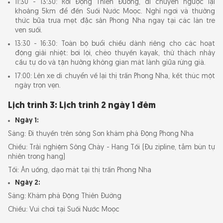
11:30 - 13:30: Rời Động Thiên Đường, di chuyển ngược lại
khoảng 5km để đến Suối Nước Moọc. Nghỉ ngơi và thưởng
thức bữa trưa mẹt đặc sản Phong Nha ngay tại các lán tre
ven suối.
13:30 - 16:30: Toàn bộ buổi chiều dành riêng cho các hoạt
động giải nhiệt: bơi lội, chèo thuyền kayak, thử thách nhảy
cầu tự do và tận hưởng không gian mát lành giữa rừng già.
17:00: Lên xe di chuyển về lại thị trấn Phong Nha, kết thúc một
ngày trọn vẹn.
Lịch trình 3: Lịch trình 2 ngày 1 đêm
Ngày 1:
Sáng: Đi thuyền trên sông Son khám phá Động Phong Nha
Chiều: Trải nghiệm Sông Chày - Hang Tối (Đu zipline, tắm bùn tự
nhiên trong hang)
Tối: Ăn uống, dạo mát tại thị trấn Phong Nha
Ngày 2:
Sáng: Khám phá Động Thiên Đường
Chiều: Vui chơi tại Suối Nước Moọc