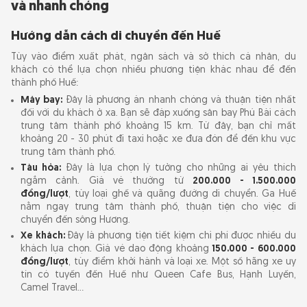
và nhanh chóng
Hướng dẫn cách di chuyển đến Huế
Tùy vào điểm xuất phát, ngân sách và sở thích cá nhân, du
khách có thể lựa chọn nhiều phương tiện khác nhau để đến
thành phố Huế:
Máy bay:
Đây là phương án nhanh chóng và thuận tiện nhất
đối với du khách ở xa. Bạn sẽ đáp xuống sân bay Phú Bài cách
trung tâm thành phố khoảng 15 km. Từ đây, bạn chỉ mất
khoảng 20 - 30 phút đi taxi hoặc xe đưa đón để đến khu vực
trung tâm thành phố.
Tàu hỏa:
Đây là lựa chọn lý tưởng cho những ai yêu thích
ngắm cảnh. Giá vé thường từ
200.000 - 1.500.000
đồng/lượt
, tùy loại ghế và quãng đường di chuyển. Ga Huế
nằm ngay trung tâm thành phố, thuận tiện cho việc di
chuyển đến sông Hương.
Xe khách:
Đây là phương tiện tiết kiệm chi phí được nhiều du
khách lựa chọn. Giá vé dao động khoảng
150.000 - 600.000
đồng/lượt
, tùy điểm khởi hành và loại xe. Một số hãng xe uy
tín có tuyến đến Huế như Queen Cafe Bus, Hạnh Luyến,
Camel Travel…