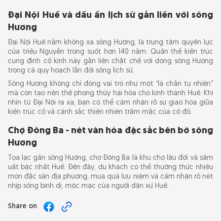
Đại Nội Huế và dấu ấn lịch sử gắn liền với sông
Hương
Đại Nội Huế nằm không xa sông Hương, là trung tâm quyền lực
của triều Nguyễn trong suốt hơn 140 năm. Quần thể kiến trúc
cung đình cổ kính này gắn liền chặt chẽ với dòng sông Hương
trong cả quy hoạch lẫn đời sống lịch sử.
Sông Hương không chỉ đóng vai trò như một “lá chắn tự nhiên”
mà còn tạo nên thế phong thủy hài hòa cho kinh thành Huế. Khi
nhìn từ Đại Nội ra xa, bạn có thể cảm nhận rõ sự giao hòa giữa
kiến trúc cổ và cảnh sắc thiên nhiên trầm mặc của cố đô.
Chợ Đông Ba - nét văn hóa đặc sắc bên bờ sông
Hương
Tọa lạc gần sông Hương, chợ Đông Ba là khu chợ lâu đời và sầm
uất bậc nhất Huế. Đến đây, du khách có thể thưởng thức nhiều
món đặc sản địa phương, mua quà lưu niệm và cảm nhận rõ nét
nhịp sống bình dị, mộc mạc của người dân xứ Huế.
Share on