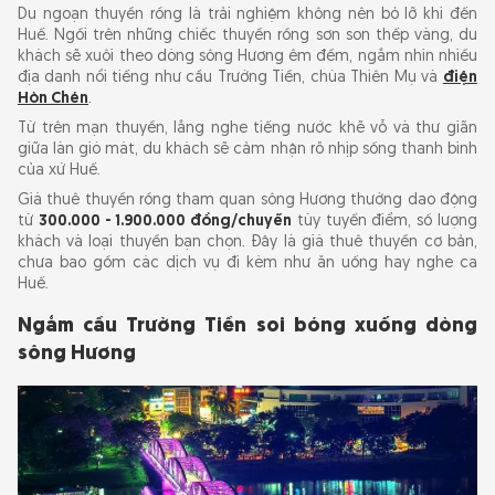
Du ngoạn thuyền rồng là trải nghiệm không nên bỏ lỡ khi đến
Huế. Ngồi trên những chiếc thuyền rồng sơn son thếp vàng, du
khách sẽ xuôi theo dòng sông Hương êm đềm, ngắm nhìn nhiều
địa danh nổi tiếng như cầu Trường Tiền, chùa Thiên Mụ và
điện
Hòn Chén
.
Từ trên mạn thuyền, lắng nghe tiếng nước khẽ vỗ và thư giãn
giữa làn gió mát, du khách sẽ cảm nhận rõ nhịp sống thanh bình
của xứ Huế.
Giá thuê thuyền rồng tham quan sông Hương thường dao động
từ
300.000 - 1.900.000 đồng/chuyến
tùy tuyến điểm, số lượng
khách và loại thuyền bạn chọn. Đây là giá thuê thuyền cơ bản,
chưa bao gồm các dịch vụ đi kèm như ăn uống hay nghe ca
Huế.
Ngắm cầu Trường Tiền soi bóng xuống dòng
sông Hương