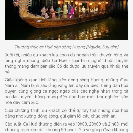
Thường thức ca Huế trên sông Hương (Nguồn: Sưu tầm)
Buổi tối, nhiều du khách lựa chọn du ngoạn trên thuyền rồng và
lắng nghe những điệu Ca Huế - loại hình nghệ thuật truyền
thống mang đậm bản sắc Cố đô được lưu truyền qua nhiều thế
hệ.
Giữa không gian tĩnh lặng trên dòng sông Hương, những điệu
Nam ai, Nam bình sâu lắng vang lên đầy da diết. Tiếng đàn hòa
quyện cùng giọng ca ngọt ngào của các nghệ nhân trong tà
áo dài truyền thống mang đến cho bạn một trải nghiệm văn
hóa đầy cảm xúc.
Cuối chương trình, du khách có thể tự tay thả những đóa hoa
đăng nhỏ xuống dòng sông, gửi gắm lời cầu chúc bình an.
Các suất Ca Huế thường diễn ra vào 19h00, 20h00 và 21h00, mỗi
chương trình kéo dài khoảng 50 phút. Giá vé ghép đoàn khoảng