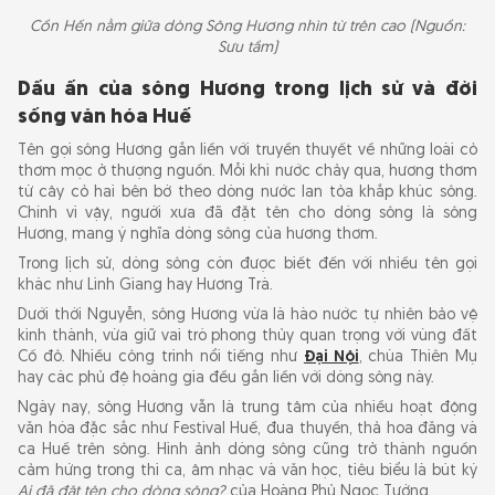
Thưởng thức ca Huế trên sông Hương vào buổi
Cồn Hến nằm giữa dòng Sông Hương nhìn từ trên cao (Nguồn:
tối
Sưu tầm)
Gợi ý ăn uống và lưu trú khi khám phá sông
Dấu ấn của sông Hương trong lịch sử và đời
Hương
sống văn hóa Huế
Nơi lưu trú có tầm nhìn hướng ra sông Hương
Tên gọi sông Hương gắn liền với truyền thuyết về những loài cỏ
thơm mọc ở thượng nguồn. Mỗi khi nước chảy qua, hương thơm
Những món đặc sản Huế hấp dẫn nhất
từ cây cỏ hai bên bờ theo dòng nước lan tỏa khắp khúc sông.
Chính vì vậy, người xưa đã đặt tên cho dòng sông là sông
Gợi ý quán cà phê ngắm trọn vẻ đẹp của sông
Hương, mang ý nghĩa dòng sông của hương thơm.
Hương
Trong lịch sử, dòng sông còn được biết đến với nhiều tên gọi
khác như Linh Giang hay Hương Trà.
Các địa danh du lịch nổi tiếng nằm liền kề
Dưới thời Nguyễn, sông Hương vừa là hào nước tự nhiên bảo vệ
sông Hương
kinh thành, vừa giữ vai trò phong thủy quan trọng với vùng đất
Cố đô. Nhiều công trình nổi tiếng như
Đại Nội
, chùa Thiên Mụ
Chùa Thiên Mụ - ngôi cổ tự soi bóng bên dòng
hay các phủ đệ hoàng gia đều gắn liền với dòng sông này.
sông Hương
Ngày nay, sông Hương vẫn là trung tâm của nhiều hoạt động
Đại Nội Huế và dấu ấn lịch sử gắn liền với sông
văn hóa đặc sắc như Festival Huế, đua thuyền, thả hoa đăng và
ca Huế trên sông. Hình ảnh dòng sông cũng trở thành nguồn
Hương
cảm hứng trong thi ca, âm nhạc và văn học, tiêu biểu là bút ký
Chợ Đông Ba - nét văn hóa đặc sắc bên bờ
Ai đã đặt tên cho dòng sông?
của Hoàng Phủ Ngọc Tường.