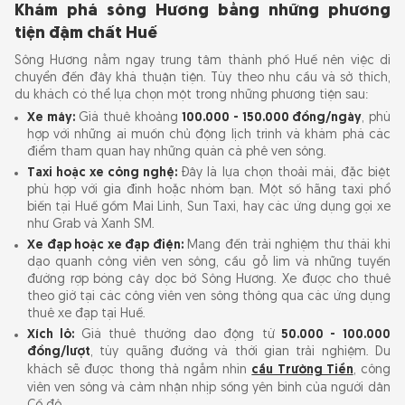
Khám phá sông Hương bằng những phương
tiện đậm chất Huế
Sông Hương nằm ngay trung tâm thành phố Huế nên việc di
chuyển đến đây khá thuận tiện. Tùy theo nhu cầu và sở thích,
du khách có thể lựa chọn một trong những phương tiện sau:
Xe máy:
Giá thuê khoảng
100.000 - 150.000 đồng/ngày
, phù
hợp với những ai muốn chủ động lịch trình và khám phá các
điểm tham quan hay những quán cà phê ven sông.
Taxi hoặc xe công nghệ:
Đây là lựa chọn thoải mái, đặc biệt
phù hợp với gia đình hoặc nhóm bạn. Một số hãng taxi phổ
biến tại Huế gồm Mai Linh, Sun Taxi, hay các ứng dụng gọi xe
như Grab và Xanh SM.
Xe đạp hoặc xe đạp điện:
Mang đến trải nghiệm thư thái khi
dạo quanh công viên ven sông, cầu gỗ lim và những tuyến
đường rợp bóng cây dọc bờ Sông Hương. Xe được cho thuê
theo giờ tại các công viên ven sông thông qua các ứng dụng
thuê xe đạp tại Huế.
Xích lô:
Giá thuê thường dao động từ
50.000 - 100.000
đồng/lượt
, tùy quãng đường và thời gian trải nghiệm. Du
khách sẽ được thong thả ngắm nhìn
cầu Trường Tiền
, công
viên ven sông và cảm nhận nhịp sống yên bình của người dân