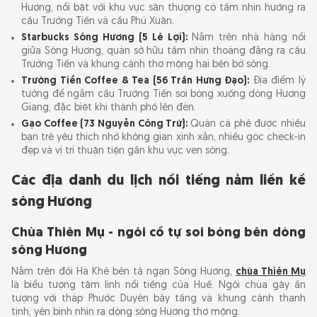
Hương, nổi bật với khu vực sân thượng có tầm nhìn hướng ra
cầu Trường Tiền và cầu Phú Xuân.
Starbucks Sông Hương (5 Lê Lợi):
Nằm trên nhà hàng nổi
giữa Sông Hương, quán sở hữu tầm nhìn thoáng đãng ra cầu
Trường Tiền và khung cảnh thơ mộng hai bên bờ sông.
Trường Tiền Coffee & Tea (56 Trần Hưng Đạo):
Địa điểm lý
tưởng để ngắm cầu Trường Tiền soi bóng xuống dòng Hương
Giang, đặc biệt khi thành phố lên đèn.
Gạo Coffee (73 Nguyễn Công Trứ):
Quán cà phê được nhiều
bạn trẻ yêu thích nhờ không gian xinh xắn, nhiều góc check-in
đẹp và vị trí thuận tiện gần khu vực ven sông.
Các địa danh du lịch nổi tiếng nằm liền kề
sông Hương
Chùa Thiên Mụ - ngôi cổ tự soi bóng bên dòng
sông Hương
Nằm trên đồi Hà Khê bên tả ngạn Sông Hương,
chùa Thiên Mụ
là biểu tượng tâm linh nổi tiếng của Huế. Ngôi chùa gây ấn
tượng với tháp Phước Duyên bảy tầng và khung cảnh thanh
tịnh, yên bình nhìn ra dòng sông Hương thơ mộng.