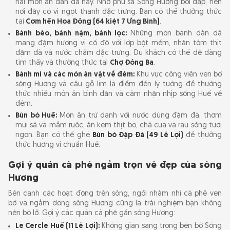
hai món ăn dân dã này. Nhờ phù sa Sông Hương bồi đắp, hến
nơi đây có vị ngọt thanh đặc trưng. Bạn có thể thưởng thức
tại
Cơm hến Hoa Đông (64 kiệt 7 Ưng Bình)
.
Bánh bèo, bánh nậm, bánh lọc:
Những món bánh dân dã
mang đậm hương vị cố đô với lớp bột mềm, nhân tôm thịt
đậm đà và nước chấm đặc trưng. Du khách có thể dễ dàng
tìm thấy và thưởng thức tại
Chợ Đông Ba
.
Bánh mì và các món ăn vặt về đêm:
Khu vực công viên ven bờ
sông Hương và cầu gỗ lim là điểm đến lý tưởng để thưởng
thức nhiều món ăn bình dân và cảm nhận nhịp sống Huế về
đêm.
Bún bò Huế:
Món ăn trứ danh với nước dùng đậm đà, thơm
mùi sả và mắm ruốc, ăn kèm thịt bò, chả cua và rau sống tươi
ngon. Bạn có thể ghé
Bún bò Đập Đá (49 Lê Lợi)
để thưởng
thức hương vị chuẩn Huế.
Gợi ý quán cà phê ngắm trọn vẻ đẹp của sông
Hương
Bên cạnh các hoạt động trên sông, ngồi nhâm nhi cà phê ven
bờ và ngắm dòng sông Hương cũng là trải nghiệm bạn không
nên bỏ lỡ. Gợi ý các quán cà phê gần sông Hương:
Le Cercle Huế (11 Lê Lợi):
Không gian sang trọng bên bờ Sông