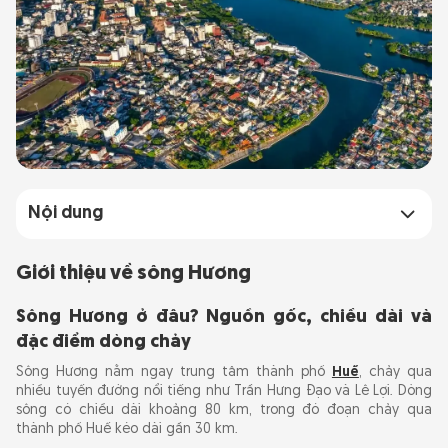
Nội dung
Giới thiệu về sông Hương
Giới thiệu về sông Hương
Sông Hương ở đâu? Nguồn gốc, chiều dài và
đặc điểm dòng chảy
Sông Hương ở đâu? Nguồn gốc, chiều dài và
đặc điểm dòng chảy
Dấu ấn của sông Hương trong lịch sử và đời
sống văn hóa Huế
Sông Hương nằm ngay trung tâm thành phố
Huế
, chảy qua
nhiều tuyến đường nổi tiếng như Trần Hưng Đạo và Lê Lợi. Dòng
sông có chiều dài khoảng 80 km, trong đó đoạn chảy qua
Cách di chuyển đến sông Hương thuận tiện
thành phố Huế kéo dài gần 30 km.
và nhanh chóng