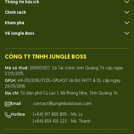
Thông tin hữu ích
Câu hỏi thường gặp
Chính sách
Khám phá
Về Jungle Boss
Giới thiệu
Đội ngũ
CÔNG TY TNHH JUNGLE BOSS
Con người Jungle Boss
Mã số thuế:
3101003517. Sở Tài chính tỉnh Quảng Trị cấp ngày
Cuộc sống tại Jungle Boss
27/11/2015
GPLH:
44-011/2016/TCDL-GPLHQT do Bộ VHTT & DL cấp ngày
Chứng chỉ
29/01/2016
Đối tác
Địa chỉ:
Tổ dân phố Cù Lạc 1, Xã Phong Nha, Tỉnh Quảng Trị
Liên hệ
Email
contact@junglebosstours.com
(+84) 917 800 805 - Ms. Ly
Hotline
(+84) 859 100 222 - Ms. Thanh