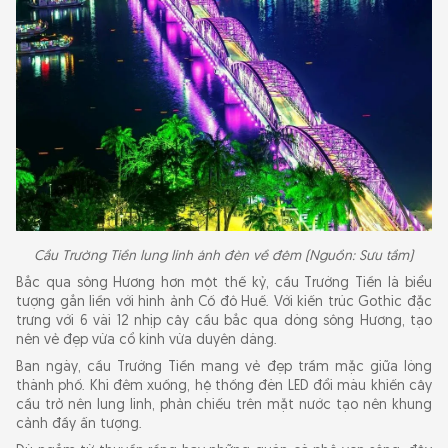
Cầu Trường Tiền lung linh ánh đèn về đêm (Nguồn: Sưu tầm)
Bắc qua sông Hương hơn một thế kỷ, cầu Trường Tiền là biểu
tượng gắn liền với hình ảnh Cố đô Huế. Với kiến trúc Gothic đặc
trưng với 6 vài 12 nhịp cây cầu bắc qua dòng sông Hương, tạo
nên vẻ đẹp vừa cổ kính vừa duyên dáng.
Ban ngày, cầu Trường Tiền mang vẻ đẹp trầm mặc giữa lòng
thành phố. Khi đêm xuống, hệ thống đèn LED đổi màu khiến cây
cầu trở nên lung linh, phản chiếu trên mặt nước tạo nên khung
cảnh đầy ấn tượng.