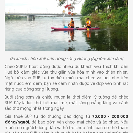
Du khách chèo SUP trên dòng sông Hương (Nguồn: Sưu tầm)
Chèo SUP là hoạt động được nhiều du khách yêu thích khi đến
Huế bởi cảm giác vừa thư giãn vừa hòa mình vào thiên nhiên.
Ngồi trên ván SUP, tự tay điều khiển mái chèo và lướt nhẹ trên
mặt nước êm đềm, bạn sẽ cảm nhận được vẻ đẹp yên bình rất
riêng của dòng sông Hương.
Buổi sáng sớm và chiều muộn là thời điểm lý tưởng để chèo
SUP. Đây là lúc thời tiết mát mẻ, mặt sông phẳng lặng và cảnh
sắc thơ mộng nhất trong ngày.
Giá thuê SUP tự do thường dao động từ
70.000 - 200.000
đồng/người
, đã bao gồm ván chèo, mái chèo và áo phao. Nếu
muốn có người hướng dẫn và hỗ trợ chụp ảnh, bạn có thể tham