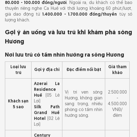
80.000 - 100.000 đồng/người
. Ngoài ra, du khách có thể bao
thuyền riêng nghe Ca Huế với thời lượng khoảng 60 phút/lượt,
giá dao động từ
1.400.000 - 1.700.000 đồng/thuyền
tùy số
lượng khách.
Gợi ý ăn uống và lưu trú khi khám phá sông
Hương
Nơi lưu trú có tầm nhìn hướng ra sông Hương
Loại lưu
Giá tham
Gợi ý địa chỉ
Đặc điểm nổi bật
trú
khảo
Azerai La
Residence
Vị trí ven sông
2.500.000
Huế
(05 Lê
Hương, không gian
-
Khách sạn
Lợi)
sang trọng, nhiều
4.500.000
5 sao
Silk Path
phòng có tầm nhìn
VNĐ/
Grand Huế
hướng sông.
đêm
Hotel
(02 Lê
Lợi)
Century