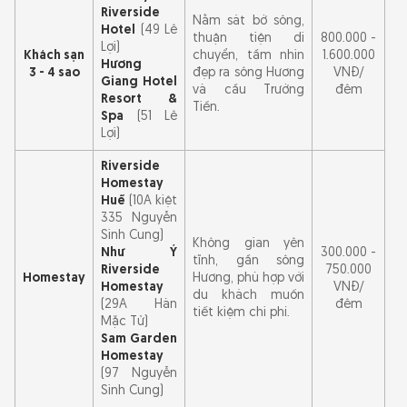
Riverside
Nằm sát bờ sông,
Hotel
(49 Lê
thuận tiện di
800.000 -
Lợi)
Khách sạn
chuyển, tầm nhìn
1.600.000
Hương
3 - 4 sao
đẹp ra sông Hương
VNĐ/
Giang Hotel
và cầu Trường
đêm
Resort &
Tiền.
Spa
(51 Lê
Lợi)
Riverside
Homestay
Huế
(10A kiệt
335 Nguyễn
Sinh Cung)
Không gian yên
Như Ý
300.000 -
tĩnh, gần sông
Riverside
750.000
Homestay
Hương, phù hợp với
Homestay
VNĐ/
du khách muốn
(29A Hàn
đêm
tiết kiệm chi phí.
Mặc Tử)
Sam Garden
Homestay
(97 Nguyễn
Sinh Cung)