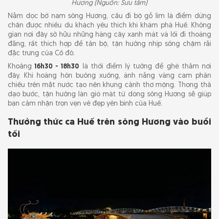
Hương (Nguồn: Sưu tầm)
Nằm dọc bờ nam sông Hương, cầu đi bộ gỗ lim là điểm dừng
chân được nhiều du khách yêu thích khi khám phá Huế. Không
gian nơi đây sở hữu những hàng cây xanh mát và lối đi thoáng
đãng, rất thích hợp để tản bộ, tận hưởng nhịp sống chậm rãi
đặc trưng của Cố đô.
Khoảng
16h30 - 18h30
là thời điểm lý tưởng để ghé thăm nơi
đây. Khi hoàng hôn buông xuống, ánh nắng vàng cam phản
chiếu trên mặt nước tạo nên khung cảnh thơ mộng. Thong thả
dạo bước, tận hưởng làn gió mát từ dòng sông Hương sẽ giúp
bạn cảm nhận trọn vẹn vẻ đẹp yên bình của Huế.
Thưởng thức ca Huế trên sông Hương vào buổi
tối