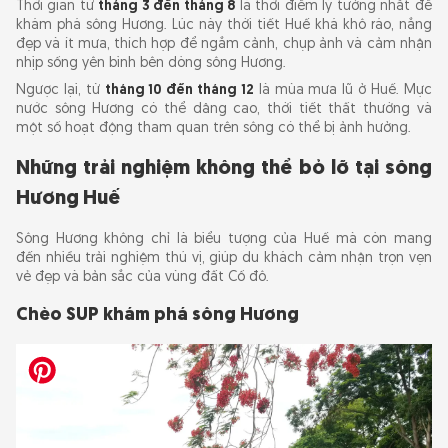
Thời gian từ
tháng 3 đến tháng 8
là thời điểm lý tưởng nhất để
khám phá sông Hương. Lúc này thời tiết Huế khá khô ráo, nắng
đẹp và ít mưa, thích hợp để ngắm cảnh, chụp ảnh và cảm nhận
nhịp sống yên bình bên dòng sông Hương.
Ngược lại, từ
tháng 10 đến tháng 12
là mùa mưa lũ ở Huế. Mực
nước sông Hương có thể dâng cao, thời tiết thất thường và
một số hoạt động tham quan trên sông có thể bị ảnh hưởng.
Những trải nghiệm không thể bỏ lỡ tại sông
Hương Huế
Sông Hương không chỉ là biểu tượng của Huế mà còn mang
đến nhiều trải nghiệm thú vị, giúp du khách cảm nhận trọn vẹn
vẻ đẹp và bản sắc của vùng đất Cố đô.
Chèo SUP khám phá sông Hương