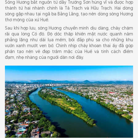
Sông Hương bắt nguồn từ dãy Trường Sơn hùng vĩ và được hợp
thành từ hai nhánh chính là Tả Trạch và Hữu Trạch. Hai dòng
Hướng dẫn cách di chuyển đến Huế
sông gặp nhau tại ngã ba Bằng Lãng, tạo nên dòng sông Hương
Khám phá sông Hương bằng những phương
thơ mộng của xứ Huế.
tiện đậm chất Huế
Sau khi hợp lưu, sông Hương chuyển mình dịu dàng, chảy chậm
rãi qua lòng Cố đô. Độ dốc thấp khiến mặt nước quanh năm
phẳng lặng như dải lụa mềm, bồi đắp phù sa cho những khu
Thời điểm đẹp nhất để khám phá sông Hương
vườn xanh mướt ven bờ. Chính nhịp chảy khoan thai ấy đã góp
phần tạo nên vẻ đẹp trầm mặc của Huế và tính cách điềm
đạm, nhẹ nhàng của người dân nơi đây.
Những trải nghiệm không thể bỏ lỡ tại sông
Hương Huế
Chèo SUP khám phá sông Hương
Du ngoạn thuyền rồng và ngắm cảnh trên sông
Hương
Ngắm cầu Trường Tiền soi bóng xuống dòng
sông Hương
Dạo bộ trên cầu gỗ lim và ngắm hoàng hôn
sông Hương