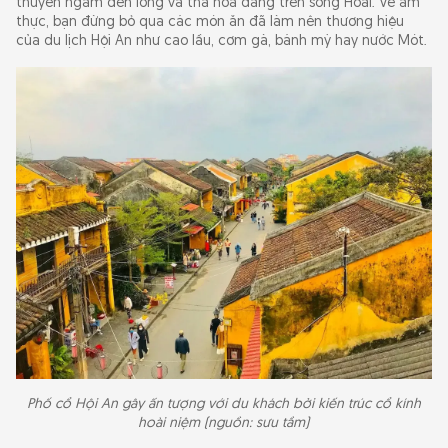
thuyền ngắm đèn lồng và thả hoa đăng trên sông Hoài. Về ẩm
thực, bạn đừng bỏ qua các món ăn đã làm nên thương hiệu
của du lịch Hội An như cao lầu, cơm gà, bánh mỳ hay nước Mót.
Phố cổ Hội An gây ấn tượng với du khách bởi kiến trúc cổ kính
hoài niệm (nguồn: sưu tầm)