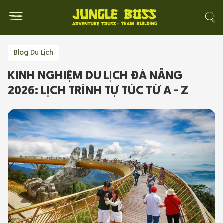
Blog Du Lịch
KINH NGHIỆM DU LỊCH ĐÀ NẴNG
2026: LỊCH TRÌNH TỰ TÚC TỪ A - Z