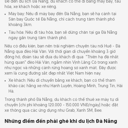
Để đến du lịch Đà Nẵng, du khách có thể đi bằng máy bay, tàu
hỏa, xe khách hoặc xe riêng.
Máy bay: Nếu đi máy bay đến Đà Nẵng, bạn sẽ hạ cánh tại
Sân bay Quốc tế Đà Nẵng, chỉ cách trung tâm thành phố
khoảng 3km.
Tàu hỏa: Nếu đi tàu hỏa, bạn sẽ dừng chân tại ga Đà Nẵng
ngay gần trung tâm thành phố.
Nếu có điều kiện, bạn nên trải nghiệm chuyến tàu nối Huế - Đà
Nẵng qua đèo Hải Vân. Với thời gian di chuyển khoảng 3 giờ
đồng hồ, đoàn tàu sẽ đưa du khách đi qua "Thiên hạ đệ nhất
hùng quan" đèo Hải Vân, ngắm nhìn Vịnh Lăng Cô trong xanh
như ngọc và những cánh rừng hoang sơ xanh mát. Đây được
xem là cung đường sắt đẹp nhất Việt Nam hiện nay.
Xe khách: Nếu di chuyển bằng xe khách, bạn có thể tham
khảo các hãng xe như Hạnh Luyến, Hoàng Minh, Trung Tín, Hải
Hà.
Trong thành phố Đà Nẵng, du khách có thể thuê xe máy tự di
chuyển (chi phí khoảng 120.000 - 150.000 VNĐ/ngày) hoặc đặt
xe thông qua các ứng dụng như Grab, Xanh SM, Bee.
Những điểm đến phải ghé khi du lịch Đà Nẵng