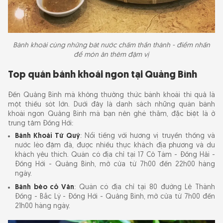
Bánh khoái cùng những bát nước chấm thần thánh - điểm nhấn
để món ăn thêm đậm vị
Top quán bánh khoái ngon tại Quảng Bình
Đến Quảng Bình mà không thưởng thức bánh khoái thì quả là
một thiếu sót lớn. Dưới đây là danh sách những quán bánh
khoái ngon Quảng Bình mà bạn nên ghé thăm, đặc biệt là ở
trung tâm Đồng Hới:
Bánh Khoái Tứ Quý
: Nổi tiếng với hương vị truyền thống và
nước lèo đậm đà, được nhiều thực khách địa phương và du
khách yêu thích. Quán có địa chỉ tại 17 Cô Tám - Đồng Hải -
Đồng Hới - Quảng Bình, mở cửa từ 7h00 đến 22h00 hàng
ngày.
Bánh bèo cô Vân
: Quán có địa chỉ tại 80 đường Lê Thành
Đồng - Bắc Lý - Đồng Hới - Quảng Bình, mở cửa từ 7h00 đến
21h00 hàng ngày.