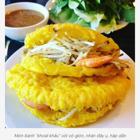
Món bánh “khoái khẩu” với vỏ giòn, nhân đầy ụ, hấp dẫn