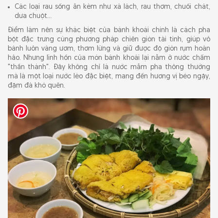
Các loại rau sống ăn kèm như xà lách, rau thơm, chuối chát,
dưa chuột...
Điểm làm nên sự khác biệt của bánh khoái chính là cách pha
bột đặc trưng cùng phương pháp chiên giòn tài tình, giúp vỏ
bánh luôn vàng ươm, thơm lừng và giữ được độ giòn rụm hoàn
hảo. Nhưng linh hồn của món bánh khoái lại nằm ở nước chấm
"thần thánh". Đây không chỉ là nước mắm pha thông thường
mà là một loại nước lèo đặc biệt, mang đến hương vị béo ngậy,
đậm đà khó quên.