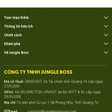
Tour mạo hiểm
Thông tin hữu ích
Câu hỏi thường gặp
Chính sách
Khám phá
Về Jungle Boss
Giới thiệu
Đội ngũ
CÔNG TY TNHH JUNGLE BOSS
Con người Jungle Boss
Mã số thuế:
3101003517. Sở Tài chính tỉnh Quảng Trị cấp ngày
Cuộc sống tại Jungle Boss
27/11/2015
GPLH:
44-011/2016/TCDL-GPLHQT do Bộ VHTT & DL cấp ngày
Chứng chỉ
29/01/2016
Đối tác
Địa chỉ:
Tổ dân phố Cù Lạc 1, Xã Phong Nha, Tỉnh Quảng Trị
Liên hệ
Email
contact@junglebosstours.com