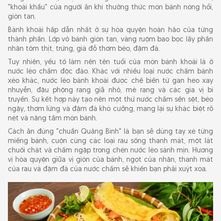
"khoái khẩu" của người ăn khi thưởng thức món bánh nóng hổi,
giòn tan.
Bánh khoái hấp dẫn nhất ở sự hòa quyện hoàn hảo của từng
thành phần. Lớp vỏ bánh giòn tan, vàng ruộm bao bọc lấy phần
nhân tôm thịt, trứng, giá đỗ thơm béo, đậm đà.
Tuy nhiên, yếu tố làm nên tên tuổi của món bánh khoái là ở
nước lèo chấm độc đáo. Khác với nhiều loại nước chấm bánh
xèo khác, nước lèo bánh khoái được chế biến từ gan heo xay
nhuyễn, đậu phộng rang giã nhỏ, mè rang và các gia vị bí
truyền. Sự kết hợp này tạo nên một thứ nước chấm sền sệt, béo
ngậy, thơm lừng và đậm đà khó cưỡng, mang lại sự khác biệt rõ
nét và nâng tầm món bánh.
Cách ăn đúng "chuẩn Quảng Bình" là bạn sẽ dùng tay xé từng
miếng bánh, cuộn cùng các loại rau sống thanh mát, một lát
chuối chát và chấm ngập trong chén nước lèo sánh mịn. Hương
vị hòa quyện giữa vị giòn của bánh, ngọt của nhân, thanh mát
của rau và đậm đà của nước chấm sẽ khiến bạn phải xuýt xoa.