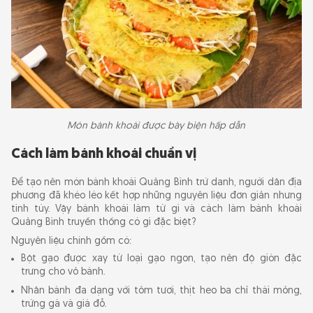
Món bánh khoái được bày biện hấp dẫn
Cách làm bánh khoái chuẩn vị
Để tạo nên món bánh khoái Quảng Bình trứ danh, người dân địa
phương đã khéo léo kết hợp những nguyên liệu đơn giản nhưng
tinh túy. Vậy bánh khoái làm từ gì và cách làm bánh khoái
Quảng Bình truyền thống có gì đặc biệt?
Nguyên liệu chính gồm có:
Bột gạo được xay từ loại gạo ngon, tạo nên độ giòn đặc
trưng cho vỏ bánh.
Nhân bánh đa dạng với tôm tươi, thịt heo ba chỉ thái mỏng,
trứng gà và giá đỗ.