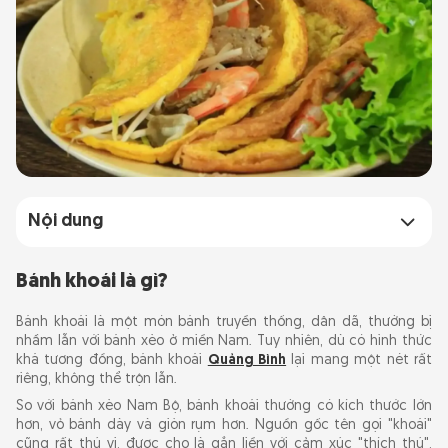
Nội dung
Bánh khoái là gì?
Bánh khoái là gì?
Cách làm bánh khoái chuẩn vị
Bánh khoái là một món bánh truyền thống, dân dã, thường bị
nhầm lẫn với bánh xèo ở miền Nam. Tuy nhiên, dù có hình thức
khá tương đồng, bánh khoái
Quảng Bình
lại mang một nét rất
Top quán bánh khoái ngon tại Quảng Bình
riêng, không thể trộn lẫn.
So với bánh xèo Nam Bộ, bánh khoái thường có kích thước lớn
Gợi ý các đặc sản Quảng Bình khác
hơn, vỏ bánh dày và giòn rụm hơn. Nguồn gốc tên gọi "khoái"
cũng rất thú vị, được cho là gắn liền với cảm xúc "thích thú",