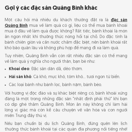
Gợi ý các đặc sản Quảng Bình khác
Một câu hỏi mà nhiều du khách thường đặt ra là
đặc sản
Quảng Bình
mua về làm quà có gì, liệu có thể mua bánh khoái
mua ở đâu về làm quà được không? Rất tiếc, bánh khoái là món
ăn ngon nhất khi thưởng thức nóng hổi tại chỗ. Do đặc tính là
bánh chiên giòn và cần nước chấm đặc biệt, nên bánh khoái rất
khó bảo quản lâu và không phù hợp để mang đi xa làm quà.
Tuy nhiên, Quảng Bình vẫn còn rất nhiều đặc sản có thể mang
về làm quà ý nghĩa cho người thân, bạn bè như:
Khoai deo
: Đặc sản dân dã, dẻo thơm.
Hải sản khô
: Cá khô, mực khô, tôm khô... tươi ngon từ biển.
Các loại bánh như bánh lọc, bánh nậm, bánh bèo.
Với hương vị độc đáo và sự khác biệt riêng có, bánh khoái xứng
đáng là một trong những đặc sản "nhất định phải thử" khi bạn
có dịp ghé thăm Quảng Bình. Món ăn này không chỉ làm hài
lòng vị giác mà còn kể câu chuyện về văn hóa và con người
miền Trung đầy thú vị.
Nếu bạn chuẩn bị du lịch Quảng Bình, đừng quên lên lịch
thưởng thức bánh khoái tại các quán địa phương nổi tiếng nhé!