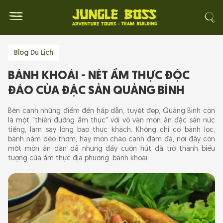
Blog Du Lịch
BÁNH KHOÁI - NÉT ẨM THỰC ĐỘC
ĐÁO CỦA ĐẶC SẢN QUẢNG BÌNH
Bên cạnh những điểm đến hấp dẫn, tuyệt đẹp, Quảng Bình còn
là một "thiên đường ẩm thực" với vô vàn món ăn đặc sản nức
tiếng, làm say lòng bao thực khách. Không chỉ có bánh lọc,
bánh nậm dẻo thơm, hay món cháo canh đậm đà, nơi đây còn
một món ăn dân dã nhưng đầy cuốn hút đã trở thành biểu
tượng của ẩm thực địa phương: bánh khoái.