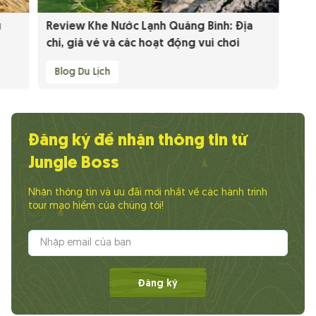
u
Review Khe Nước Lạnh Quảng Bình: Địa
chỉ, giá vé và các hoạt động vui chơi
Blog Du Lịch
Đăng ký để nhận thông tin từ
Jungle Boss
Nhận thông tin và ưu đãi mới nhất về các hành trình
tour mạo hiểm của chúng tôi!
Đăng ký