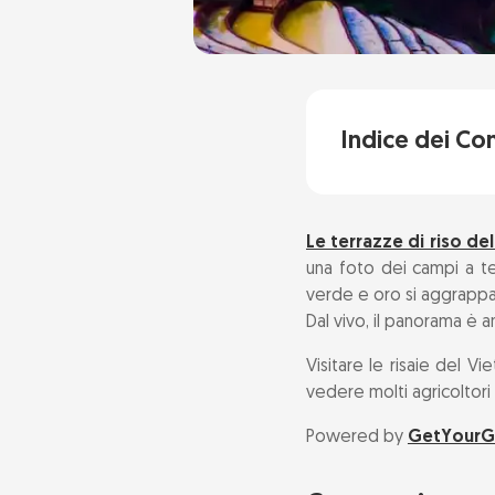
Indice dei Co
Come arrivare
Le terrazze di riso de
Attrazioni pri
una foto dei campi a ter
verde e oro si aggrappano 
Quando visitar
Dal vivo, il panorama è 
Visitare le risaie del V
Itinerario cons
vedere molti agricoltor
Domande freq
Powered by
GetYourG