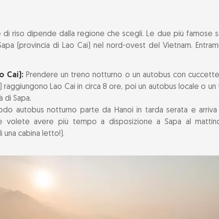
 di riso dipende dalla regione che scegli. Le due più famose 
 Sapa (provincia di Lao Cai) nel nord-ovest del Vietnam. Entra
o Cai):
Prendere un treno notturno o un autobus con cuccette da 
raggiungono Lao Cai in circa 8 ore, poi un autobus locale o un tax
à di Sapa.
modo autobus notturno parte da Hanoi in tarda serata e arriva 
 se volete avere più tempo a disposizione a Sapa al matti
 una cabina letto!).