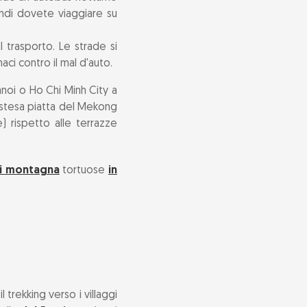
uindi dovete viaggiare su
l trasporto. Le strade si
ci contro il mal d'auto.
Hanoi o Ho Chi Minh City a
 distesa piatta del Mekong
e) rispetto alle terrazze
di montagna
tortuose
in
l trekking verso i villaggi