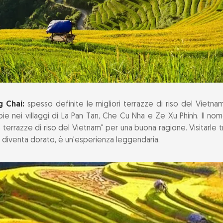
 Chai:
spesso definite le migliori terrazze di riso del Vietn
ie nei villaggi di La Pan Tan, Che Cu Nha e Ze Xu Phinh. Il n
e terrazze di riso del Vietnam" per una buona ragione. Visitarle t
o diventa dorato, è un'esperienza leggendaria.