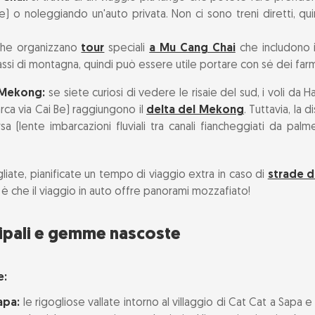
e) o noleggiando un'auto privata. Non ci sono treni diretti, q
iche organizzano
tour
speciali
a Mu Cang Chai
che includono i
si di montagna, quindi può essere utile portare con sé dei farma
l Mekong:
se siete curiosi di vedere le risaie del sud, i voli da 
arca via Cai Be) raggiungono il
delta del Mekong
. Tuttavia, la
a (lente imbarcazioni fluviali tra canali fiancheggiati da palm
iate, pianificate un tempo di viaggio extra in caso di
strade 
vo è che il viaggio in auto offre panorami mozzafiato!
cipali e gemme nascoste
e:
apa:
le rigogliose vallate intorno al villaggio di Cat Cat a Sapa e i