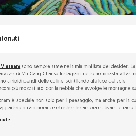
ntenuti
l Vietnam
sono sempre state nella mia mini lista dei desideri. La
ncipali e gemme nascoste
razze di Mu Cang Chai su Instagram, ne sono rimasta affascinat
ai ripidi pendii delle colline, scintillando alla luce del sole.
e e orari
ancora più mozzafiato, con la nebbia che avvolge le montagne s
ietnam è speciale non solo per il paesaggio, ma anche per la c
igliato
i appartenenti a minoranze etniche che ancora coltivano e racc
uenti
uide