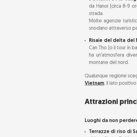
da Hanoi (circa 8-9 or
strada.
Molte agenzie turist
snodano attraverso pas
Risaie del delta de
Can Tho (o il tour in b
ha un'atmosfera divers
montane del nord.
Qualunque regione scegl
Vietnam
. Il lato positi
Attrazioni prin
Luoghi da non perder
Terrazze di riso di S