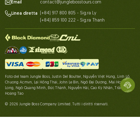
Email
contact@junglebosstours.com
(+84) 917 800 805 - Sig.ra Ly
Linea diretta
(+84) 859 100 222 - Sig.ra Thanh
Foto del team Jungle Boss, Justin Del Boulter, Nguyễn Việt Hùng, Linh Lố,
Chuong Acmvn, Lại Hồng Thái, John Le Bin, Ngô Đại Dương, Mai Hoàng
Long, Ngô Quang Minh, Đức Thành, Nguyễn Hải, Cao Kỳ Nhân, Trần Linh,
Hoàng Táo
© 2026 Jungle Boss Company Limited. Tutti i diritti riservati.