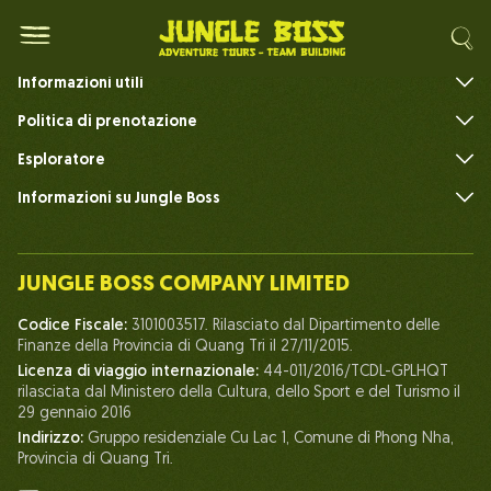
Tour Avventura
Informazioni utili
FAQ
Politica di prenotazione
Esploratore
Informazioni su Jungle Boss
Introdurre
Il nostro team
JUNGLE BOSS COMPANY LIMITED
Umano del Capo della Giungla
Codice Fiscale:
3101003517. Rilasciato dal Dipartimento delle
Vita a Jungle Boss
Finanze della Provincia di Quang Tri il 27/11/2015.
Licenza di viaggio internazionale:
44-011/2016/TCDL-GPLHQT
I nostri certificati
rilasciata dal Ministero della Cultura, dello Sport e del Turismo il
Partenariato
29 gennaio 2016
Indirizzo:
Gruppo residenziale Cu Lac 1, Comune di Phong Nha,
Contattaci
Provincia di Quang Tri.