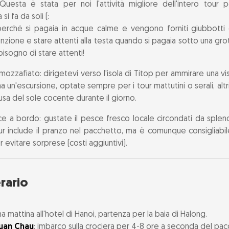
 Questa è stata per noi l'attività migliore dell'intero tou
i fa da soli (:
perché si pagaia in acque calme e vengono forniti giubbotti 
tenzione e stare attenti alla testa quando si pagaia sotto una gro
bisogno di stare attenti!
mozzafiato: dirigetevi verso l'isola di Titop per ammirare una vis
 un'escursione, optate sempre per i tour mattutini o serali, al
ausa del sole cocente durante il giorno.
e a bordo: gustate il pesce fresco locale circondati da splendi
r include il pranzo nel pacchetto, ma è comunque consigliabi
 evitare sorprese (costi aggiuntivi).
erario
ma mattina all'hotel di Hanoi, partenza per la baia di Halong.
Tuan Chau
: imbarco sulla crociera per 4-8 ore a seconda del pacc