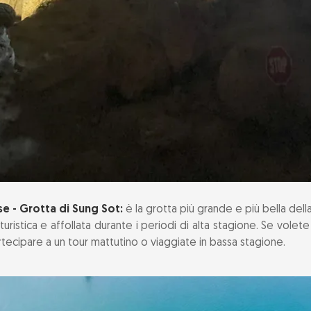
se - Grotta di Sung Sot:
è la grotta più grande e più bella dell
uristica e affollata durante i periodi di alta stagione. Se volete
artecipare a un tour mattutino o viaggiate in bassa stagione.