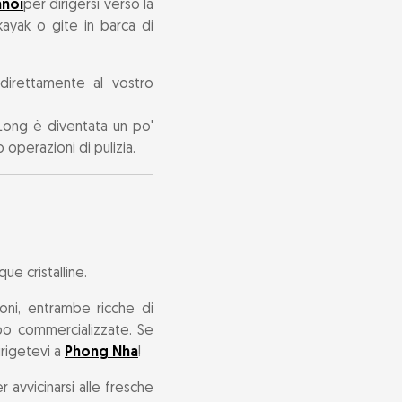
noi
per dirigersi verso la
kayak o gite in barca di
 direttamente al vostro
Long è diventata un po'
operazioni di pulizia.
ue cristalline.
oni, entrambe ricche di
ppo commercializzate. Se
irigetevi a
Phong Nha
!
 avvicinarsi alle fresche