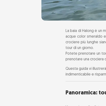
La baia di Halong è un 
acque color smeraldo e
crociere più lunghe si
tour di un giorno.
Potete prenotare un tour
prenotare una crociera d
Questa guida vi illustrer
indimenticabile e risparm
Panoramica: tou