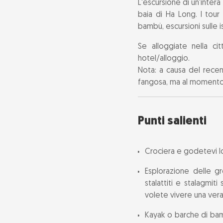
L'escursione di un'intera
baia di Ha Long. I tour
bambù, escursioni sulle is
Se alloggiate nella ci
hotel/alloggio.
Nota: a causa del rece
fangosa, ma al momento d
Punti salienti
Crociera e godetevi l
Esplorazione delle g
stalattiti e stalagmi
volete vivere una vera
Kayak o barche di bamb