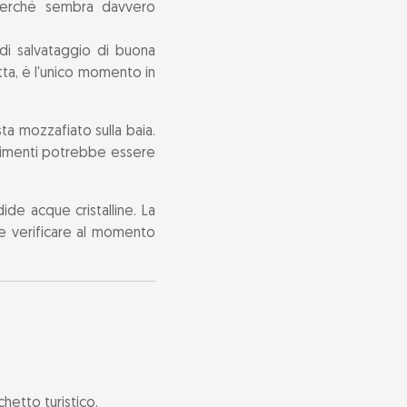
r perché sembra davvero
di salvataggio di buona
tta, è l'unico momento in
ta mozzafiato sulla baia.
trimenti potrebbe essere
de acque cristalline. La
le verificare al momento
hetto turistico.