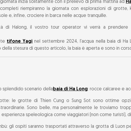
 giornata inizia solitamente con il prelievo di prima mattina ad
Ha
 completi riempiranno la giornata con esplorazioni di grotte, 
ole e, infine, crociere in barca nelle acque tranquille.
ttà di Halong, il vostro tour operator vi verrà a prendere
nte
tifone Yagi
nel settembre 2024, l'acqua nella baia di Ha 
ella stesura di questo articolo, la baia è aperta e sono in corso 
o splendido scenario della
baia di Ha Long
: rocce calcaree e acq
rotte: le grotte di Thien Cung o Sung Sot sono ottime opzi
ti straordinarie. Sono belle, ma personalmente le troviamo tro
 esperienza speleologica come viaggiatori (non come turisti), d
ù: gli ospiti saranno trasportati attraverso la grotta di Luon per