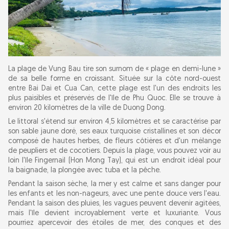
La plage de Vung Bau tire son surnom de « plage en demi-lune »
de sa belle forme en croissant. Située sur la côte nord-ouest
entre Bai Dai et Cua Can, cette plage est l'un des endroits les
plus paisibles et préservés de l'île de Phu Quoc. Elle se trouve à
environ 20 kilomètres de la ville de Duong Dong.
Le littoral s'étend sur environ 4,5 kilomètres et se caractérise par
son sable jaune doré, ses eaux turquoise cristallines et son décor
composé de hautes herbes, de fleurs côtières et d'un mélange
de peupliers et de cocotiers. Depuis la plage, vous pouvez voir au
loin l'île Fingernail (Hon Mong Tay), qui est un endroit idéal pour
la baignade, la plongée avec tuba et la pêche.
Pendant la saison sèche, la mer y est calme et sans danger pour
les enfants et les non-nageurs, avec une pente douce vers l'eau.
Pendant la saison des pluies, les vagues peuvent devenir agitées,
mais l'île devient incroyablement verte et luxuriante. Vous
pourriez apercevoir des étoiles de mer, des conques et des