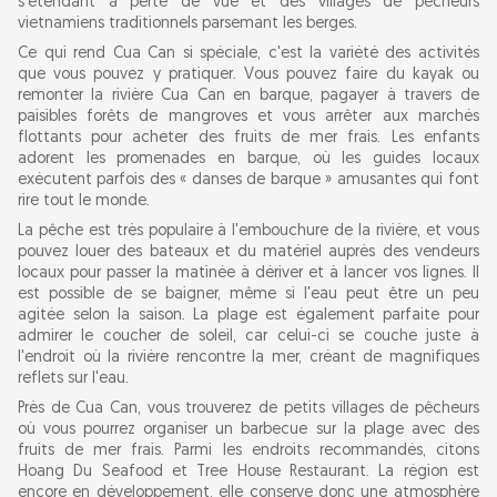
s'étendant à perte de vue et des villages de pêcheurs
vietnamiens traditionnels parsemant les berges.
Ce qui rend Cua Can si spéciale, c'est la variété des activités
que vous pouvez y pratiquer. Vous pouvez faire du kayak ou
remonter la rivière Cua Can en barque, pagayer à travers de
paisibles forêts de mangroves et vous arrêter aux marchés
flottants pour acheter des fruits de mer frais. Les enfants
adorent les promenades en barque, où les guides locaux
exécutent parfois des « danses de barque » amusantes qui font
rire tout le monde.
La pêche est très populaire à l'embouchure de la rivière, et vous
pouvez louer des bateaux et du matériel auprès des vendeurs
locaux pour passer la matinée à dériver et à lancer vos lignes. Il
est possible de se baigner, même si l'eau peut être un peu
agitée selon la saison. La plage est également parfaite pour
admirer le coucher de soleil, car celui-ci se couche juste à
l'endroit où la rivière rencontre la mer, créant de magnifiques
reflets sur l'eau.
Près de Cua Can, vous trouverez de petits villages de pêcheurs
où vous pourrez organiser un barbecue sur la plage avec des
fruits de mer frais. Parmi les endroits recommandés, citons
Hoang Du Seafood et Tree House Restaurant. La région est
encore en développement, elle conserve donc une atmosphère