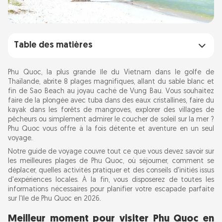
Table des matières
Meilleur moment pour visiter Phu Quoc en
Phu Quoc, la plus grande île du Vietnam dans le golfe de
2026 : saison sèche ou saison des pluies
Thaïlande, abrite 8 plages magnifiques, allant du sable blanc et
fin de Sao Beach au joyau caché de Vung Bau. Vous souhaitez
faire de la plongée avec tuba dans des eaux cristallines, faire du
Les 8 plus belles plages de Phu Quoc :
kayak dans les forêts de mangroves, explorer des villages de
laquelle vous convient le mieux ?
pêcheurs ou simplement admirer le coucher de soleil sur la mer ?
Phu Quoc vous offre à la fois détente et aventure en un seul
Long Beach (Bai Truong)
voyage.
Sao Beach (Bai Sao)
Notre guide de voyage couvre tout ce que vous devez savoir sur
les meilleures plages de Phu Quoc, où séjourner, comment se
Plage Starfish (Rach Vem)
déplacer, quelles activités pratiquer et des conseils d'initiés issus
d'expériences locales. À la fin, vous disposerez de toutes les
Plage de Khem (Bai Khem)
informations nécessaires pour planifier votre escapade parfaite
sur l'île de Phu Quoc en 2026.
Plage d'Ong Lang
Plage de Bai Dai (Long Beach Nord)
Meilleur moment pour visiter Phu Quoc en