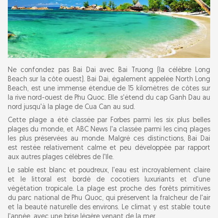
Ne confondez pas Bai Dai avec Bai Truong (la célèbre Long
Beach sur la côte ouest). Bai Dai, également appelée North Long
Beach, est une immense étendue de 15 kilomètres de côtes sur
la rive nord-ouest de Phu Quoc. Elle s'étend du cap Ganh Dau au
nord jusqu'à la plage de Cua Can au sud.
Cette plage a été classée par Forbes parmi les six plus belles
plages du monde, et ABC News l'a classée parmi les cinq plages
les plus préservées au monde. Malgré ces distinctions, Bai Dai
est restée relativement calme et peu développée par rapport
aux autres plages célèbres de l'île.
Le sable est blanc et poudreux, l'eau est incroyablement claire
et le littoral est bordé de cocotiers luxuriants et d'une
végétation tropicale. La plage est proche des forêts primitives
du parc national de Phu Quoc, qui préservent la fraîcheur de l'air
et la beauté naturelle des environs. Le climat y est stable toute
l'année, avec une brise légère venant de la mer.