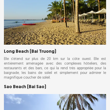
trésors cachés
Plongée avec tuba et plongée sous-marine :
Parc national de Phu Quoc :
Marchés nocturnes :
Villages de pêcheurs de Phu Quoc : L'ancien
Ham Ninh
Long Beach (Bai Truong)
Que faire dans le village de pêcheurs de Ham
Elle s'étend sur plus de 20 km sur la côte ouest. Elle est
entièrement aménagée avec des complexes hôteliers, des
Ninh :
restaurants et des bars, ce qui la rend très appropriée pour la
baignade, les bains de soleil et simplement pour admirer le
magnifique coucher de soleil.
Foire aux questions sur Phu Quoc
Sao Beach (Bai Sao)