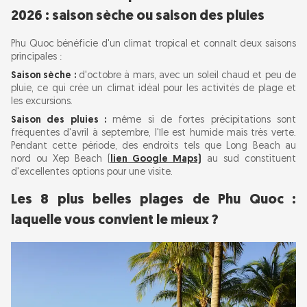
Plage de Vung Bau (Half Moon Beach)
2026 : saison sèche ou saison des pluies
Plage de Cua Can
Phu Quoc bénéficie d'un climat tropical et connaît deux saisons
principales :
Où séjourner à Phu Quoc : du luxe au petit
Saison sèche :
d'octobre à mars, avec un soleil chaud et peu de
budget
pluie, ce qui crée un climat idéal pour les activités de plage et
les excursions.
Complexes hôteliers de luxe :
Saison des pluies :
même si de fortes précipitations sont
Hôtels de gamme moyenne :
fréquentes d'avril à septembre, l'île est humide mais très verte.
Pendant cette période, des endroits tels que Long Beach au
Auberges économiques :
nord ou Xep Beach (
lien Google Maps)
au sud constituent
d'excellentes options pour une visite.
Comment se déplacer à Phu Quoc : moto ou
Les 8 plus belles plages de Phu Quoc :
voiture (coûts en 2026)
laquelle vous convient le mieux ?
Location de moto :
Location de voiture :
Les meilleures activités à Phu Quoc :
plongée avec tuba, plongée sous-marine et