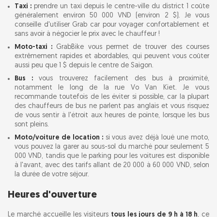
Taxi :
prendre un taxi depuis le centre-ville du district 1 coûte
généralement environ 50 000 VND (environ 2 $). Je vous
Résumé
conseille d'utiliser Grab car pour voyager confortablement et
sans avoir à négocier le prix avec le chauffeur !
Moto-taxi :
GrabBike vous permet de trouver des courses
extrêmement rapides et abordables, qui peuvent vous coûter
aussi peu que 1 $ depuis le centre de Saigon.
Bus :
vous trouverez facilement des bus à proximité,
notamment le long de la rue Vo Van Kiet. Je vous
recommande toutefois de les éviter si possible, car la plupart
des chauffeurs de bus ne parlent pas anglais et vous risquez
de vous sentir à l'étroit aux heures de pointe, lorsque les bus
sont pleins.
Moto/voiture de location :
si vous avez déjà loué une moto,
vous pouvez la garer au sous-sol du marché pour seulement 5
000 VND, tandis que le parking pour les voitures est disponible
à l'avant, avec des tarifs allant de 20 000 à 60 000 VND, selon
la durée de votre séjour.
Heures d'ouverture
Le marché accueille les visiteurs
tous les jours de 9 h à 18 h
, ce