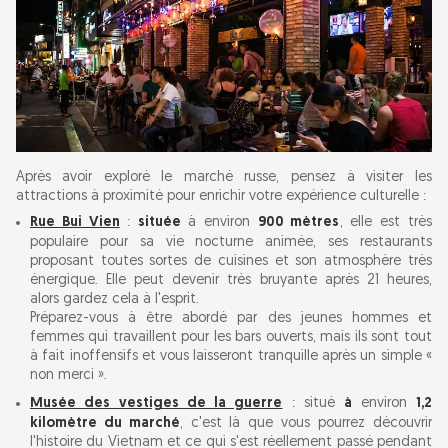
Après avoir exploré le marché russe, pensez à visiter les
attractions à proximité pour enrichir votre expérience culturelle :
Rue Bui Vien
:
située
à environ
900 mètres
, elle est très
populaire pour sa vie nocturne animée, ses restaurants
proposant toutes sortes de cuisines et son atmosphère très
énergique. Elle peut devenir très bruyante après 21 heures,
alors gardez cela à l'esprit.
Préparez-vous à être abordé par des jeunes hommes et
femmes qui travaillent pour les bars ouverts, mais ils sont tout
à fait inoffensifs et vous laisseront tranquille après un simple «
non merci ».
Musée des vestiges de la guerre
: situé
à
environ
1,2
kilomètre du marché
, c'est là que vous pourrez découvrir
l'histoire du Vietnam et ce qui s'est réellement passé pendant