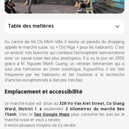
Table des matières
Emplacement et accessibilité
Au centre de Hô Chi Minh-Ville, il existe un paradis du shopping
appelé le marché russe, ou « Chợ Nga » pour les habitants. C'est
un endroit très branché qui combine l'atmosphère vietnamienne
Heures d'ouverture
avec un passé russe des plus prestigieux. Il a vu le jour en 2000
grâce à M. Nguyen Manh Cuong, un vétéran vietnamien qui a
Un aperçu de l'histoire
suivi une formation en Union soviétique. Aujourd'hui, il est très
fréquenté par les habitants et les touristes à la recherche
d'articles exceptionnels à des prix très bas.
Le charme architectural
Emplacement et accessibilité
Une offre variée
Le marché russe est situé au
328 Vo Van Kiet Street, Co Giang
Ward, District 1
,
à
seulement
2 kilomètres du marché Ben
Conseils pour faire vos achats
Thanh
. Voici le
lien Google Maps
pour consulter les avis sur le
marché russe et vous y rendre.
Il existe plusieurs moyens de s'y rendre :
Attractions à proximité