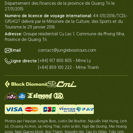
Département des Finances de la province de Quang Tri le
Nos Certifications
27/11/2015.
Partenariats
Numéro de licence de voyage international:
44-011/2016/TCDL-
GPLHQT délivré par le Ministère de la Culture, des Sports et du
Contactez-Nous
Tourisme le 29 janvier 2016
Adresse:
Groupe résidentiel Cu Lac 1, Commune de Phong Nha,
Province de Quang Tri.
Email
contact@junglebosstours.com
(+84) 917 800 805 - Mme Ly
Ligne directe
(+84) 859 100 222 - Mme Thanh
Photos par l'équipe Jungle Boss, Justin Del Boulter, Nguyễn Việt Hùng, Linh
Lố, Chuong Acmvn, Lại Hồng Thái, John Le Bin, Ngô Đại Dương, Mai Hoàng
Long, Ngô Quang Minh, Đức Thành, Nguyễn Hải, Cao Kỳ Nhân, Trần Linh,