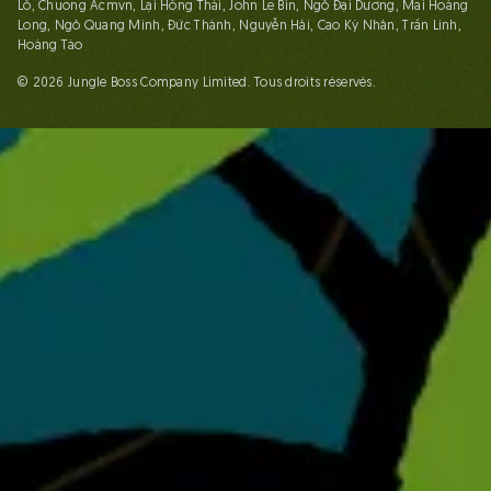
Lố, Chuong Acmvn, Lại Hồng Thái, John Le Bin, Ngô Đại Dương, Mai Hoàng
Long, Ngô Quang Minh, Đức Thành, Nguyễn Hải, Cao Kỳ Nhân, Trần Linh,
Hoàng Táo
© 2026 Jungle Boss Company Limited. Tous droits réservés.