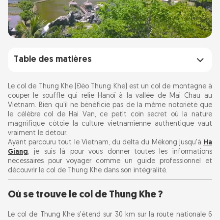
Table des matières
Où se trouve le col de Thung Khe ?
Le col de Thung Khe (Đèo Thung Khe) est un col de montagne à
couper le souffle qui relie Hanoï à la vallée de Mai Chau au
Vietnam. Bien qu'il ne bénéficie pas de la même notoriété que
Meilleure période pour visiter : climat et
le célèbre col de Hai Van, ce petit coin secret où la nature
saisons
magnifique côtoie la culture vietnamienne authentique vaut
vraiment le détour.
Ayant parcouru tout le Vietnam, du delta du Mékong jusqu'à
Ha
Endroits à visiter près du col de Thung Khe
Giang
, je suis là pour vous donner toutes les informations
Partez à la découverte des cascades et visitez
nécessaires pour voyager comme un guide professionnel et
découvrir le col de Thung Khe dans son intégralité.
les points de vue.
Prenez un café et profitez de la vue.
Où se trouve le col de Thung Khe ?
Observez les H'mong et les Thaï.
Le col de Thung Khe s'étend sur 30 km sur la route nationale 6