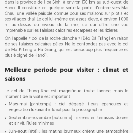
dans la province de Hoa Binh, à environ 130 km au sud-ouest de
À découvrir
Hanoï. Il constitue en quelque sorte la porte d'entrée vers Mai
Chau, une vallée paisible connue pour ses maisons sur pilotis et
ses villages thaï. Le col lui-même est assez élevé, à environ 1 000
Conseils pratiques pour les voyageurs
m au-dessus du niveau de la mer, ce qui offre une vue
Comment s'y rendre
imprenable sur les falaises calcaires escarpées et les rizières.
On l'appelle « col de la roche blanche » (Đèo Đá Trắng) en raison
État des routes :
de ses falaises calcaires pâles. Ne le confondez pas avec le col
À emporter
de Ma Pi Leng à Ha Giang, qui est beaucoup plus fréquenté et
plus éloigné de Hanoï !
Combinez le col de Thung Khe avec des
Meilleure période pour visiter : climat et
aventures à proximité
saisons
Conclusion : voyagez de manière responsable
Le col de Thung Khe est magnifique toute l'année, mais le
moment de la visite est important :
Mars-mai (printemps) : ciel dégagé, fleurs épanouies et
végétation luxuriante. Idéal pour la photographie.
Septembre-novembre (automne) : rizières en terrasses dorées
et air vif. Pluies minimes.
Juin-août (été) : les matins brumeux créent une atmosphère