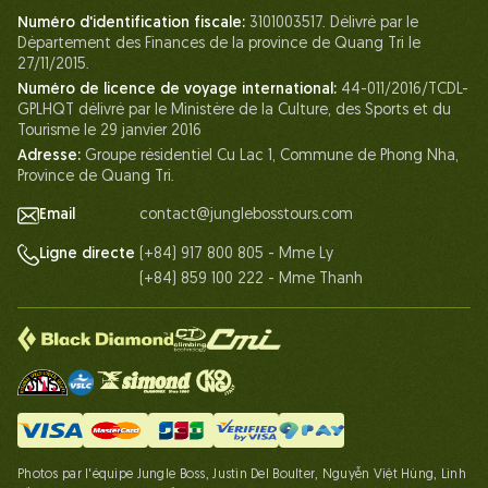
La vie chez Jungle Boss
Numéro d'identification fiscale:
3101003517. Délivré par le
Département des Finances de la province de Quang Tri le
Nos Certifications
27/11/2015.
Partenariats
Numéro de licence de voyage international:
44-011/2016/TCDL-
GPLHQT délivré par le Ministère de la Culture, des Sports et du
Contactez-Nous
Tourisme le 29 janvier 2016
Adresse:
Groupe résidentiel Cu Lac 1, Commune de Phong Nha,
Province de Quang Tri.
Email
contact@junglebosstours.com
(+84) 917 800 805 - Mme Ly
Ligne directe
(+84) 859 100 222 - Mme Thanh
Photos par l'équipe Jungle Boss, Justin Del Boulter, Nguyễn Việt Hùng, Linh