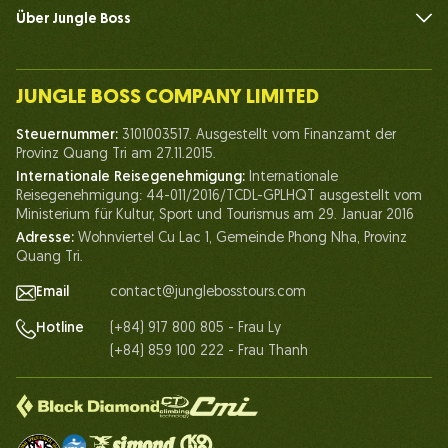
Über Jungle Boss
Einführen
Unser Team
JUNGLE BOSS COMPANY LIMITED
Mensch des Dschungelbosses
Steuernummer:
3101003517. Ausgestellt vom Finanzamt der
Leben bei Jungle Boss
Provinz Quang Tri am 27.11.2015.
Internationale Reisegenehmigung:
Internationale
Unsere Zertifikate
Reisegenehmigung: 44-011/2016/TCDL-GPLHQT ausgestellt vom
Partnerschaft
Ministerium für Kultur, Sport und Tourismus am 29. Januar 2016
Adresse:
Wohnviertel Cu Lac 1, Gemeinde Phong Nha, Provinz
Kontaktieren Sie uns
Quang Tri.
Email
contact@junglebosstours.com
(+84) 917 800 805 - Frau Ly
Hotline
(+84) 859 100 222 - Frau Thanh