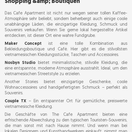
Shopping &amp; Boutiquen
Das Cafe Apartment ist nicht nur wegen seiner tollen Kaffee-
Atmosphäre sehr beliebt, sondern beherbergt auch einige coole
unabhängige Läden, die einzigartige Kleidung, Schmuck und
Souvenirs verkaufen. Wenn Sie gerne lokal hergestellte Artikel
entdecken, ist dieser Ort eine wahre Fundgrube.
Maker Concept
ist eine tolle Kombination aus
Bekleidungsboutique und Café. Hier gibt es die stilvollsten
vietnamesischen Kleidungsstücke, Taschen und Accessoires.
Nosbyn Studio
bietet minimalistische, stilvolle Kleidung, die
eine entspannte, moderne Atmosphäre ausstrahlt. Ideal, um den
vietnamesischen Streetstyle zu erzielen.
Another Stories bietet einzigartige Geschenke, coole
Wohnaccessoires und handgefertigten Schmuck – perfekt als
Souvenirs.
Couple TX
– Ein entspannter Ort für gemütliche, preiswerte
vietnamesische Kleidung.
Die Geschäfte von The Cafe Apartment bieten eine
erfrischende Abwechslung zu den typischen Touristen-Souvenirs,
die man sonst mit nach Hause nimmt. Und wenn man bei
lokalen Designern und Kunsthandwerkern einkauft, nimmt man