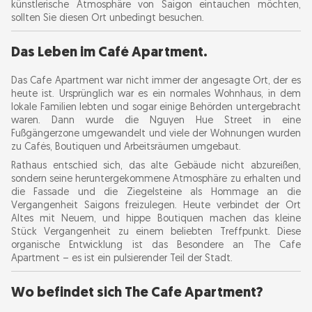
The Balcony View – Ein Paradies für
künstlerische Atmosphäre von Saigon eintauchen möchten,
sollten Sie diesen Ort unbedingt besuchen.
Fotografen
Optimale Zeit zum Fotografieren:
Das Leben im Café Apartment.
Coole Balkon-Treffpunkte:
Das Cafe Apartment war nicht immer der angesagte Ort, der es
heute ist. Ursprünglich war es ein normales Wohnhaus, in dem
Die versteckten Kosten – darauf sollten Sie
lokale Familien lebten und sogar einige Behörden untergebracht
waren. Dann wurde die Nguyen Hue Street in eine
achten!
Fußgängerzone umgewandelt und viele der Wohnungen wurden
zu Cafés, Boutiquen und Arbeitsräumen umgebaut.
Ist es den Hype wert? (Aus der Sicht eines
Rathaus entschied sich, das alte Gebäude nicht abzureißen,
Reisenden)
sondern seine heruntergekommene Atmosphäre zu erhalten und
die Fassade und die Ziegelsteine als Hommage an die
Vergangenheit Saigons freizulegen. Heute verbindet der Ort
Tipps für Erstbesucher
Altes mit Neuem, und hippe Boutiquen machen das kleine
Stück Vergangenheit zu einem beliebten Treffpunkt. Diese
organische Entwicklung ist das Besondere an The Cafe
Nützliche Tipps und Sicherheit
Apartment – es ist ein pulsierender Teil der Stadt.
Was gibt es sonst noch in der Umgebung des
Wo befindet sich The Cafe Apartment?
The Cafe Apartment zu sehen?