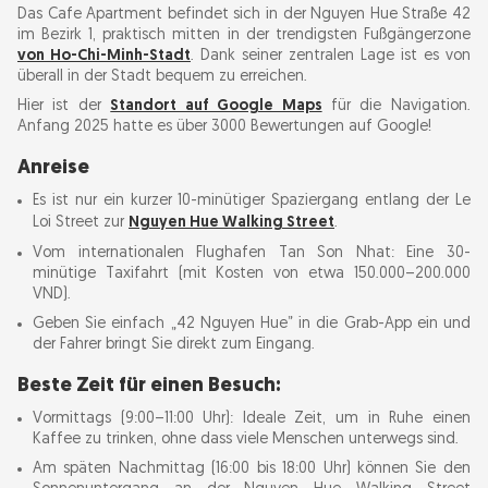
Das Cafe Apartment befindet sich in der Nguyen Hue Straße 42
im Bezirk 1, praktisch mitten in der trendigsten Fußgängerzone
FAQ
von Ho-Chi-Minh-Stadt
. Dank seiner zentralen Lage ist es von
überall in der Stadt bequem zu erreichen.
Hier ist der
Standort auf Google Maps
für die Navigation.
Anfang 2025 hatte es über 3000 Bewertungen auf Google!
Anreise
Es ist nur ein kurzer 10-minütiger Spaziergang entlang der Le
Loi Street zur
Nguyen Hue Walking Street
.
Vom internationalen Flughafen Tan Son Nhat: Eine 30-
minütige Taxifahrt (mit Kosten von etwa 150.000–200.000
VND).
Geben Sie einfach „42 Nguyen Hue” in die Grab-App ein und
der Fahrer bringt Sie direkt zum Eingang.
Beste Zeit für einen Besuch:
Vormittags (9:00–11:00 Uhr): Ideale Zeit, um in Ruhe einen
Kaffee zu trinken, ohne dass viele Menschen unterwegs sind.
Am späten Nachmittag (16:00 bis 18:00 Uhr) können Sie den