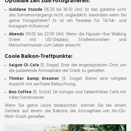
Optimale Zeit zum Fotografieren:
Goldene Stunde
(16:30 bis 18:30 Uhr): Ist das goldene Licht
des Sonnenuntergangs nicht unglaublich, besonders wenn Sie
gerne fotografieren? Es ist ein Paradies für TikTok- und
Instagram-Influencer!
Abends
(19:00 bis 22:00 Uhr): Wenn die Nguyen Hue Walking
Street mit LED-Displays, Straßenkünstlern und
Menschenmassen zum Leben erwacht.
Coole Balkon-Treffpunkte:
Saigon Ơi Cafe
(5. Etage): Einer der angesagtesten Orte, um
die pulsierende Atmosphäre der Stadt zu genießen.
Thinker &amp; Dreamer
(6. Etage): Bietet eine ruhigere
Aussicht mit sanfterer Beleuchtung.
Boo Coffee
(8. Stock): Ein lustiges und farbenfrohes Café mit
tollen Fotomotiven.
Wenn Sie gerne Leute beobachten, können Sie bei einem
Getränk auf einem der Balkone die Atmosphäre von Ho-Chi-
Minh-Stadt genießen.