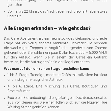
Sonnenuntergang an der Nguyen Hue Walking Street
genießen.
Von 19 bis 22 Uhr ist das Nachtleben recht lebhaft, aber etwas
überfüllt.
Alle Etagen erkunden – wie geht das?
Das Cafe Apartment ist ein neunstöckiges Gebäude, und jede
Etage hat ein völlig anderes Ambiente. Entweder Sie nehmen
die wackeligen Treppen in Angriff (die irgendwie zum Charme
gehören) oder Sie zahlen ein paar Dollar (ca. 3.000 – 5.000 VND)
für den Aufzug. Wenn Sie in einem der Cafés ein Getränk
bestellen, ist die Aufzuggebühr in der Regel enthalten.
Was man auf den einzelnen Etagen ausleihen kann:
1. bis 3. Etage: Trendige, moderne Cafés mit stilvollem Interieur
und Instagram-tauglicher Ästhetik.
4. bis 6. Etage: Eine Mischung aus Cafés, Boutiquen und
Arbeitsräumen.
Probieren Sie unbedingt die großartigen Dachterrassencafés
aus, von denen aus Sie einen tollen Blick auf die Nguyen Hue
Walking Street genießen können.