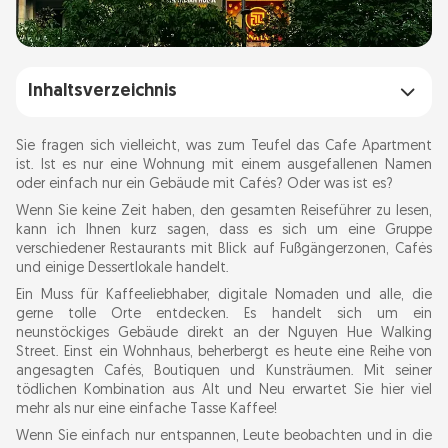
Inhaltsverzeichnis
Das Leben im Café Apartment.
Sie fragen sich vielleicht, was zum Teufel das Cafe Apartment
ist. Ist es nur eine Wohnung mit einem ausgefallenen Namen
oder einfach nur ein Gebäude mit Cafés? Oder was ist es?
Wo befindet sich The Cafe Apartment?
Wenn Sie keine Zeit haben, den gesamten Reiseführer zu lesen,
Anreise
kann ich Ihnen kurz sagen, dass es sich um eine Gruppe
Beste Zeit für einen Besuch:
verschiedener Restaurants mit Blick auf Fußgängerzonen, Cafés
und einige Dessertlokale handelt.
Ein Muss für Kaffeeliebhaber, digitale Nomaden und alle, die
Alle Etagen erkunden – wie geht das?
gerne tolle Orte entdecken. Es handelt sich um ein
neunstöckiges Gebäude direkt an der Nguyen Hue Walking
Die coolsten Cafés im Cafe Apartment
Street. Einst ein Wohnhaus, beherbergt es heute eine Reihe von
angesagten Cafés, Boutiquen und Kunsträumen. Mit seiner
tödlichen Kombination aus Alt und Neu erwartet Sie hier viel
Shopping &amp; Boutiquen
mehr als nur eine einfache Tasse Kaffee!
Wenn Sie einfach nur entspannen, Leute beobachten und in die