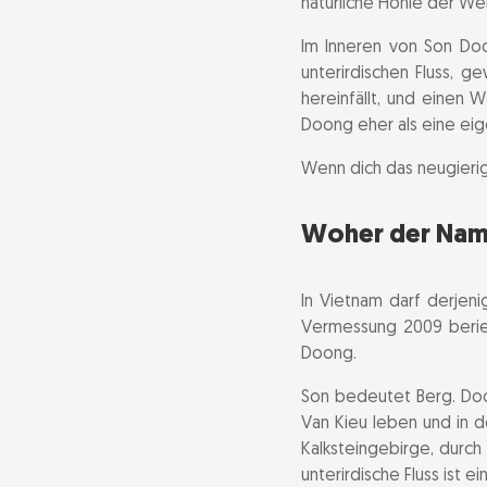
natürliche Höhle der Wel
Die Son-Doong
Im Inneren von Son Doo
Dauer und Gr
unterirdischen Fluss, g
Preis der Son
hereinfällt, und einen
Doong eher als eine eig
Anforderungen 
Wenn dich das neugierig
Die Son-Doon
Camping im In
Woher der Nam
Bevor du Son 
In Vietnam darf derjen
Son Doong in 
Vermessung 2009 berie
Doong.
Weitere Höhle
Son bedeutet Berg. Doo
Van Kieu leben und in 
Der Nationalp
Kalksteingebirge, durch
unterirdische Fluss ist