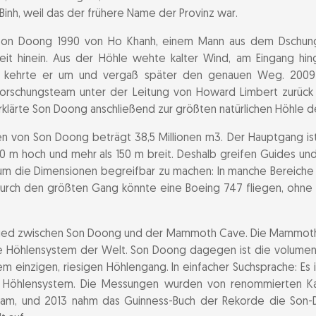
den of Edam
Binh, weil das der frühere Name der Provinz war.
ng
Son Doong 1990 von Ho Khanh, einem Mann aus dem Dschung
eit hinein. Aus der Höhle wehte kalter Wind, am Eingang hi
lso kehrte er um und vergaß später den genauen Weg. 2009 f
e Passage
forschungsteam unter der Leitung von Howard Limbert zurück
l of Vietnam
klärte Son Doong anschließend zur größten natürlichen Höhle d
von Son Doong beträgt 38,5 Millionen m3. Der Hauptgang ist
d Erforschung
00 m hoch und mehr als 150 m breit. Deshalb greifen Guides un
 um die Dimensionen begreifbar zu machen: In manche Bereiche
r Son-Doong-Vermessung
urch den größten Gang könnte eine Boeing 747 fliegen, ohne 
gen der Son-Doong-Höhle
chied zwischen Son Doong und der Mammoth Cave. Die Mammoth
te Höhlensystem der Welt. Son Doong dagegen ist die volumen
Entstehung von Son Doong
em einzigen, riesigen Höhlengang. In einfacher Suchsprache: Es 
te Höhlensystem. Die Messungen wurden von renommierten Ka
 in der Son-Doong-Höhle
tham, und 2013 nahm das Guinness-Buch der Rekorde die Son-