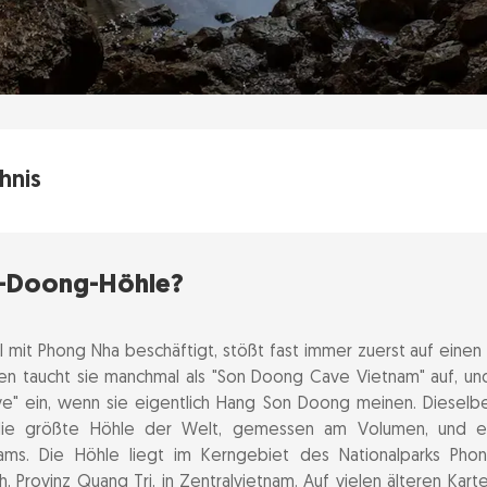
hnis
on-Doong-Höhle?
n-Doong-Höhle?
me Son Doong stammt
 so einzigartig macht
l mit Phong Nha beschäftigt, stößt fast immer zuerst auf eine
en taucht sie manchmal als "Son Doong Cave Vietnam" auf, und
on Passage
" ein, wenn sie eigentlich Hang Son Doong meinen. Dieselbe
he Fluss
t die größte Höhle der Welt, gemessen am Volumen, und e
nams. Die Höhle liegt im Kerngebiet des Nationalparks Pho
ch Out For Dinosaurs
Provinz Quang Tri, in Zentralvietnam. Auf vielen älteren Kart