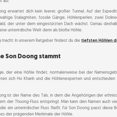
t auf.
-Expedition
ng erwartet dich kein leerer, großer Tunnel. Auf der Expedit
uppengröße
ewaltige Stalagmiten, fossile Gänge, Höhlenperlen, zwei Doline
-Doong-Tour
 Wald, der unter dem eingestürzten Dach wächst. Genau deshal
ene unterirdische Welt denn als bloße Höhle.
an die Fitness
 macht: In unserem Ratgeber findest du die
g-Höhle buchen
tiefsten Höhlen d
neren von Son Doong
e Son Doong stammt
Doong buchst
ige, der eine Höhle findet, normalerweise bei der Namensge
Medien und Weltrekorden
ten sich Ho Khanh und die Höhlenexperten und entschieden 
n in der Nähe von Son Doong
ng ist der Name des Tals, in dem die Angehörigen der ethnisc
dem der Thuong-Fluss entspringt. Man kann den Namen auch ver
ark Phong Nha-Ke Bang
 die ein unterirdischer Fluss fließt. Für Son Doong passt diese
 eines der prägenden Merkmale der Höhle.