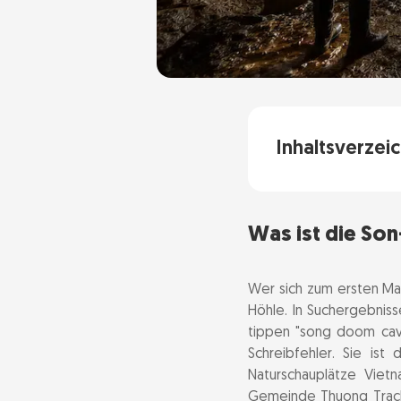
Inhaltsverzeic
Was ist die S
Was ist die So
Woher der Na
Was Son Doong
Wer sich zum ersten Ma
Höhle. In Suchergebniss
Hope and Visi
tippen "song doom cave
Der unterirdisc
Schreibfehler. Sie is
Naturschauplätze Viet
Doline 1 - Wat
Gemeinde Thuong Trach, 