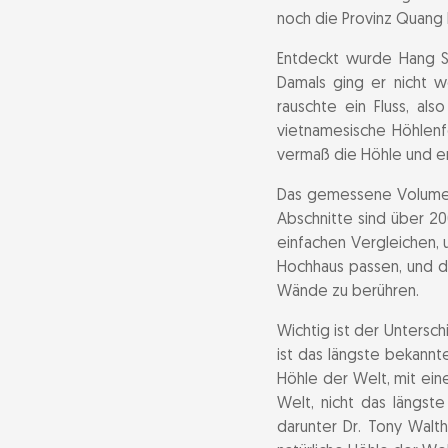
Doline 2 - Gar
noch die Provinz Quang 
Der fossile Ga
Entdeckt wurde Hang 
Höhlenperlen
Damals ging er nicht w
rauschte ein Fluss, a
Passchendael
vietnamesische Höhlen
The Great Wal
vermaß die Höhle und er
Das gemessene Volumen 
Entdeckung un
Abschnitte sind über 2
einfachen Vergleichen,
Zeitleiste de
Hochhaus passen, und d
Wände zu berühren.
Die Vermessun
Wichtig ist der Unters
ist das längste bekann
Geologie und 
Höhle der Welt, mit ein
Welt, nicht das längs
Das Ökosystem
darunter Dr. Tony Wal