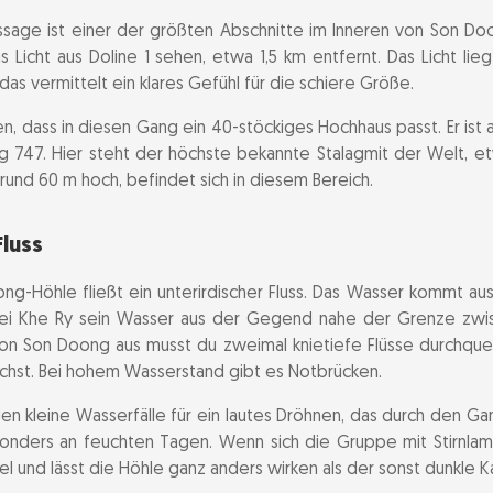
ssage ist einer der größten Abschnitte im Inneren von Son D
 Licht aus Doline 1 sehen, etwa 1,5 km entfernt. Das Licht li
s vermittelt ein klares Gefühl für die schiere Größe.
, dass in diesen Gang ein 40-stöckiges Hochhaus passt. Er ist
ng 747. Hier steht der höchste bekannte Stalagmit der Welt, e
rund 60 m hoch, befindet sich in diesem Bereich.
Fluss
ng-Höhle fließt ein unterirdischer Fluss. Das Wasser kommt au
ei Khe Ry sein Wasser aus der Gegend nahe der Grenze zwi
on Son Doong aus musst du zweimal knietiefe Flüsse durchqu
ichst. Bei hohem Wasserstand gibt es Notbrücken.
en kleine Wasserfälle für ein lautes Dröhnen, das durch den Gan
sonders an feuchten Tagen. Wenn sich die Gruppe mit Stirnl
l und lässt die Höhle ganz anders wirken als der sonst dunkle K