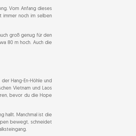
oong. Vom Anfang dieses
egt immer noch im selben
 auch groß genug für den
twa 80 m hoch. Auch die
s der Hang-En-Höhle und
schen Vietnam und Laos
eren, bevor du die Hope
g hallt. Manchmal ist die
ampen bewegt, schneidet
alksteingang.