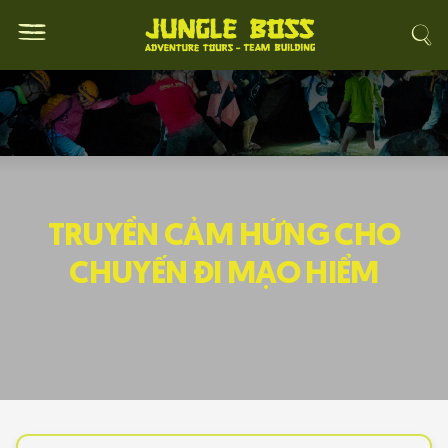
TRUYỀN CẢM HỨNG CHO
CHUYẾN ĐI MẠO HIỂM