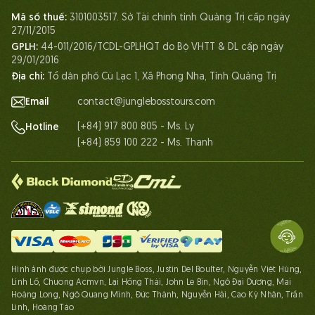
Mã số thuế:
3101003517. Sở Tài chính tỉnh Quảng Trị cấp ngày
Cuộc sống tại Jungle Boss
27/11/2015
GPLH:
44-011/2016/TCDL-GPLHQT do Bộ VHTT & DL cấp ngày
Chứng chỉ
29/01/2016
Đối tác
Địa chỉ:
Tổ dân phố Cù Lạc 1, Xã Phong Nha, Tỉnh Quảng Trị
Liên hệ
Email
contact@junglebosstours.com
(+84) 917 800 805 - Ms. Ly
Hotline
(+84) 859 100 222 - Ms. Thanh
Hình ảnh được chụp bởi Jungle Boss, Justin Del Boulter, Nguyễn Việt Hùng,
Linh Lố, Chuong Acmvn, Lại Hồng Thái, John Le Bin, Ngô Đại Dương, Mai
Hoàng Long, Ngô Quang Minh, Đức Thành, Nguyễn Hải, Cao Kỳ Nhân, Trần
Linh, Hoàng Táo