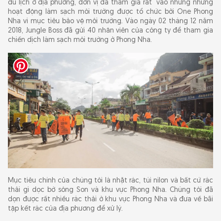
du lịch ở địa phương, đơn vị đã tham gia rất vào những những
hoạt động làm sạch môi trường được tổ chức bởi One Phong
Nha vì mục tiêu bảo vệ môi trường. Vào ngày 02 tháng 12 năm
2018, Jungle Boss đã gửi 40 nhân viên của công ty để tham gia
chiến dịch làm sạch môi trường ở Phong Nha.
Mục tiêu chính của chúng tôi là nhặt rác, túi nilon và bất cứ rác
thải gì dọc bờ sông Son và khu vực Phong Nha. Chúng tôi đã
dọn được rất nhiều rác thải ở khu vực Phong Nha và đưa về bãi
tập kết rác của địa phương để xử lý.