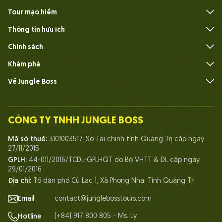
Tour mạo hiểm
Thông tin hữu ích
Câu hỏi thường gặp
Chính sách
Khám phá
Về Jungle Boss
Giới thiệu
Đội ngũ
CÔNG TY TNHH JUNGLE BOSS
Con người Jungle Boss
Mã số thuế:
3101003517. Sở Tài chính tỉnh Quảng Trị cấp ngày
Cuộc sống tại Jungle Boss
27/11/2015
GPLH:
44-011/2016/TCDL-GPLHQT do Bộ VHTT & DL cấp ngày
Chứng chỉ
29/01/2016
Đối tác
Địa chỉ:
Tổ dân phố Cù Lạc 1, Xã Phong Nha, Tỉnh Quảng Trị
Liên hệ
Email
contact@junglebosstours.com
(+84) 917 800 805 - Ms. Ly
Hotline