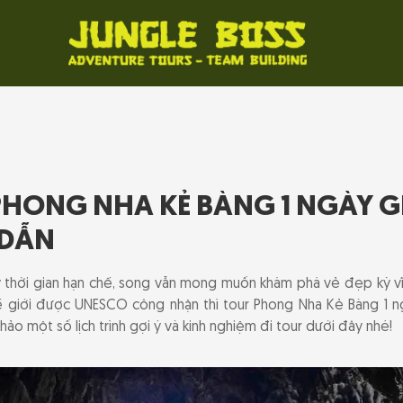
HONG NHA KẺ BÀNG 1 NGÀY GIÁ
 DẪN
ỹ thời gian hạn chế, song vẫn mong muốn khám phá vẻ đẹp kỳ v
ế giới được UNESCO công nhận thì tour Phong Nha Kẻ Bàng 1 ng
ảo một số lịch trình gợi ý và kinh nghiệm đi tour dưới đây nhé!