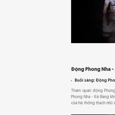
Động Phong Nha -
Buổi sáng: Động Ph
Tham quan động Phong N
Phong Nha - Kẻ Bàng khi 
của hệ thống thạch nhũ 