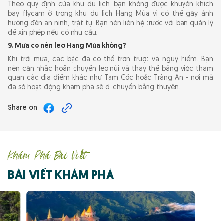
Theo quy định của khu du lịch, bạn không được khuyến khích
bay flycam ở trong khu du lịch Hang Múa vì có thể gây ảnh
hưởng đến an ninh, trật tự. Bạn nên liên hệ trước với ban quản lý
để xin phép nếu có nhu cầu.
9. Mưa có nên leo Hang Múa không?
Khi trời mưa, các bậc đá có thể trơn trượt và nguy hiểm. Bạn
nên cân nhắc hoãn chuyến leo núi và thay thế bằng việc tham
quan các địa điểm khác như Tam Cốc hoặc Tràng An - nơi mà
đa số hoạt động khám phá sẽ di chuyển bằng thuyền.
Share on
Khám Phá Bài Viết
BÀI VIẾT KHÁM PHÁ