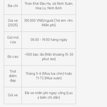
Thôn Khê Đầu Hạ, xã Ninh Xuân,
Địa chỉ
Hoa Lư, Ninh Bình
Kinh nghiệm du lịch Hang Múa Ninh Bình
Giá vé
100.000 VNĐ/người (Trẻ em <1m:
Gợi ý các điểm tham quan gần Hang Múa - Ninh
(2025)
Miễn phí)
Bình
Giờ mở
06:00 - 19:00 hàng ngày
cửa
Câu hỏi thường gặp (FAQ)
~500 bậc đá (Mất khoảng 15-30
Độ cao
phút leo)
Thời
Tháng 5-6 (Mùa lúa chín) hoặc
điểm
T1-T3 (Mùa xuân)
đẹp
Bãi xe miễn phí ngay cổng (Lưu
Gửi xe
ý biển chỉ dẫn)