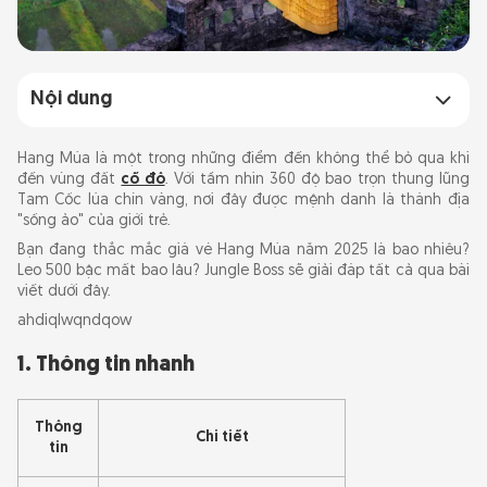
Nội dung
1. Thông tin nhanh
Hang Múa là một trong những điểm đến không thể bỏ qua khi
đến vùng đất
cố đô
. Với tầm nhìn 360 độ bao trọn thung lũng
Tam Cốc lúa chín vàng, nơi đây được mệnh danh là thánh địa
Hang Múa ở đâu? Tại sao lại gọi là Hang Múa?
"sống ảo" của giới trẻ.
Bạn đang thắc mắc giá vé Hang Múa năm 2025 là bao nhiêu?
Giá vé Hang Múa và giờ mở cửa
Leo 500 bậc mất bao lâu? Jungle Boss sẽ giải đáp tất cả qua bài
viết dưới đây.
Kinh nghiệm leo 500 bậc thang Hang Múa
ahdiqlwqndqow
1. Thông tin nhanh
Nên đi Hang Múa Ninh Bình lúc nào?
Đường đi Hang Múa Ninh Bình
Thông
Chi tiết
tin
Đến Hang Múa ở đâu?