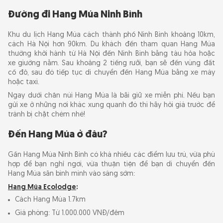
Đường đi Hang Múa Ninh Bình
Khu du lịch Hang Múa cách thành phố Ninh Bình khoảng 10km,
cách Hà Nội hơn 90km. Du khách đến tham quan Hang Múa
thường khởi hành từ Hà Nội đến Ninh Bình bằng tàu hỏa hoặc
xe giường nằm. Sau khoảng 2 tiếng rưỡi, bạn sẽ đến vùng đất
cố đô, sau đó tiếp tục di chuyển đến Hang Múa bằng xe máy
hoặc taxi.
Ngay dưới chân núi Hang Múa là bãi giữ xe miễn phí. Nếu bạn
gửi xe ở những nơi khác xung quanh đó thì hãy hỏi giá trước để
tránh bị chặt chém nhé!
Đến Hang Múa ở đâu?
Gần Hang Múa Ninh Bình có khá nhiều các điểm lưu trú, vừa phù
hợp để bạn nghỉ ngơi, vừa thuận tiện để bạn di chuyển đến
Hang Múa săn bình minh vào sáng sớm:
Hang Múa Ecolodge
:
Cách Hang Múa 1.7km
Giá phòng: Từ 1.000.000 VNĐ/đêm