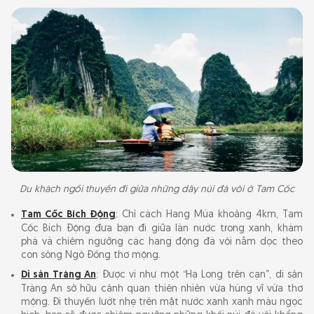
Du khách ngồi thuyền đi giữa những dãy núi đá vôi ở Tam Cốc
Tam Cốc Bích Động
: Chỉ cách Hang Múa khoảng 4km, Tam
Cốc Bích Động đưa bạn đi giữa làn nước trong xanh, khám
phá và chiêm ngưỡng các hang động đá vôi nằm dọc theo
con sông Ngô Đồng thơ mộng.
Di sản Tràng An
: Được ví như một “Hạ Long trên cạn”, di sản
Tràng An sở hữu cảnh quan thiên nhiên vừa hùng vĩ vừa thơ
mộng. Đi thuyền lướt nhẹ trên mặt nước xanh xanh màu ngọc