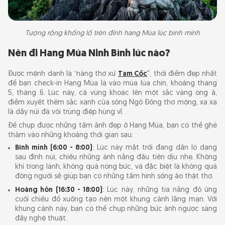
Tượng rồng khổng lồ trên đỉnh hang Múa lúc bình minh
Nên đi Hang Múa Ninh Bình lúc nào?
Được mệnh danh là “nàng thơ xứ
Tam Cốc
", thời điểm đẹp nhất
để bạn check-in Hang Múa là vào mùa lúa chín, khoảng tháng
5, tháng 6. Lúc này, cả vùng khoác lên một sắc vàng óng ả,
điểm xuyết thêm sắc xanh của sông Ngô Đồng thơ mộng, xa xa
là dãy núi đá vôi trùng điệp hùng vĩ.
Để chụp được những tấm ảnh đẹp ở Hang Múa, bạn có thể ghé
thăm vào những khoảng thời gian sau:
Bình minh (6:00 - 8:00)
: Lúc này mặt trời đang dần ló dạng
sau đỉnh núi, chiếu những ánh nắng đầu tiên dịu nhẹ. Không
khí trong lành, không quá nóng bức, và đặc biệt là không quá
đông người sẽ giúp bạn có những tấm hình sống ảo thật thơ.
Hoàng hôn (16:30 - 18:00)
: Lúc này, những tia nắng đỏ ửng
cuối chiều đổ xuống tạo nên một khung cảnh lãng mạn. Với
khung cảnh này, bạn có thể chụp những bức ảnh ngược sáng
đầy nghệ thuật.