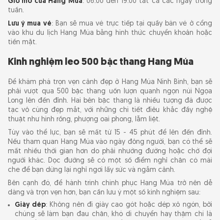
Giờ mở cửa Hang Múa
: 06:00 đến 19:00 tất cả các ngày trong
tuần.
Lưu ý mua vé
: Bạn sẽ mua vé trực tiếp tại quầy bán vé ở cổng
vào khu du lịch Hang Múa bằng hình thức chuyển khoản hoặc
tiền mặt.
Kinh nghiệm leo 500 bậc thang Hang Múa
Để khám phá trọn vẹn cảnh đẹp ở Hang Múa Ninh Bình, bạn sẽ
phải vượt qua 500 bậc thang uốn lượn quanh ngọn núi Ngọa
Long lên đến đỉnh. Hai bên bậc thang là nhiều tượng đá được
tạc vô cùng đẹp mắt, với những chi tiết điêu khắc đầy nghệ
thuật như hình rồng, phượng oai phong, lẫm liệt.
Tùy vào thể lực, bạn sẽ mất từ 15 - 45 phút để lên đến đỉnh.
Nếu tham quan Hang Múa vào ngày đông người, bạn có thể sẽ
mất nhiều thời gian hơn do phải nhường đường hoặc chờ đợi
người khác. Dọc đường sẽ có một số điểm nghỉ chân có mái
che để bạn dừng lại nghỉ ngơi lấy sức và ngắm cảnh.
Bên cạnh đó, để hành trình chinh phục Hang Múa trở nên dễ
dàng và trọn vẹn hơn, bạn cần lưu ý một số kinh nghiệm sau:
Giày dép
: Không nên đi giày cao gót hoặc dép xỏ ngón, bởi
chúng sẽ làm bạn đau chân, khó di chuyển hay thậm chí là