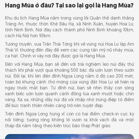
Hang Múa ở đâu? Tại sao lại gọi là Hang Múa?
Khu du lịch Hang Múa nằm trong vùng lõi Quần thể danh thắng
Tràng An, thuộc thôn Khê Đầu Hạ, xã Ninh Xuân, huyện Hoa Lư,
tỉnh Ninh Bình. Nơi đây cách thành phố Ninh Bình khoảng 10km,
cách Hà Nội hơn 90km.
Tương truyền, vua Trần Thái Tông khi về vùng núi Hoa Lư lập Am
Thái Vi thường đến đây để xem các cung tần mỹ nữ nhảy múa,
ca hát. Chính vì vậy nơi đây được gọi là Hang Múa.
Đến với Hang Múa, bạn sẽ đến với trải nghiệm leo núi đầy thử
thách khi phải vượt qua khoảng 500 bậc đá uốn lượn theo sườn
núi. Đổi lại, khi lên đến đỉnh Ngọa Long nằm ở độ cao 200 mét,
toàn bộ khung cảnh thơ mộng của vùng đất Hoa Lư sẽ hiện ra
ngay trước mắt bạn. Từ đỉnh núi, bạn sẽ nhìn thấy con sông
xanh biếc uốn lượn quanh cánh đồng lúa xanh mướt hoặc chín
vàng. Xa xa, những dãy núi đá vôi nhấp nhô trùng điệp tô điểm
để bức tranh thiên nhiên càng trở nên tuyệt đẹp.
Trên đỉnh Ngọa Long hùng vĩ còn có hai điểm check-in cực kỳ
nổi tiếng: tượng rồng khổng lồ vươn ra khỏi vách đá và một
tháp đá năm tầng theo kiến trúc bảo tháp Phật giáo.