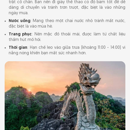
trật cổ chân. Bạn nên đi giày thể thao có độ bám tốt để dễ
dàng di chuyển và tránh trơn trượt, đặc biệt là vào những
ngày mưa.
Nước uống
: Mang theo một chai nước nhỏ tránh mất nước,
đặc biệt là vào mùa hè.
Trang phục
: Nên mặc đồ thoải mái, được làm từ chất liệu
thấm hút mồ hôi.
Thời gian
: Hạn chế leo vào giữa trưa (khoảng 11:00 - 14:00) vì
nắng nóng khiến bạn mất sức nhanh hơn.