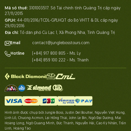
Con người Jungle Boss
Mã số thuế:
3101003517. Sở Tài chính tỉnh Quảng Trị cấp ngày
Cuộc sống tại Jungle Boss
27/11/2015
GPLH:
44-011/2016/TCDL-GPLHQT do Bộ VHTT & DL cấp ngày
Chứng chỉ
29/01/2016
Đối tác
Địa chỉ:
Tổ dân phố Cù Lạc 1, Xã Phong Nha, Tỉnh Quảng Trị
Liên hệ
Email
contact@junglebosstours.com
(+84) 917 800 805 - Ms. Ly
Hotline
(+84) 859 100 222 - Ms. Thanh
Hình ảnh được chụp bởi Jungle Boss, Justin Del Boulter, Nguyễn Việt Hùng,
Linh Lố, Chuong Acmvn, Lại Hồng Thái, John Le Bin, Ngô Đại Dương, Mai
Hoàng Long, Ngô Quang Minh, Đức Thành, Nguyễn Hải, Cao Kỳ Nhân, Trần
Linh, Hoàng Táo