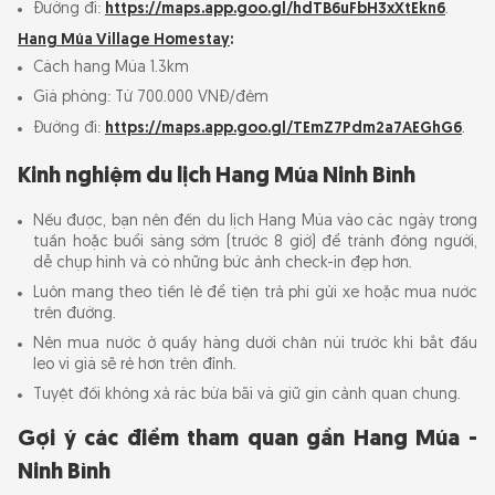
Đường đi:
https://maps.app.goo.gl/hdTB6uFbH3xXtEkn6
.
Hang Múa Village Homestay
:
Cách hang Múa 1.3km
Giá phòng: Từ 700.000 VNĐ/đêm
Đường đi:
https://maps.app.goo.gl/TEmZ7Pdm2a7AEGhG6
.
Kinh nghiệm du lịch Hang Múa Ninh Bình
Nếu được, bạn nên đến du lịch Hang Múa vào các ngày trong
tuần hoặc buổi sáng sớm (trước 8 giờ) để tránh đông người,
dễ chụp hình và có những bức ảnh check-in đẹp hơn.
Luôn mang theo tiền lẻ để tiện trả phí gửi xe hoặc mua nước
trên đường.
Nên mua nước ở quầy hàng dưới chân núi trước khi bắt đầu
leo vì giá sẽ rẻ hơn trên đỉnh.
Tuyệt đối không xả rác bừa bãi và giữ gìn cảnh quan chung.
Gợi ý các điểm tham quan gần Hang Múa -
Ninh Bình