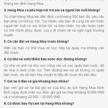
thang lên đỉnh Hang Múa.
4. Hang Múa có phù hợp với trẻ em và người lớn tuổi không?
Từ chân Hang Múa lên đến đỉnh có khoảng 500 bậc đá, yêu cầu
bạn phải có thể lực tốt. Tuy nhiên, nếu bạn đi cùng trẻ em hoặc
người lớn tuổi có sức khỏe tốt và kiên nhẫn, họ vẫn hoàn toàn
có thể chinh phục được. Lưu ý đi chậm rãi và nghỉ ngơi thường
xuyên.
5. Có cần đặt vé Hang Múa trước không?
Hiện tại, bạn có thể mua vé trực tiếp tại quầy mà không cần
đặt trước.
6. Có nhà vệ sinh/điểm bán nước dọc đường không?
Có nhà vệ sinh tại khu vực cổng vào và các quầy bán nước, đồ
ăn nhẹ ở dưới chân núi. Trên đường leo núi sẽ không có quầy
bán nước, do đó bạn hãy chuẩn bị đầy đủ trước khi bắt đầu.
7. Gửi xe ở đâu và giá khoảng bao nhiêu?
Bạn nên gửi xe tại bãi gửi xe của khu du lịch Hang Múa Ninh
Bình ngay dưới chân núi. Mức giá gửi xe máy khoảng 10.000 VNĐ
và ô tô khoảng 20.000 - 30.000 VNĐ.
8. Có được bay flycam tại Hang Múa không?