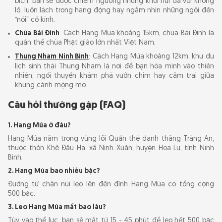
bích, bạn sẽ được chiêm ngưỡng những khối núi đá vôi khổng
lồ, luồn lách trong hang động hay ngắm nhìn những ngôi đền
“nổi” cổ kính.
Chùa Bái Đính
: Cách Hang Múa khoảng 15km, chùa Bái Đính là
quần thể chùa Phật giáo lớn nhất Việt Nam.
Thung Nham Ninh Bình
: Cách Hang Múa khoảng 12km, khu du
lịch sinh thái Thung Nham là nơi để bạn hòa mình vào thiên
nhiên, ngồi thuyền khám phá vườn chim hay cắm trại giữa
khung cảnh mộng mơ.
Câu hỏi thường gặp (FAQ)
1. Hang Múa ở đâu?
Hang Múa nằm trong vùng lõi Quần thể danh thắng Tràng An,
thuộc thôn Khê Đầu Hạ, xã Ninh Xuân, huyện Hoa Lư, tỉnh Ninh
Bình.
2. Hang Múa bao nhiêu bậc?
Đường từ chân núi leo lên đến đỉnh Hang Múa có tổng cộng
500 bậc.
3. Leo Hang Múa mất bao lâu?
Tùy vào thể lực, bạn sẽ mất từ 15 - 45 phút để leo hết 500 bậc