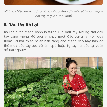
Những chiếc nem nướng nóng nổi, chấm với nước sốt thơm ngon
hết sảy (nguồn: sưu tầm)
8. Dâu tây Đà Lạt
Đà Lạt được mệnh danh là xứ sở của dâu tây. Những trái dâu
tây căng mọng, đỏ tươi, vị chua ngọt đặc trưng là món quà
tuyệt vời mà thiên nhiên ban tặng cho thành phố này. Bạn có
thể mua dâu tây tươi về làm quà hoặc tự tay hái dâu tại vườn
để trải nghiệm.