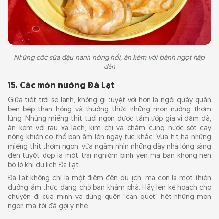
Những cốc sữa đậu nành nóng hổi, ăn kèm với bánh ngọt hấp
dẫn
15. Các món nướng Đà Lạt
Giữa tiết trời se lạnh, không gì tuyệt vời hơn là ngồi quây quần
bên bếp than hồng và thưởng thức những món nướng thơm
lừng. Những miếng thịt tươi ngon được tẩm ướp gia vị đậm đà,
ăn kèm với rau xà lách, kim chi và chấm cùng nước sốt cay
nồng khiến cơ thể bạn ấm lên ngay tức khắc. Vừa hít hà những
miếng thịt thơm ngon, vừa ngắm nhìn những dãy nhà lồng sáng
đèn tuyệt đẹp là một trải nghiệm bình yên mà bạn không nên
bỏ lỡ khi du lịch Đà Lạt.
Đà Lạt không chỉ là một điểm đến du lịch, mà còn là một thiên
đường ẩm thực đang chờ bạn khám phá. Hãy lên kế hoạch cho
chuyến đi của mình và đừng quên "càn quét" hết những món
ngon mà tôi đã gợi ý nhé!