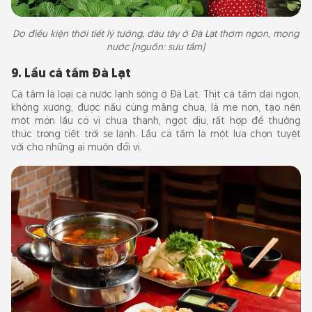
Do điều kiện thời tiết lý tưởng, dâu tây ở Đà Lạt thơm ngon, mọng
nước (nguồn: sưu tầm)
9. Lẩu cá tầm Đà Lạt
Cá tầm là loại cá nước lạnh sống ở Đà Lạt. Thịt cá tầm dai ngon,
không xương, được nấu cùng măng chua, lá me non, tạo nên
một món lẩu có vị chua thanh, ngọt dịu, rất hợp để thưởng
thức trong tiết trời se lạnh. Lẩu cá tầm là một lựa chọn tuyệt
vời cho những ai muốn đổi vị.