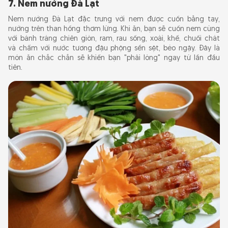
7. Nem nướng Đà Lạt
Nem nướng Đà Lạt đặc trưng với nem được cuốn bằng tay,
nướng trên than hồng thơm lừng. Khi ăn, bạn sẽ cuốn nem cùng
với bánh tráng chiên giòn, ram, rau sống, xoài, khế, chuối chát
và chấm với nước tương đậu phộng sền sệt, béo ngậy. Đây là
món ăn chắc chắn sẽ khiến bạn "phải lòng" ngay từ lần đầu
tiên.