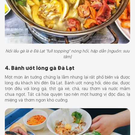
Nồi lẩu gà lá é Đà Lạt "full topping" nóng hổi, hấp dẫn (nguồn: sưu
tầm)
4. Bánh ướt lòng gà Đà Lạt
Một món ăn tưởng chừng lạ lẫm nhưng lại rất phổ biến và được
lòng du khách khi đến Đà Lạt. Bánh ướt nóng hổi, dẻo dai, được
trộn đều với lòng gà, thịt gà xé, chả, rau thơm và nước mắm
chua ngọt. Tất cả hòa quyện tạo nên một hương vị độc đáo, lạ
miệng và thơm ngon khó cưỡng.