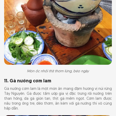
Món ốc nhồi thịt thơm lừng, béo ngậy
11. Gà nướng cơm lam
Gà nướng cơm lam là một món ăn mang đậm hương vị núi rừng
Tây Nguyên. Gà được tẩm ướp gia vị đặc trưng rồi nướng trên
than hồng, da gà giòn tan, thịt gà mềm ngọt. Cơm lam được
nấu trong ống tre, dẻo thơm, ăn kèm với gà nướng thì vô cùng
hấp dẫn.