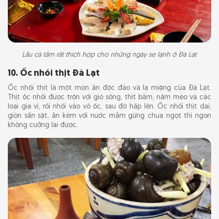
Lẩu cá tầm rất thích hợp cho những ngày se lạnh ở Đà Lạt
10. Ốc nhồi thịt Đà Lạt
Ốc nhồi thịt là một món ăn độc đáo và lạ miệng của Đà Lạt.
Thịt ốc nhồi được trộn với giò sống, thịt băm, nấm mèo và các
loại gia vị, rồi nhồi vào vỏ ốc, sau đó hấp lên. Ốc nhồi thịt dai,
giòn sần sật, ăn kèm với nước mắm gừng chua ngọt thì ngon
không cưỡng lại được.