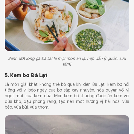
Bánh ướt lòng gà Đà Lạt là một món ăn lạ, hấp dẫn (nguồn: sưu
tầm)
5. Kem bơ Đà Lạt
Là món giải khát không thể bỏ qua khi đến Đà Lạt, kem bơ nổi
tiếng với vị béo ngậy của bơ sáp xay nhuyễn, hòa quyện với vị
ngọt mát của kem dừa. Món kem bơ thường được ăn kèm với
dừa khô, đậu phộng rang, tạo nên một hương vị hài hòa, vừa
béo, vừa bùi, vừa thơm.