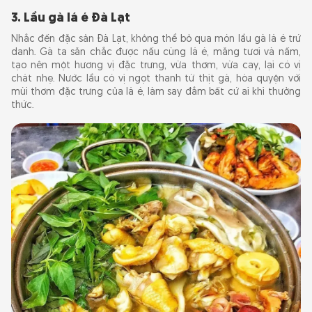
3. Lẩu gà lá é Đà Lạt
Nhắc đến đặc sản Đà Lạt, không thể bỏ qua món lẩu gà lá é trứ
danh. Gà ta săn chắc được nấu cùng lá é, măng tươi và nấm,
tạo nên một hương vị đặc trưng, vừa thơm, vừa cay, lại có vị
chát nhẹ. Nước lẩu có vị ngọt thanh từ thịt gà, hòa quyện với
mùi thơm đặc trưng của lá é, làm say đắm bất cứ ai khi thưởng
thức.