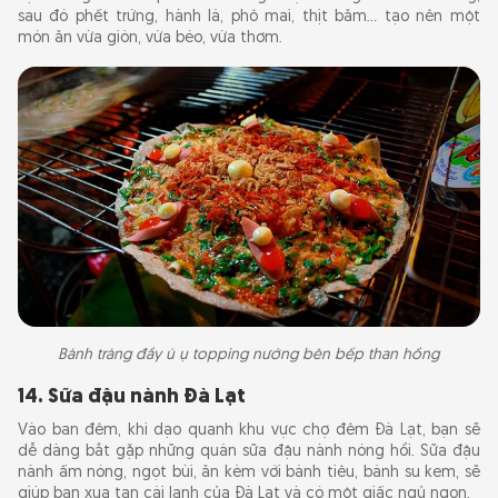
sau đó phết trứng, hành lá, phô mai, thịt băm... tạo nên một
món ăn vừa giòn, vừa béo, vừa thơm.
Bánh tráng đầy ú ụ topping nướng bên bếp than hồng
14. Sữa đậu nành Đà Lạt
Vào ban đêm, khi dạo quanh khu vực chợ đêm Đà Lạt, bạn sẽ
dễ dàng bắt gặp những quán sữa đậu nành nóng hổi. Sữa đậu
nành ấm nóng, ngọt bùi, ăn kèm với bánh tiêu, bánh su kem, sẽ
giúp bạn xua tan cái lạnh của Đà Lạt và có một giấc ngủ ngon.