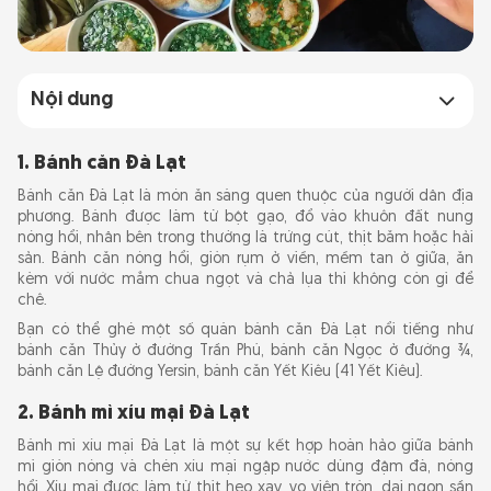
Nội dung
1. Bánh căn Đà Lạt
1. Bánh căn Đà Lạt
Bánh căn Đà Lạt là món ăn sáng quen thuộc của người dân địa
2. Bánh mì xíu mại Đà Lạt
phương. Bánh được làm từ bột gạo, đổ vào khuôn đất nung
nóng hổi, nhân bên trong thường là trứng cút, thịt băm hoặc hải
sản. Bánh căn nóng hổi, giòn rụm ở viền, mềm tan ở giữa, ăn
3. Lẩu gà lá é Đà Lạt
kèm với nước mắm chua ngọt và chả lụa thì không còn gì để
chê.
4. Bánh ướt lòng gà Đà Lạt
Bạn có thể ghé một số quán bánh căn Đà Lạt nổi tiếng như
bánh căn Thủy ở đường Trần Phú, bánh căn Ngọc ở đường ¾,
bánh căn Lệ đường Yersin, bánh căn Yết Kiêu (41 Yết Kiêu).
5. Kem bơ Đà Lạt
2. Bánh mì xíu mại Đà Lạt
6. Rượu vang Đà Lạt
Bánh mì xíu mại Đà Lạt là một sự kết hợp hoàn hảo giữa bánh
mì giòn nóng và chén xíu mại ngập nước dùng đậm đà, nóng
7. Nem nướng Đà Lạt
hổi. Xíu mại được làm từ thịt heo xay, vo viên tròn, dai ngon sần