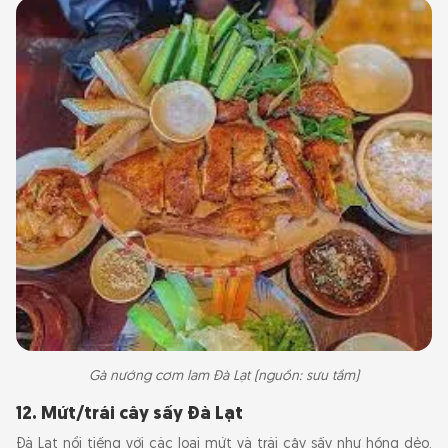
Gà nướng cơm lam Đà Lạt (nguồn: sưu tầm)
12. Mứt/trái cây sấy Đà Lạt
Đà Lạt nổi tiếng với các loại mứt và trái cây sấy như hồng dẻo,