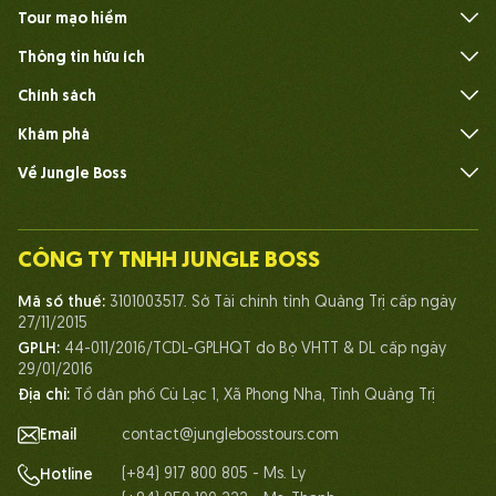
Tour mạo hiểm
Thông tin hữu ích
Câu hỏi thường gặp
Chính sách
Khám phá
Về Jungle Boss
Giới thiệu
Đội ngũ
CÔNG TY TNHH JUNGLE BOSS
Con người Jungle Boss
Mã số thuế:
3101003517. Sở Tài chính tỉnh Quảng Trị cấp ngày
Cuộc sống tại Jungle Boss
27/11/2015
GPLH:
44-011/2016/TCDL-GPLHQT do Bộ VHTT & DL cấp ngày
Chứng chỉ
29/01/2016
Đối tác
Địa chỉ:
Tổ dân phố Cù Lạc 1, Xã Phong Nha, Tỉnh Quảng Trị
Liên hệ
Email
contact@junglebosstours.com
(+84) 917 800 805 - Ms. Ly
Hotline