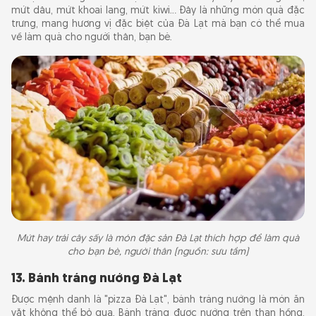
mứt dâu, mứt khoai lang, mứt kiwi... Đây là những món quà đặc
trưng, mang hương vị đặc biệt của Đà Lạt mà bạn có thể mua
về làm quà cho người thân, bạn bè.
Mứt hay trái cây sấy là món đặc sản Đà Lạt thích hợp để làm quà
cho bạn bè, người thân (nguồn: sưu tầm)
13. Bánh tráng nướng Đà Lạt
Được mệnh danh là "pizza Đà Lạt", bánh tráng nướng là món ăn
vặt không thể bỏ qua. Bánh tráng được nướng trên than hồng,