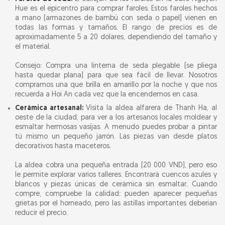
Hue es el epicentro para comprar faroles. Estos faroles hechos
a mano (armazones de bambú con seda o papel) vienen en
todas las formas y tamaños. El rango de precios es de
aproximadamente 5 a 20 dólares, dependiendo del tamaño y
el material.
Consejo: Compra una linterna de seda plegable (se pliega
hasta quedar plana) para que sea fácil de llevar. Nosotros
compramos una que brilla en amarillo por la noche y que nos
recuerda a Hoi An cada vez que la encendemos en casa.
Cerámica artesanal:
Visita la aldea alfarera de Thanh Ha, al
oeste de la ciudad, para ver a los artesanos locales moldear y
esmaltar hermosas vasijas. A menudo puedes probar a pintar
tú mismo un pequeño jarrón. Las piezas van desde platos
decorativos hasta maceteros.
La aldea cobra una pequeña entrada (20 000 VND), pero eso
le permite explorar varios talleres. Encontrará cuencos azules y
blancos y piezas únicas de cerámica sin esmaltar. Cuando
compre, compruebe la calidad: pueden aparecer pequeñas
grietas por el horneado, pero las astillas importantes deberían
reducir el precio.