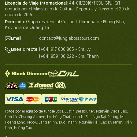
Licencia de Viaje Internacional:
44-011/2016/TCDL-GPLHQT
Asociación
emitida por el Ministerio de Cultura, Deportes y Turismo el 29 de
enero de 2016
Contáctanos
Dirección:
Grupo residencial Cu Lac 1, Comuna de Phong Nha,
Provincia de Quang Tri.
Email
contact@junglebosstours.com
(+84) 917 800 805 - Sra. Ly
Línea directa
(+84) 859 100 222 - Sra. Thanh
Fotos por el equipo de Jungle Boss, Justin Del Boulter, Nguyễn Việt Hùng,
Linh Lố, Chuong Acmvn, Lại Hồng Thái, John Le Bin, Ngô Đại Dương, Mai
Hoàng Long, Ngô Quang Minh, Đức Thành, Nguyễn Hải, Cao Kỳ Nhân, Trần
Linh, Hoàng Táo