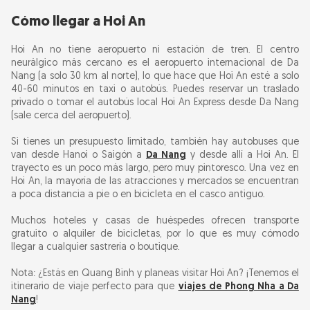
Cómo llegar a Hoi An
Hoi An no tiene aeropuerto ni estación de tren. El centro
neurálgico más cercano es el aeropuerto internacional de Da
Nang (a solo 30 km al norte), lo que hace que Hoi An esté a solo
40-60 minutos en taxi o autobús. Puedes reservar un traslado
privado o tomar el autobús local Hoi An Express desde Da Nang
(sale cerca del aeropuerto).
Si tienes un presupuesto limitado, también hay autobuses que
van desde Hanoi o Saigón a
Da Nang
y desde allí a Hoi An. El
trayecto es un poco más largo, pero muy pintoresco. Una vez en
Hoi An, la mayoría de las atracciones y mercados se encuentran
a poca distancia a pie o en bicicleta en el casco antiguo.
Muchos hoteles y casas de huéspedes ofrecen transporte
gratuito o alquiler de bicicletas, por lo que es muy cómodo
llegar a cualquier sastrería o boutique.
Nota: ¿Estás en Quang Binh y planeas visitar Hoi An? ¡Tenemos el
itinerario de viaje perfecto para que
viajes de Phong Nha a Da
Nang
!