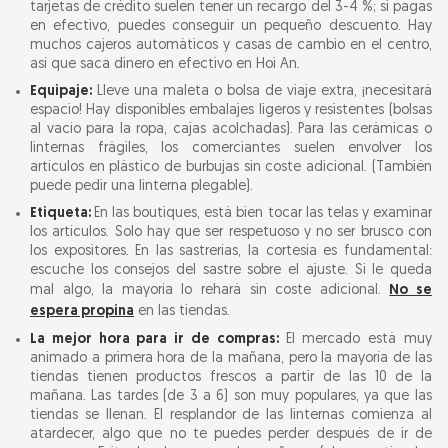
tarjetas de crédito suelen tener un recargo del 3-4 %; si pagas
en efectivo, puedes conseguir un pequeño descuento. Hay
muchos cajeros automáticos y casas de cambio en el centro,
así que saca dinero en efectivo en Hoi An.
Equipaje:
Lleve una maleta o bolsa de viaje extra, ¡necesitará
espacio! Hay disponibles embalajes ligeros y resistentes (bolsas
al vacío para la ropa, cajas acolchadas). Para las cerámicas o
linternas frágiles, los comerciantes suelen envolver los
artículos en plástico de burbujas sin coste adicional. (También
puede pedir una linterna plegable).
Etiqueta:
En las boutiques, está bien tocar las telas y examinar
los artículos. Solo hay que ser respetuoso y no ser brusco con
los expositores. En las sastrerías, la cortesía es fundamental:
escuche los consejos del sastre sobre el ajuste. Si le queda
mal algo, la mayoría lo rehará sin coste adicional.
No se
espera propina
en las tiendas.
La mejor hora para ir de compras:
El mercado está muy
animado a primera hora de la mañana, pero la mayoría de las
tiendas tienen productos frescos a partir de las 10 de la
mañana. Las tardes (de 3 a 6) son muy populares, ya que las
tiendas se llenan. El resplandor de las linternas comienza al
atardecer, algo que no te puedes perder después de ir de