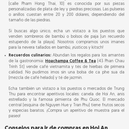
(calle Pham Hong Thai, 10) es conocida por sus piezas
personalizadas de plata de ley y piedras preciosas. Las pulseras
o anillos cuestan entre 20 y 200 dólares, dependiendo del
tamaño de las piedras.
Si buscas algo único, echa un vistazo a los puestos que
venden sombreros de bambú o bolsos de paja (un recuerdo
estupendo de la playa). Nosotros compramos unos imanes
para la nevera tallados en bambú, ¡rústicos y kitsch!
Recuerdos culinarios:
Abundan los regalos para los amantes
de la gastronomía:
Hoachampa Coffee & Tea
(43 Phan Chau
Trinh St) vende café vietnamita y tés de hierbas de primera
calidad. No pudimos irnos sin una bolsa de ca phe sua da
(mezcla de café helado) y té de jazmín.
Echa también un vistazo a los puestos o mercados de Trung
Thu para encontrar aperitivos locales: canela de Hoi An, anís
estrellado y la famosa pimienta de Phu Quoc. El mercado
central (esquina de Nguyen Hue y Tran Phu) tiene frutos secos
y especias baratos. ¡Compra un aperitivo de muestra para el
paseo!
Consejos para ir de compras en Hoi An