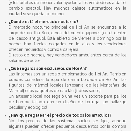
(y los billetes de menor valor ayudan a los vendedores a dar el
cambio exacto). Hay muchos cajeros automáticos en la
ciudad si se queda sin dinero.
¿Dónde está el mercado nocturno?
El mercado nocturno principal de Hoi An se encuentra a lo
largo del río Thu Bon, cerca del puente japonés (en el centro
del casco antiguo). Está abierto de viernes a domingo por la
noche. Hay faroles colgados en lo alto y los vendedores
ofrecen recuerdos y comida callejera.
El resto de noches, hay vendedores ambulantes cerca de los
salones de actos.
¿Qué regalos son exclusivos de Hoi An?
Las linternas son un regalo emblemático de Hoi An. También
puedes considerar la ropa de cama bordada de Hoi An, las
figuritas de mármol locales (artesanía de las Montañas de
Mármol) o los paquetes de cao lầu (fideos secos).
Un artesano local nos regaló una vez un soporte para palillos
de bambú tallado con un diseño de tortuga, ¡un hallazgo
peculiar y ecológico!
¿Hay que regatear el precio de todos los artículos?
No. Los precios de las sastrerías suelen ser fijos, aunque
algunas pueden ofrecer pequeños descuentos por la compra