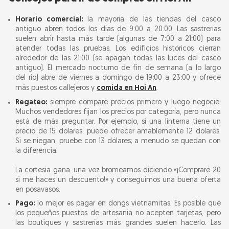
Horario comercial:
la mayoría de las tiendas del casco
antiguo abren todos los días de 9:00 a 20:00. Las sastrerías
suelen abrir hasta más tarde (algunas de 7:00 a 21:00) para
atender todas las pruebas. Los edificios históricos cierran
alrededor de las 21:00 (se apagan todas las luces del casco
antiguo). El mercado nocturno de fin de semana (a lo largo
del río) abre de viernes a domingo de 19:00 a 23:00 y ofrece
más puestos callejeros y
comida en Hoi An
.
Regateo:
siempre compare precios primero y luego negocie.
Muchos vendedores fijan los precios por categoría, pero nunca
está de más preguntar. Por ejemplo, si una linterna tiene un
precio de 15 dólares, puede ofrecer amablemente 12 dólares.
Si se niegan, pruebe con 13 dólares; a menudo se quedan con
la diferencia.
La cortesía gana: una vez bromeamos diciendo «¡Compraré 20
si me haces un descuento!» y conseguimos una buena oferta
en posavasos.
Pago:
lo mejor es pagar en dongs vietnamitas. Es posible que
los pequeños puestos de artesanía no acepten tarjetas, pero
las boutiques y sastrerías más grandes suelen hacerlo. Las