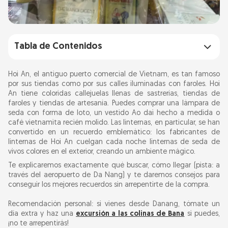
Tabla de Contenidos
Cómo llegar a Hoi An
Hoi An, el antiguo puerto comercial de Vietnam, es tan famoso
por sus tiendas como por sus calles iluminadas con faroles. Hoi
An tiene coloridas callejuelas llenas de sastrerías, tiendas de
¿Qué souvenirs comprar en Hoi An?
faroles y tiendas de artesanía. Puedes comprar una lámpara de
seda con forma de loto, un vestido Ao dai hecho a medida o
Consejos para ir de compras en Hoi An
café vietnamita recién molido. Las linternas, en particular, se han
convertido en un recuerdo emblemático: los fabricantes de
linternas de Hoi An cuelgan cada noche linternas de seda de
Preguntas frecuentes
vivos colores en el exterior, creando un ambiente mágico.
Te explicaremos exactamente qué buscar, cómo llegar (pista: a
través del aeropuerto de Da Nang) y te daremos consejos para
conseguir los mejores recuerdos sin arrepentirte de la compra.
Recomendación personal: si vienes desde Danang, tómate un
día extra y haz una
excursión a las colinas de Bana
si puedes,
¡no te arrepentirás!