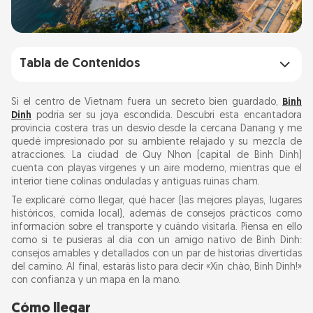
Tabla de Contenidos
Cómo llegar
Si el centro de Vietnam fuera un secreto bien guardado,
Binh
Dinh
podría ser su joya escondida. Descubrí esta encantadora
provincia costera tras un desvío desde la cercana Danang y me
Lo más destacado y joyas ocultas
quedé impresionado por su ambiente relajado y su mezcla de
atracciones. La ciudad de Quy Nhon (capital de Binh Dinh)
cuenta con playas vírgenes y un aire moderno, mientras que el
interior tiene colinas onduladas y antiguas ruinas cham.
Información práctica (horarios, tarifas, mejor
Te explicaré cómo llegar, qué hacer (las mejores playas, lugares
época)
históricos, comida local), además de consejos prácticos como
información sobre el transporte y cuándo visitarla. Piensa en ello
Itinerario de viaje (de 2 a 4 días)
como si te pusieras al día con un amigo nativo de Binh Dinh:
consejos amables y detallados con un par de historias divertidas
del camino. Al final, estarás listo para decir «Xin chào, Binh Dinh!»
con confianza y un mapa en la mano.
Preguntas frecuentes
Cómo llegar