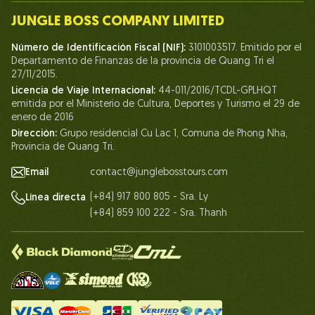
Nuestro equipo
JUNGLE BOSS COMPANY LIMITED
Humano del Jefe de la Jungla
Número de Identificación Fiscal (NIF):
3101003517. Emitido por el
Vida en Jungle Boss
Departamento de Finanzas de la provincia de Quang Tri el
27/11/2015.
Nuestros certificados
Licencia de Viaje Internacional:
44-011/2016/TCDL-GPLHQT
Asociación
emitida por el Ministerio de Cultura, Deportes y Turismo el 29 de
enero de 2016
Contáctanos
Dirección:
Grupo residencial Cu Lac 1, Comuna de Phong Nha,
Provincia de Quang Tri.
Email
contact@junglebosstours.com
(+84) 917 800 805 - Sra. Ly
Línea directa
(+84) 859 100 222 - Sra. Thanh