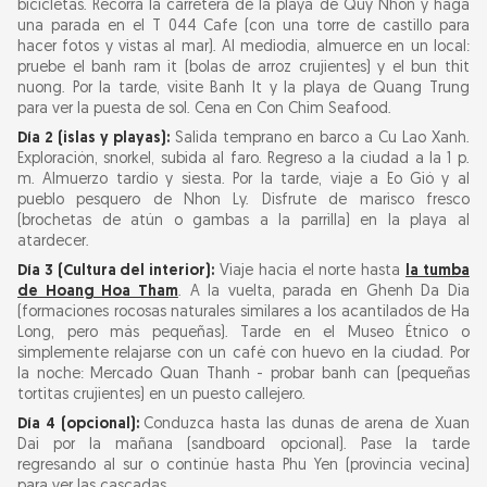
bicicletas. Recorra la carretera de la playa de Quy Nhon y haga
una parada en el T 044 Cafe (con una torre de castillo para
hacer fotos y vistas al mar). Al mediodía, almuerce en un local:
pruebe el banh ram it (bolas de arroz crujientes) y el bun thit
nuong. Por la tarde, visite Banh It y la playa de Quang Trung
para ver la puesta de sol. Cena en Con Chim Seafood.
Día 2 (islas y playas):
Salida temprano en barco a Cu Lao Xanh.
Exploración, snorkel, subida al faro. Regreso a la ciudad a la 1 p.
m. Almuerzo tardío y siesta. Por la tarde, viaje a Eo Gió y al
pueblo pesquero de Nhon Ly. Disfrute de marisco fresco
(brochetas de atún o gambas a la parrilla) en la playa al
atardecer.
Día 3 (Cultura del interior):
Viaje hacia el norte hasta
la tumba
de Hoang Hoa Tham
. A la vuelta, parada en Ghenh Da Dia
(formaciones rocosas naturales similares a los acantilados de Ha
Long, pero más pequeñas). Tarde en el Museo Étnico o
simplemente relajarse con un café con huevo en la ciudad. Por
la noche: Mercado Quan Thanh - probar banh can (pequeñas
tortitas crujientes) en un puesto callejero.
Día 4 (opcional):
Conduzca hasta las dunas de arena de Xuan
Dai por la mañana (sandboard opcional). Pase la tarde
regresando al sur o continúe hasta Phu Yen (provincia vecina)
para ver las cascadas.