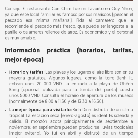
Consejo: El restaurante Con Chim fue mi favorito en Quy Nhon,
ya que este local familiar es famoso por sus mariscos (¡pescan el
pescado esa misma mañana!). Pida al camarero que le
recomiende el pescado más fresco, que puede ser langosta a la
parrilla o calamares rellenos de arroz. Es económico y el personal
es muy amable.
Información práctica (horarios, tarifas,
mejor época)
Horario y tarifas:
Las playas y los lugares al aire libre son en su
mayoría gratuitos. Algunos lugares, como la torre Banh It,
cobran unos 20 000 VND. La entrada a la playa de Ghềnh
Ráng (opcional, utilizada para la tumba del poeta) cuesta
unos 5000 VND. Consulta el horario de apertura de los museos
(normalmente de 8:00 a 11:30 y de 13:30 a 16:30).
La mejor época para visitarlo:
Binh Dinh disfruta de un clima
tropical. La estación seca (enero-agosto) es ideal. Es soleada y
cálida. El monzón azota principalmente de septiembre a
noviembre; en septiembre pueden producirse lluvias tropicales
(mejor evitarlo). Yo fui en abril y disfruté de un tiempo