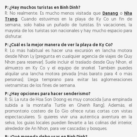
P: ¿Hay muchos turistas en Binh Dinh?
R: No realmente. Es mucho menos visitada que
Danang
o
Nha
Trang
. Cuando estuvimos en la playa de Ky Co un fin de
semana, solo había un puñado de turistas. En vacaciones, la
mayoría de los turistas son nacionales y hay mucho espacio para
disfrutar.
P: ¿Cuál es la mejor manera de ver la playa de Ky Co?
R: Lo más habitual es hacer una excursión en lancha motora
desde Nhon Ly (pregunta en cualquier agencia de viajes de Quy
Nhơn para reservar). Suele incluir el traslado desde Quy Nhon, el
almuerzo en Ky Co y el equipo de snorkel. También puedes
alquilar una lancha motora privada (más barato para 4 o más
personas). Llega temprano para evitar las aglomeraciones
vietnamitas de los fines de semana.
P: ¿Hay opciones para hacer senderismo?
R: Sí. La ruta de Hoa Son Doong es muy conocida (una empinada
subida a la montaña Turtle en Ghenh Rang). Además, el
promontorio costero de Eo Gio ofrece rutas cortas con vistas
espectaculares. Si quieres vivir una auténtica aventura en la
selva, los guías locales pueden llevarte a las colinas del interior,
alrededor de An Nhon, para ver cascadas y bosques.