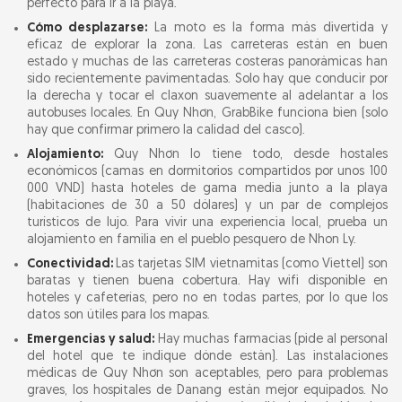
perfecto para ir a la playa.
Cómo desplazarse:
La moto es la forma más divertida y
eficaz de explorar la zona. Las carreteras están en buen
estado y muchas de las carreteras costeras panorámicas han
sido recientemente pavimentadas. Solo hay que conducir por
la derecha y tocar el claxon suavemente al adelantar a los
autobuses locales. En Quy Nhơn, GrabBike funciona bien (solo
hay que confirmar primero la calidad del casco).
Alojamiento:
Quy Nhơn lo tiene todo, desde hostales
económicos (camas en dormitorios compartidos por unos 100
000 VND) hasta hoteles de gama media junto a la playa
(habitaciones de 30 a 50 dólares) y un par de complejos
turísticos de lujo. Para vivir una experiencia local, prueba un
alojamiento en familia en el pueblo pesquero de Nhon Ly.
Conectividad:
Las tarjetas SIM vietnamitas (como Viettel) son
baratas y tienen buena cobertura. Hay wifi disponible en
hoteles y cafeterías, pero no en todas partes, por lo que los
datos son útiles para los mapas.
Emergencias y salud:
Hay muchas farmacias (pide al personal
del hotel que te indique dónde están). Las instalaciones
médicas de Quy Nhơn son aceptables, pero para problemas
graves, los hospitales de Danang están mejor equipados. No