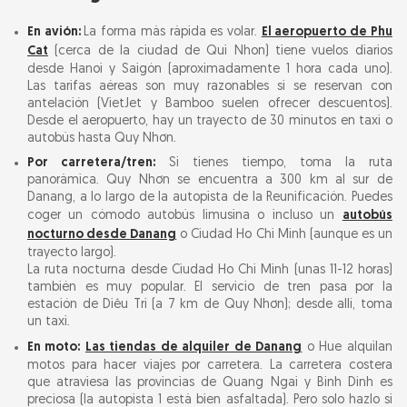
En avión:
La forma más rápida es volar.
El aeropuerto de Phu
Cat
(cerca de la ciudad de Qui Nhon) tiene vuelos diarios
desde Hanoi y Saigón (aproximadamente 1 hora cada uno).
Las tarifas aéreas son muy razonables si se reservan con
antelación (VietJet y Bamboo suelen ofrecer descuentos).
Desde el aeropuerto, hay un trayecto de 30 minutos en taxi o
autobús hasta Quy Nhơn.
Por carretera/tren:
Si tienes tiempo, toma la ruta
panorámica. Quy Nhơn se encuentra a 300 km al sur de
Danang, a lo largo de la autopista de la Reunificación. Puedes
coger un cómodo autobús limusina o incluso un
autobús
nocturno desde Danang
o Ciudad Ho Chi Minh (aunque es un
trayecto largo).
La ruta nocturna desde Ciudad Ho Chi Minh (unas 11-12 horas)
también es muy popular. El servicio de tren pasa por la
estación de Diêu Trì (a 7 km de Quy Nhơn); desde allí, toma
un taxi.
En moto:
Las tiendas de alquiler de Danang
o Hue alquilan
motos para hacer viajes por carretera. La carretera costera
que atraviesa las provincias de Quang Ngai y Binh Dinh es
preciosa (la autopista 1 está bien asfaltada). Pero solo hazlo si