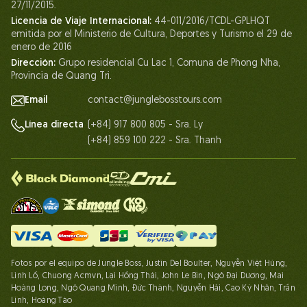
27/11/2015.
Nuestros certificados
Licencia de Viaje Internacional:
44-011/2016/TCDL-GPLHQT
Asociación
emitida por el Ministerio de Cultura, Deportes y Turismo el 29 de
enero de 2016
Contáctanos
Dirección:
Grupo residencial Cu Lac 1, Comuna de Phong Nha,
Provincia de Quang Tri.
Email
contact@junglebosstours.com
(+84) 917 800 805 - Sra. Ly
Línea directa
(+84) 859 100 222 - Sra. Thanh
Fotos por el equipo de Jungle Boss, Justin Del Boulter, Nguyễn Việt Hùng,
Linh Lố, Chuong Acmvn, Lại Hồng Thái, John Le Bin, Ngô Đại Dương, Mai
Hoàng Long, Ngô Quang Minh, Đức Thành, Nguyễn Hải, Cao Kỳ Nhân, Trần
Linh, Hoàng Táo