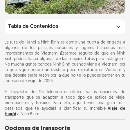
Tabla de Contenidos
Opciones de transporte
La ruta de Hanói a Ninh Binh es como una puerta de entrada a
algunos de los paisajes naturales y lugares históricos más
En tren
impresionantes de Vietnam. ¡Estamos seguros de que en Ninh
Autobús
Binh podrás hacer algunas de las mejores fotos para Instagram!
No mucha gente conoce Ninh Binh cuando viene a Vietnam, por
Coche privado o taxi
lo que sigue siendo un destino poco explotado en Vietnam y
Motocicleta
esa debería ser la razón por la que no te lo puedes perder en tu
itinerario de viaje de 2026.
Furgoneta limusina
El trayecto de 95 kilómetros ofrece varias opciones de
transporte que se adaptan a todo tipo de estilos de viaje,
Lo más destacado de Ninh Binh
presupuestos y horarios. Para ello, aquí tienes una guía más
detallada que te ayudará a planificar tu increíble
viaje de
Consejos de viaje geniales
Hanói
a Ninh Binh:
Opciones de transporte
Visitas guiadas