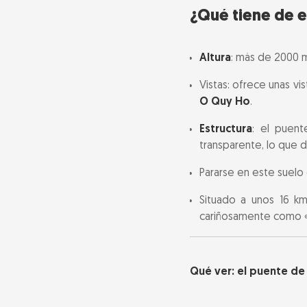
¿Qué tiene de e
Consejos para t
Altura
: más de 2000 m
Atracciones lo
Vistas: ofrece unas vi
O Quy Ho
.
Estructura
: el puent
transparente, lo que 
Pararse en este suelo 
Situado a unos 16 k
cariñosamente como «l
Qué ver: el puente de 