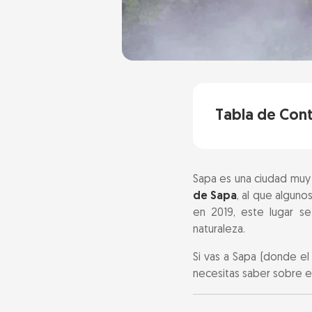
Tabla de Con
¿Qué tiene de 
Sapa es una ciudad muy 
Qué ver: el pue
de Sapa
, al que alguno
en 2019, este lugar se
La mejor época 
naturaleza.
Si vas a Sapa (donde el
Cómo llegar
necesitas saber sobre es
Precios de ent