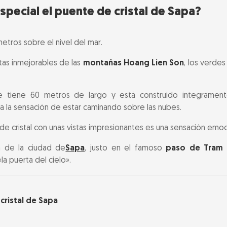
special el puente de cristal de Sapa?
u visita
etros sobre el nivel del mar.
cales
stas inmejorables de las
montañas Hoang Lien Son
, los verdes
e tiene 60 metros de largo y está construido íntegrament
da la sensación de estar caminando sobre las nubes.
de cristal con unas vistas impresionantes es una sensación emocio
m de la ciudad de
Sapa
, justo en el famoso
paso de Tram 
a puerta del cielo».
cristal de Sapa