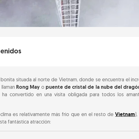
tenidos
especial el puente de cristal de Sapa?
bonita situada al norte de Vietnam, donde se encuentra el inc
nte de cristal de Sapa
s llaman
Rong May
o
puente de cristal de la nube del dragó
 ha convertido en una visita obligada para todos los aman
para visitar
 clima es relativamente más frío que en el resto de
Vietnam
)
ta fantástica atracción:
rada y horario