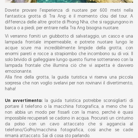
Dovete provare l'esperienza di nuotare per 600 metri nella
fantastica grotta di Tra Ang: è il momento clou del tour. A
differenza delle altre grotte di Phong Nha, che si raggiungono in
barca o a piedi, per entrare nella Tra Ang bisogna nuotare.
Vi verranno forniti un giubbotto di salvataggio, un casco e una
lampada frontale impermeabile, e potrete nuotare lungo le
acque scure ma incredibilmente limpide della grotta, con
enormi pareti e rocce a strapiombo che incombono su di voi. Il
solo brivido di galleggiare lungo questo fiume sotterraneo con la
lampada frontale che illumina ciò che vi aspetta è davvero
emozionante.
Alla fine della grotta, la guida turistica vi riserva una piccola
sorpresa che non voglio svelarvi per non rovinarvi il divertimento,
haha!
Un avvertimento:
la guida turistica potrebbe sconsigliarti di
portare il telefono o la macchina fotografica, a meno che tu
non abbia un modo per fissarli con la mano, perché è quasi
impossibile recuperarli se cadono in acqua. Procurati un cinturino
da polso con un cavo attaccato che si aggancia al
telefono/GoPro/macchina fotografica, così anche se cade
rimarrà attaccato. Sai di cosa sto parlando.