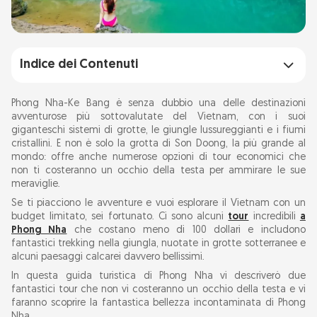
Indice dei Contenuti
1. Tour della grotta di Tra Ang –
Phong Nha-Ke Bang è senza dubbio una delle destinazioni
Un'esperienza divertente e poco costosa
avventurose più sottovalutate del Vietnam, con i suoi
giganteschi sistemi di grotte, le giungle lussureggianti e i fiumi
(32 $)
cristallini. E non è solo la grotta di Son Doong, la più grande al
Panoramica del tour della grotta di Tra Ang
mondo: offre anche numerose opzioni di tour economici che
non ti costeranno un occhio della testa per ammirare le sue
Esperienza del tour: cosa aspettarsi
meraviglie.
1. Escursione sul famoso sentiero di Ho Chi
Se ti piacciono le avventure e vuoi esplorare il Vietnam con un
Minh.
budget limitato, sei fortunato. Ci sono alcuni
tour
incredibili
a
Phong Nha
che costano meno di 100 dollari e includono
2. Nuotare nella grotta di Tra Ang
fantastici trekking nella giungla, nuotate in grotte sotterranee e
3. Pranzo barbecue nella giungla
alcuni paesaggi calcarei davvero bellissimi.
4. Ritorno e relax
In questa guida turistica di Phong Nha vi descriverò due
fantastici tour che non vi costeranno un occhio della testa e vi
A chi è rivolto questo tour?
faranno scoprire la fantastica bellezza incontaminata di Phong
Nha.