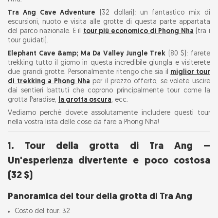
Grotta dell'Elefante e trekking nella giungla
Tra Ang Cave Adventure
(32 dollari): un fantastico mix di
escursioni, nuoto e visita alle grotte di questa parte appartata
della valle di Ma Da: solo 80 dollari per il
del parco nazionale. È il
tour più economico di Phong Nha
(tra i
miglior trekking di un'intera giornata!
tour guidati).
Ecco tutte le informazioni sul tour della Grotta
Elephant Cave &amp; Ma Da Valley Jungle Trek
(80 $): farete
trekking tutto il giorno in questa incredibile giungla e visiterete
dell'Elefante e della Valle di Ma Da.
due grandi grotte. Personalmente ritengo che sia il
miglior tour
Punti salienti del viaggio
di trekking a Phong Nha
per il prezzo offerto, se volete uscire
dai sentieri battuti che coprono principalmente tour come la
Esperienza del tour: cosa aspettarsi?
grotta Paradise,
la grotta oscura
, ecc.
1. Escursione nella valle di Ma Da
Vediamo perché dovete assolutamente includere questi tour
2. Visita alla Grotta dell'Elefante
nella vostra lista delle cose da fare a Phong Nha!
3. Nuotare al lago Ma Da
1. Tour della grotta di Tra Ang –
4. Visita alla grotta di Tra Ang (ancora una
Un'esperienza divertente e poco costosa
volta!)
(32 $)
A chi è rivolto questo tour?
Panoramica del tour della grotta di Tra Ang
Attività divertenti e poco costose a Phong
Costo del tour: 32
Nha