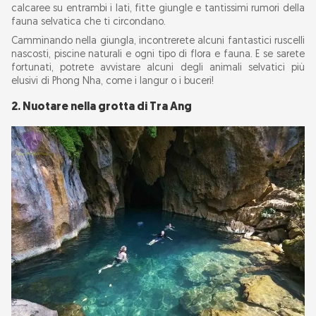
calcaree su entrambi i lati, fitte giungle e tantissimi rumori della
fauna selvatica che ti circondano.
Camminando nella giungla, incontrerete alcuni fantastici ruscelli
nascosti, piscine naturali e ogni tipo di flora e fauna. E se sarete
fortunati, potrete avvistare alcuni degli animali selvatici più
elusivi di Phong Nha, come i langur o i buceri!
2. Nuotare nella grotta di Tra Ang