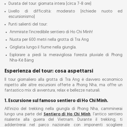
Durata del tour: giornata intera (circa 7-8 ore)
Livello di difficoltà: moderato (richiede nuoto ed
Consigli di viaggio per esploratori con un
escursionismo)
budget limitato
Punti salienti del tour:
Ammirate l'incredibile sentiero di Ho Chi Minh!
Nuota per 600 metri nella grotta di Tra Ang
Grigliata lungo il fiume nella giungla.
Esplorare a piedi la meravigliosa foresta pluviale di Phong
Nha-Kẻ Bàng
Esperienza del tour: cosa aspettarsi
Il tour giornaliero alla grotta di Tra Ang è davvero economico
rispetto alle altre escursioni offerte a Phong Nha, ma offre un
fantastico mix di avventura, relax e bellezze naturali.
1. Escursione sul famoso sentiero di Ho Chi Minh.
All'inizio del trekking nella giungla di Phong Nha, camminerai
lungo una parte del
Sentiero di Ho Chi Minh
, l'antico sentiero
risalente alla guerra del Vietnam. Durante il trekking, ti
addentrerai nel parco nazionale con imponenti scogliere