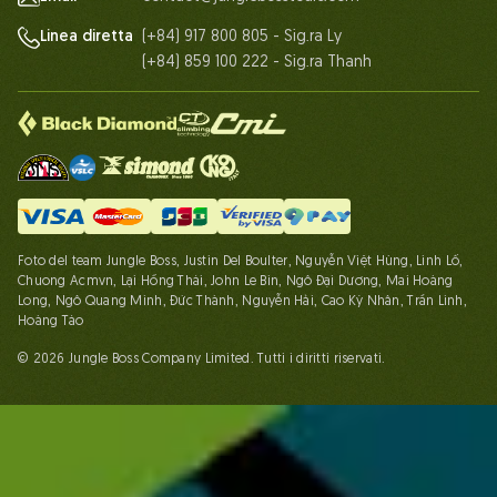
(+84) 917 800 805 - Sig.ra Ly
Linea diretta
(+84) 859 100 222 - Sig.ra Thanh
Foto del team Jungle Boss, Justin Del Boulter, Nguyễn Việt Hùng, Linh Lố,
Chuong Acmvn, Lại Hồng Thái, John Le Bin, Ngô Đại Dương, Mai Hoàng
Long, Ngô Quang Minh, Đức Thành, Nguyễn Hải, Cao Kỳ Nhân, Trần Linh,
Hoàng Táo
© 2026 Jungle Boss Company Limited. Tutti i diritti riservati.