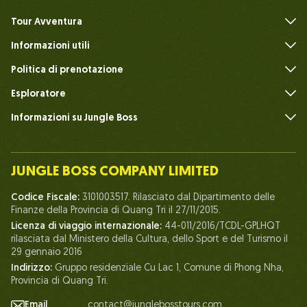
Tour Avventura
Informazioni utili
FAQ
Politica di prenotazione
Esploratore
Informazioni su Jungle Boss
Introdurre
Il nostro team
JUNGLE BOSS COMPANY LIMITED
Umano del Capo della Giungla
Codice Fiscale:
3101003517. Rilasciato dal Dipartimento delle
Vita a Jungle Boss
Finanze della Provincia di Quang Tri il 27/11/2015.
Licenza di viaggio internazionale:
44-011/2016/TCDL-GPLHQT
I nostri certificati
rilasciata dal Ministero della Cultura, dello Sport e del Turismo il
Partenariato
29 gennaio 2016
Indirizzo:
Gruppo residenziale Cu Lac 1, Comune di Phong Nha,
Contattaci
Provincia di Quang Tri.
Email
contact@junglebosstours.com