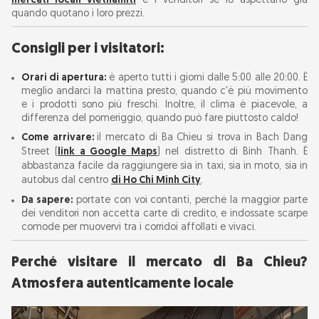
mercati locali vietnamiti
e i venditori se lo aspettano già
quando quotano i loro prezzi.
Consigli per i visitatori:
Orari di apertura:
è aperto tutti i giorni dalle 5:00 alle 20:00. È
meglio andarci la mattina presto, quando c'è più movimento
e i prodotti sono più freschi. Inoltre, il clima è piacevole, a
differenza del pomeriggio, quando può fare piuttosto caldo!
Come arrivare:
il mercato di Ba Chieu si trova in Bach Dang
Street (
link a Google Maps
) nel distretto di Binh Thanh. È
abbastanza facile da raggiungere sia in taxi, sia in moto, sia in
autobus dal centro
di Ho Chi Minh City
.
Da sapere:
portate con voi contanti, perché la maggior parte
dei venditori non accetta carte di credito, e indossate scarpe
comode per muovervi tra i corridoi affollati e vivaci.
Perché visitare il mercato di Ba Chieu?
Atmosfera autenticamente locale