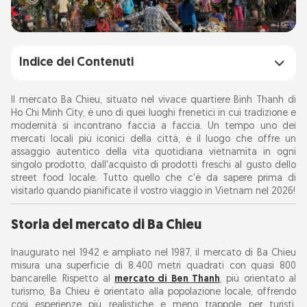
Indice dei Contenuti
Storia del mercato di Ba Chieu
Il mercato Ba Chieu, situato nel vivace quartiere Binh Thanh di
Ho Chi Minh City, è uno di quei luoghi frenetici in cui tradizione e
modernità si incontrano faccia a faccia. Un tempo uno dei
Cosa aspettarsi
mercati locali più iconici della città, è il luogo che offre un
Ampia gamma di prodotti
assaggio autentico della vita quotidiana vietnamita in ogni
singolo prodotto, dall'acquisto di prodotti freschi al gusto dello
Cibo locale
street food locale. Tutto quello che c'è da sapere prima di
visitarlo quando pianificate il vostro viaggio in Vietnam nel 2026!
Cultura della contrattazione
Storia del mercato di Ba Chieu
Consigli per i visitatori:
Inaugurato nel 1942 e ampliato nel 1987, il mercato di Ba Chieu
Perché visitare il mercato di Ba Chieu?
misura una superficie di 8.400 metri quadrati con quasi 800
bancarelle. Rispetto al
mercato di Ben Thanh
, più orientato al
Atmosfera autenticamente locale
turismo, Ba Chieu è orientato alla popolazione locale, offrendo
così esperienze più realistiche e meno trappole per turisti.