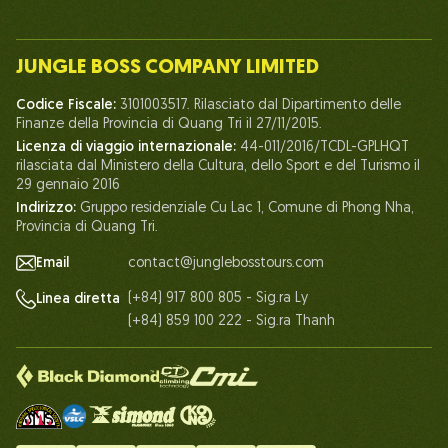
Introdurre
Il nostro team
JUNGLE BOSS COMPANY LIMITED
Umano del Capo della Giungla
Codice Fiscale:
3101003517. Rilasciato dal Dipartimento delle
Vita a Jungle Boss
Finanze della Provincia di Quang Tri il 27/11/2015.
Licenza di viaggio internazionale:
44-011/2016/TCDL-GPLHQT
I nostri certificati
rilasciata dal Ministero della Cultura, dello Sport e del Turismo il
Partenariato
29 gennaio 2016
Indirizzo:
Gruppo residenziale Cu Lac 1, Comune di Phong Nha,
Contattaci
Provincia di Quang Tri.
Email
contact@junglebosstours.com
(+84) 917 800 805 - Sig.ra Ly
Linea diretta
(+84) 859 100 222 - Sig.ra Thanh