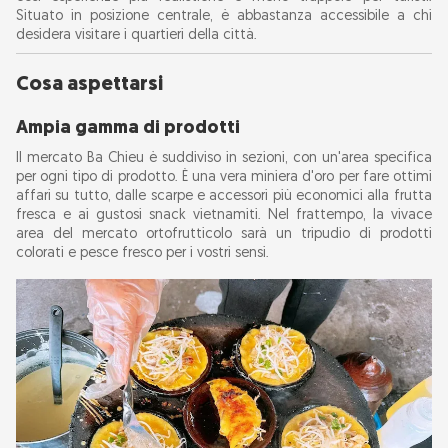
Shopping economico
Situato in posizione centrale, è abbastanza accessibile a chi
desidera visitare i quartieri della città.
Opportunità fotografiche
Cosa aspettarsi
Attrazioni locali
Ampia gamma di prodotti
Il mercato Ba Chieu è suddiviso in sezioni, con un'area specifica
per ogni tipo di prodotto. È una vera miniera d'oro per fare ottimi
affari su tutto, dalle scarpe e accessori più economici alla frutta
fresca e ai gustosi snack vietnamiti. Nel frattempo, la vivace
area del mercato ortofrutticolo sarà un tripudio di prodotti
colorati e pesce fresco per i vostri sensi.