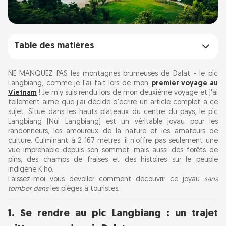
Table des matières
1. Se rendre au pic Langbiang : un trajet
NE MANQUEZ PAS les montagnes brumeuses de Dalat - le pic
pittoresque depuis Dalat
Langbiang, comme je l'ai fait lors de mon
premier voyage au
Vietnam
! Je m'y suis rendu lors de mon deuxième voyage et j'ai
tellement aimé que j'ai décidé d'écrire un article complet à ce
2. Choisissez votre sentier : la voie facile ou la
sujet. Situé dans les hauts plateaux du centre du pays, le pic
randonnée aventureuse
Langbiang (Núi Langbiang) est un véritable joyau pour les
randonneurs, les amoureux de la nature et les amateurs de
culture. Culminant à 2 167 mètres, il n'offre pas seulement une
3. Rencontrez les habitants : culture K'ho et
vue imprenable depuis son sommet, mais aussi des forêts de
pins, des champs de fraises et des histoires sur le peuple
séjours chez l'habitant
indigène K'ho.
Laissez-moi vous dévoiler comment découvrir ce joyau
sans
4. Des endroits cachés et des spots photo que
tomber dans
les pièges à touristes.
vous ne trouverez pas sur Google
1. Se rendre au pic Langbiang : un trajet