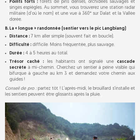
Points forts :
forêts de pins denses, orchidées sauvages et
singes espiègles. Au sommet, vous trouverez une station radar
militaire (d'où le nom) et une vue à 360° sur Dalat et la Vallée
dorée.
B. La « longue » randonnée (sentier vers le pic Langbiang)
Distance :
7 km aller simple (souvent fait en boucle).
Difficulté :
difficile. Moins fréquentée, plus sauvage.
Durée :
4 à 5 heures au total.
Trésor caché :
les habitants ont signalé une
cascade
secrète
à mi-chemin. Cherchez un sentier à peine visible qui
bifurque à gauche au km 3 et demandez votre chemin aux
guides !
Conseil de pro :
partez tôt ! L'après-midi, le brouillard s'installe et
les sentiers peuvent être glissants après la pluie.