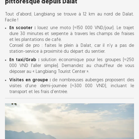
5. Conseils pratiques pour une aventure sans
pittoresque depuis Dalat
encombre
Tout d'abord, Langbiang se trouve à 12 km au nord de Dalat.
Facile !
6. Faire le plein : où manger près de Langbiang
En scooter :
louez une moto (≈150 000 VND/jour). Le trajet
dure 30 minutes et serpente à travers les champs de fraises
et les plantations de café.
7. Au-delà de Langbiang : les joyaux de Dalat à
Conseil de pro : faites le plein à Dalat, car il n'y a pas de
découvrir
station-service à proximité du départ du sentier.
En taxi/Grab :
solution économique pour les groupes (≈250
Conclusion : Langbiang mérite-t-il son succès ?
000 VND l'aller simple). Demandez au chauffeur de vous
déposer au « Langbiang Tourist Center ».
Visites en groupe :
de nombreuses auberges proposent des
visites d'une demi-journée (≈300 000 VND), incluant le
transport et les frais d'entrée.