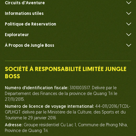
Circuits d'Aventure
Informations utiles
FAQ
Politique de Réservation
Explorateur
À Propos de Jungle Boss
Présenter
Notre Équipe
SOCIÉTÉ À RESPONSABILITÉ LIMITÉE JUNGLE
Humain du Chef de la Jungle
BOSS
La vie chez Jungle Boss
Numéro d'identification fiscale:
3101003517. Délivré par le
Département des Finances de la province de Quang Tri le
Nos Certifications
27/11/2015.
Partenariats
Numéro de licence de voyage international:
44-011/2016/TCDL-
GPLHQT délivré par le Ministère de la Culture, des Sports et du
Contactez-Nous
Tourisme le 29 janvier 2016
Adresse:
Groupe résidentiel Cu Lac 1, Commune de Phong Nha,
Province de Quang Tri.