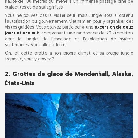
haute de 100 mètres qui mène à un immense passage orné de
7. Grotte de la Flûte de roseau, Chine
stalactites et de stalagmites.
Vous ne pouvez pas la visiter seul, mais Jungle Boss a obtenu
l'autorisation du gouvernement vietnamien pour y organiser des
8. Grottes de marbre, Chili
visites guidées. Vous pouvez participer à une
excursion de deux
jours et une nuit
comprenant une randonnée de 20 kilomètres
dans la jungle, de l'escalade et l'exploration de rivières
9. Mammoth Cave, Kentucky, États-Unis
souterraines. Vous allez adorer !
Oh, et cette grotte a son propre climat et sa propre jungle
10. Eisriesenwelt Ice Cave, Autriche
tropicale, vous y croyez ?
11. Grottes de Skocjan, Slovénie
2. Grottes de glace de Mendenhall, Alaska,
États-Unis
12. Grottes féériques de Saalfeld, Allemagne
13. Grotte de Son Doong, Vietnam
Conseils de voyage pour les aventures
spéléologiques