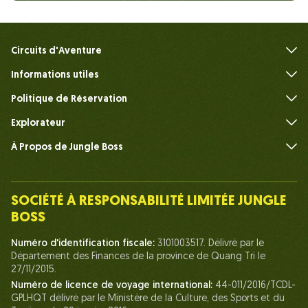
Circuits d'Aventure
Informations utiles
FAQ
Politique de Réservation
Explorateur
À Propos de Jungle Boss
Présenter
Notre Équipe
SOCIÉTÉ À RESPONSABILITÉ LIMITÉE JUNGLE
Humain du Chef de la Jungle
BOSS
La vie chez Jungle Boss
Numéro d'identification fiscale:
3101003517. Délivré par le
Département des Finances de la province de Quang Tri le
Nos Certifications
27/11/2015.
Partenariats
Numéro de licence de voyage international:
44-011/2016/TCDL-
GPLHQT délivré par le Ministère de la Culture, des Sports et du
Contactez-Nous