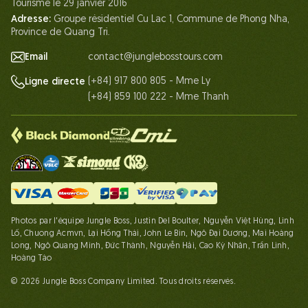
Tourisme le 29 janvier 2016
Adresse:
Groupe résidentiel Cu Lac 1, Commune de Phong Nha,
Province de Quang Tri.
Email
contact@junglebosstours.com
(+84) 917 800 805 - Mme Ly
Ligne directe
(+84) 859 100 222 - Mme Thanh
Photos par l'équipe Jungle Boss, Justin Del Boulter, Nguyễn Việt Hùng, Linh
Lố, Chuong Acmvn, Lại Hồng Thái, John Le Bin, Ngô Đại Dương, Mai Hoàng
Long, Ngô Quang Minh, Đức Thành, Nguyễn Hải, Cao Kỳ Nhân, Trần Linh,
Hoàng Táo
© 2026 Jungle Boss Company Limited. Tous droits réservés.