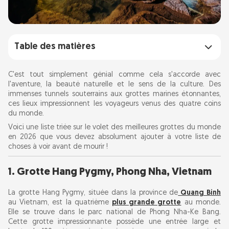
Table des matières
1. Grotte Hang Pygmy, Phong Nha, Vietnam
C'est tout simplement génial comme cela s'accorde avec
l'aventure, la beauté naturelle et le sens de la culture. Des
immenses tunnels souterrains aux grottes marines étonnantes,
2. Grottes de glace de Mendenhall, Alaska,
ces lieux impressionnent les voyageurs venus des quatre coins
États-Unis
du monde.
Voici une liste triée sur le volet des meilleures grottes du monde
3. Grottes de Waitomo, Nouvelle-Zélande
en 2026 que vous devez absolument ajouter à votre liste de
choses à voir avant de mourir !
4. La grotte de Fingal, Écosse
1. Grotte Hang Pygmy, Phong Nha, Vietnam
5. La Grotte Bleue, Capri, Italie
La grotte Hang Pygmy, située dans la province de
Quang Binh
au Vietnam, est la quatrième
plus grande grotte
au monde.
Elle se trouve dans le parc national de Phong Nha-Ke Bang.
6. Grottes d'Ajanta, Inde
Cette grotte impressionnante possède une entrée large et