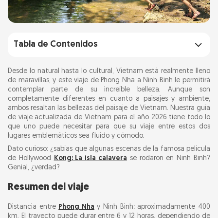
Tabla de Contenidos
Resumen del viaje
Desde lo natural hasta lo cultural, Vietnam está realmente lleno
de maravillas, y este viaje de Phong Nha a Ninh Binh le permitirá
contemplar parte de su increíble belleza. Aunque son
Opciones de viaje
completamente diferentes en cuanto a paisajes y ambiente,
Autobús nocturno: barato y fácil
ambos resaltan las bellezas del paisaje de Vietnam. Nuestra guía
de viaje actualizada de Vietnam para el año 2026 tiene todo lo
Tren y autobús en uno: relajado y tranquilo
que uno puede necesitar para que su viaje entre estos dos
lugares emblemáticos sea fluido y cómodo.
Vuelo y traslado terrestre: el medio más rápido
Dato curioso: ¿sabías que algunas escenas de la famosa película
de Hollywood
Kong: La isla calavera
se rodaron en Ninh Binh?
Lo más destacado del trayecto
Genial, ¿verdad?
Parque Nacional Phong Nha-Ke Bang
Resumen del viaje
Complejo paisajístico de Trang An
Distancia entre
Phong Nha
y Ninh Binh: aproximadamente 400
Experiencias locales
km. El trayecto puede durar entre 6 y 12 horas, dependiendo de