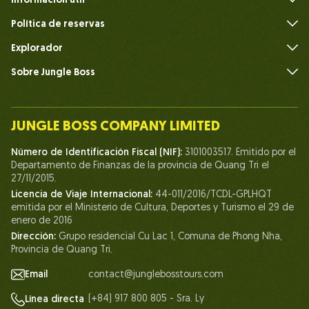
Información útil
Preguntas frecuentes
Política de reservas
Explorador
Sobre Jungle Boss
Introduce
Nuestro equipo
JUNGLE BOSS COMPANY LIMITED
Humano del Jefe de la Jungla
Número de Identificación Fiscal (NIF):
3101003517. Emitido por el
Vida en Jungle Boss
Departamento de Finanzas de la provincia de Quang Tri el
27/11/2015.
Nuestros certificados
Licencia de Viaje Internacional:
44-011/2016/TCDL-GPLHQT
Asociación
emitida por el Ministerio de Cultura, Deportes y Turismo el 29 de
enero de 2016
Contáctanos
Dirección:
Grupo residencial Cu Lac 1, Comuna de Phong Nha,
Provincia de Quang Tri.
Email
contact@junglebosstours.com
(+84) 917 800 805 - Sra. Ly
Línea directa