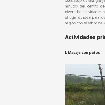
Duck Stop es una granja
minutos del centro de
Información prá
divertidas actividades a
el lugar es ideal para 
Otras atraccio
región con el sabor de la
Por qué merece
Actividades pri
Preguntas frec
1. Masaje con patos