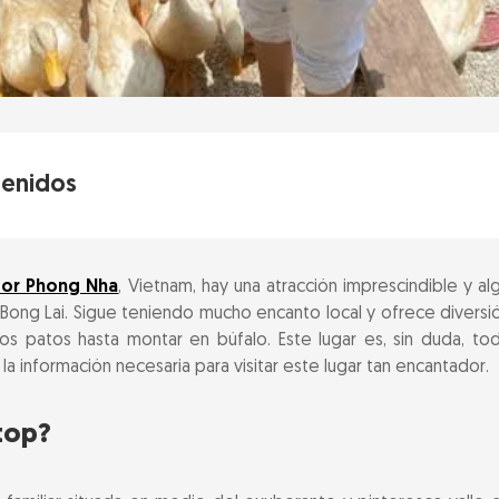
tenidos
Stop?
por Phong Nha
, Vietnam, hay una atracción imprescindible y al
incipales en Duck Stop
 Bong Lai. Sigue teniendo mucho encanto local y ofrece diversi
patos
os patos hasta montar en búfalo. Este lugar es, sin duda, tod
la información necesaria para visitar este lugar tan encantador.
der de los patos
búfalo con «Donald Trump»
top?
 las tortitas vietnamitas
r la granja y exploración