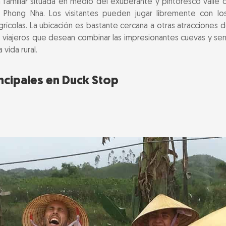
 familiar situada en medio del exuberante y pintoresco valle d
 Phong Nha. Los visitantes pueden jugar libremente con los
ctica para visitar Duck Stop
grícolas. La ubicación es bastante cercana a otras atracciones
los viajeros que desean combinar las impresionantes cuevas y se
nes en los alrededores del valle de Bong Lai
 vida rural.
 la pena visitar Duck Stop
ncipales en Duck Stop
uentes sobre Duck Stop, Phong Nha