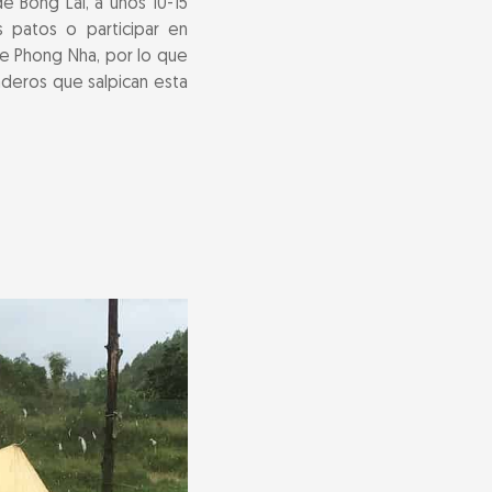
e Bong Lai, a unos 10-15
 patos o participar en
 de Phong Nha, por lo que
nderos que salpican esta