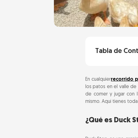
Tabla de Con
¿Qué es Duck 
En cualquier
recorrido 
Actividades pr
los patos en el valle de
1. Masaje con 
de comer y jugar con l
mismo. Aquí tienes toda 
2. Juego del lí
3. Montar en 
¿Qué es Duck S
4. Disfrutar de
5. Recorrido po