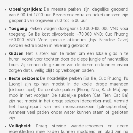
Openingstijden:
De meeste parken zijn dagelijks geopend
van 6.00 tot 17.00 uur. Bezoekerscentra en ticketkantoren zijn
geopend van ongeveer 7.00 tot 16.00 uur.
Toegang:
Parken vragen doorgaans 50.000-100.000 VND voor
toegang. Ba Be kost bijvoorbeeld ~70.000 VND; Cuc Phuong
~60.000 VND. Voor speciale attracties (bijv. Paradise Cave)
worden extra kosten in rekening gebracht.
Gidsen:
Het is sterk aan te raden om een lokale gids in te
huren, vooral voor tochten door de diepe jungle of nachtelijke
tours. Zij kennen de geluiden van de dieren en kunnen ervoor
zorgen dat u veilig blijft op verborgen paden.
Beste seizoen:
De noordelijke parken (Ba Be, Cuc Phuong, Pu
Luong) zijn op hun mooist in de koele, droge maanden
(oktober-april). De centrale parken (Phong Nha, Bạch Ma) zijn
mooi in het voorjaar. De zuidelijke parken (Cat Tien, Cat Ba)
zijn het mooist in het droge seizoen (december-mei). Vermijd
het hoogtepunt van het moessonseizoen (juli-september),
wanneer veel paden onder water kunnen staan of gesloten
zijn.
Veiligheid:
Draag stevige wandelschoenen en neem
regenkleding mee. Paden kunnen modderig en glad zijn na