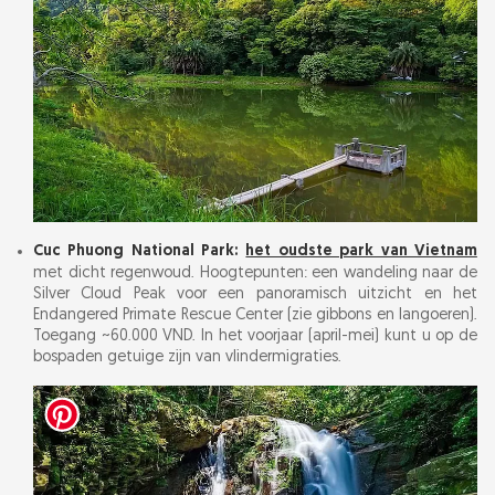
Cuc Phuong National Park:
het oudste park van Vietnam
met dicht regenwoud. Hoogtepunten: een wandeling naar de
Silver Cloud Peak voor een panoramisch uitzicht en het
Endangered Primate Rescue Center (zie gibbons en langoeren).
Toegang ~60.000 VND. In het voorjaar (april-mei) kunt u op de
bospaden getuige zijn van vlindermigraties.