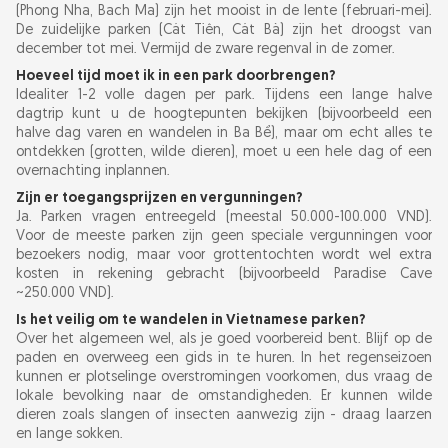
(Phong Nha, Bach Ma) zijn het mooist in de lente (februari-mei).
De zuidelijke parken (Cát Tiên, Cát Bà) zijn het droogst van
december tot mei. Vermijd de zware regenval in de zomer.
Hoeveel tijd moet ik in een park doorbrengen?
Idealiter 1-2 volle dagen per park. Tijdens een lange halve
dagtrip kunt u de hoogtepunten bekijken (bijvoorbeeld een
halve dag varen en wandelen in Ba Bể), maar om echt alles te
ontdekken (grotten, wilde dieren), moet u een hele dag of een
overnachting inplannen.
Zijn er toegangsprijzen en vergunningen?
Ja. Parken vragen entreegeld (meestal 50.000-100.000 VND).
Voor de meeste parken zijn geen speciale vergunningen voor
bezoekers nodig, maar voor grottentochten wordt wel extra
kosten in rekening gebracht (bijvoorbeeld Paradise Cave
~250.000 VND).
Is het veilig om te wandelen in Vietnamese parken?
Over het algemeen wel, als je goed voorbereid bent. Blijf op de
paden en overweeg een gids in te huren. In het regenseizoen
kunnen er plotselinge overstromingen voorkomen, dus vraag de
lokale bevolking naar de omstandigheden. Er kunnen wilde
dieren zoals slangen of insecten aanwezig zijn - draag laarzen
en lange sokken.