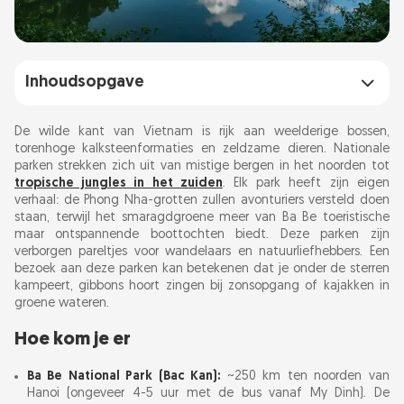
Inhoudsopgave
Hoe kom je er
De wilde kant van Vietnam is rijk aan weelderige bossen,
torenhoge kalksteenformaties en zeldzame dieren. Nationale
parken strekken zich uit van mistige bergen in het noorden tot
Top nationale parken van Vietnam
tropische jungles in het zuiden
. Elk park heeft zijn eigen
verhaal: de Phong Nha-grotten zullen avonturiers versteld doen
Wat u moet weten voordat u vertrekt
staan, terwijl het smaragdgroene meer van Ba Be toeristische
maar ontspannende boottochten biedt. Deze parken zijn
verborgen pareltjes voor wandelaars en natuurliefhebbers. Een
Veelgestelde vragen
bezoek aan deze parken kan betekenen dat je onder de sterren
kampeert, gibbons hoort zingen bij zonsopgang of kajakken in
groene wateren.
Hoe kom je er
Ba Be National Park (Bac Kan):
~250 km ten noorden van
Hanoi (ongeveer 4-5 uur met de bus vanaf My Dinh). De