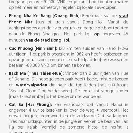
toegangsprijs is ~70.000 VND en je kunt boottochten maken
op het meer en homestays regelen bij lokale Tay-dorpen.
Phong Nha Ke Bang (Quang Binh):
Bereikbaar via de
stad
Phong Nha
(bus of trein vanuit Dong Hoi). Vanaf de
aanlegsteigers aan de rivier vertrekken begeleide boottochten
naar de Phong Nha-grot. Het park ligt
op
ongeveer 45
minuten
van de stad Dong Hoi
.
Cuc Phuong (Ninh Bình):
120 km ten zuiden van Hanoi (~2-3
uur rijden). Het park is opgericht in 1962 en heeft oerbossen en
opvangcentra (voor primaten en schildpadden). Volwassenen
betalen ~60.000 VND om binnen te komen.
Bach Ma (Thua Thien-Hue):
Minder dan 2 uur rijden van Hue
of Danang. Dit hooggelegen park heeft koele, mistige bossen
en
watervalpaden
die naar de top leiden (het uitkijkpunt
"Sea of Clouds" bij helder weer). De lente tot vroege zomer
(maart-september) is het beste om te wandelen.
Cat Ba (Hai Phong):
Een eilandpark dat vanuit Hanoi in
ongeveer 4 uur te bereiken is (over de weg + veerboot). Het
omvat bergen, regenwoud en de zeldzame Cat Ba-langoer.
Trek naar uitkijkpunten in de jungle en verken de baai van Lan
Hạ per kajak (vermijd de zomerse hitte; de herfst is