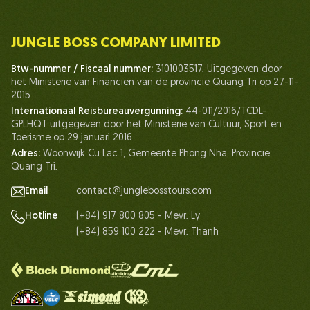
Introduceer
Ons team
JUNGLE BOSS COMPANY LIMITED
Mens van Jungle Boss
Btw-nummer / Fiscaal nummer:
3101003517. Uitgegeven door
Leven bij Jungle Boss
het Ministerie van Financiën van de provincie Quang Tri op 27-11-
2015.
Onze certificaten
Internationaal Reisbureauvergunning:
44-011/2016/TCDL-
Partnerschap
GPLHQT uitgegeven door het Ministerie van Cultuur, Sport en
Toerisme op 29 januari 2016
Neem contact met ons op
Adres:
Woonwijk Cu Lac 1, Gemeente Phong Nha, Provincie
Quang Tri.
Email
contact@junglebosstours.com
(+84) 917 800 805 - Mevr. Ly
Hotline
(+84) 859 100 222 - Mevr. Thanh