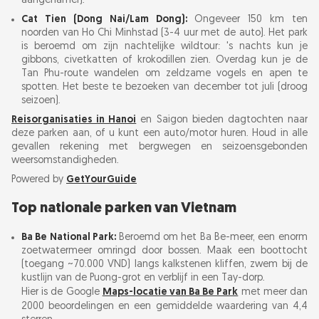
aangenamer).
Cat Tien (Dong Nai/Lam Dong):
Ongeveer 150 km ten
noorden van Ho Chi Minhstad (3-4 uur met de auto). Het park
is beroemd om zijn nachtelijke wildtour: 's nachts kun je
gibbons, civetkatten of krokodillen zien. Overdag kun je de
Tan Phu-route wandelen om zeldzame vogels en apen te
spotten. Het beste te bezoeken van december tot juli (droog
seizoen).
Reisorganisaties in Hanoi
en Saigon bieden dagtochten naar
deze parken aan, of u kunt een auto/motor huren. Houd in alle
gevallen rekening met bergwegen en seizoensgebonden
weersomstandigheden.
Powered by
GetYourGuide
Top nationale parken van Vietnam
Ba Be National Park:
Beroemd om het Ba Be-meer, een enorm
zoetwatermeer omringd door bossen. Maak een boottocht
(toegang ~70.000 VND) langs kalkstenen kliffen, zwem bij de
kustlijn van de Puong-grot en verblijf in een Tay-dorp.
Hier is de Google
Maps-locatie van Ba Be Park
met meer dan
2000 beoordelingen en een gemiddelde waardering van 4,4