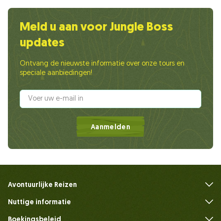
Meld u aan voor Jungle Boss
updates
Ontvang de nieuwste informatie over onze tours en
speciale aanbiedingen!
Aanmelden
Avontuurlijke Reizen
Nuttige informatie
Veelgestelde vragen
Boekingsbeleid