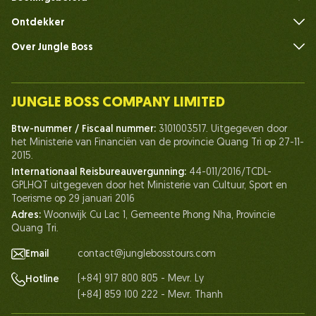
Ontdekker
Over Jungle Boss
Introduceer
Ons team
JUNGLE BOSS COMPANY LIMITED
Mens van Jungle Boss
Btw-nummer / Fiscaal nummer:
3101003517. Uitgegeven door
Leven bij Jungle Boss
het Ministerie van Financiën van de provincie Quang Tri op 27-11-
2015.
Onze certificaten
Internationaal Reisbureauvergunning:
44-011/2016/TCDL-
Partnerschap
GPLHQT uitgegeven door het Ministerie van Cultuur, Sport en
Toerisme op 29 januari 2016
Neem contact met ons op
Adres:
Woonwijk Cu Lac 1, Gemeente Phong Nha, Provincie
Quang Tri.
Email
contact@junglebosstours.com
(+84) 917 800 805 - Mevr. Ly
Hotline
(+84) 859 100 222 - Mevr. Thanh