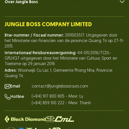
Over Jungle Boss
Introduceer
Ons team
JUNGLE BOSS COMPANY LIMITED
Mens van Jungle Boss
Btw-nummer / Fiscaal nummer:
3101003517. Uitgegeven door
Leven bij Jungle Boss
het Ministerie van Financiën van de provincie Quang Tri op 27-11-
2015.
Onze certificaten
Internationaal Reisbureauvergunning:
44-011/2016/TCDL-
Partnerschap
GPLHQT uitgegeven door het Ministerie van Cultuur, Sport en
Toerisme op 29 januari 2016
Neem contact met ons op
Adres:
Woonwijk Cu Lac 1, Gemeente Phong Nha, Provincie
Quang Tri.
Email
contact@junglebosstours.com
(+84) 917 800 805 - Mevr. Ly
Hotline
(+84) 859 100 222 - Mevr. Thanh