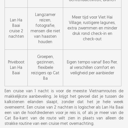
ochtendactiviteit, brunch
Langzamer
Meer tijd voor Viet Hai
Lan Ha
reizen,
Village, rustigere lagunes,
Baai
fotografie,
extra zwemmen en minder
cruise 2
mensen die niet
druk rond check-in en
nachten
van haasten
check-out
houden
Groepen,
Privéboot
gezinnen,
Eigen tempo vanaf Beo Pier,
Lan Ha
flexibele
al verschillen comfort en
Baai
reizigers op Cat
veiligheid per aanbieder
Ba
Een cruise van 1 nacht is voor de meeste Vietnamroutes de
makkelijkste aanbeveling. Je krijgt het gevoel dat je tussen de
kalkstenen eilanden slaapt, zonder dat het je hele week
overneemt. Een cruise van 2 nachten is logischer als Lan Ha Baai
een van de hoofdredenen voor je reis is, of als je meer van de
Cat Ba-kant van de route wilt zien in plaats van alleen de
strakke routine van een cruise met overnachting.