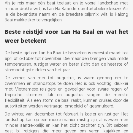
Als je reis maar één baai toelaat en je vooral landschap met
minder drukte wilt, is Lan Ha Baai de comfortabelere keuze. Als
je de bekendste naam en de breedste prijsmix wilt, is Halong
Baai makkelijker te vergelijken.
Beste reistijd voor Lan Ha Baai en wat het
weer betekent
De beste tijd om Lan Ha Baai te bezoeken is meestal maart tot
april of oktober tot november. Die maanden brengen vaak milde
temperaturen, rustiger water en beter zicht dan de heetste of
stormachtigste delen van het jaar.
De zomer, van mei tot augustus, is warm genoeg om te
zwemmen en strandstops te doen. Het is ook vochtig, drukker
met Vietnamese reizigers en gevoeliger voor zware regen of
tropische stormen. Juli en augustus vragen de meeste
flexibiliteit. Als een storm de baai raakt, kunnen cruises door de
autoriteiten worden vertraagd, omgeleid of geannuleerd.
De winter, van december tot februari, is koeler en rustiger. Het
landschap kan op een mooie manier mistig zijn, al is zwemmen
minder aantrekkelijk en kan het zicht zachter zijn. Dit seizoen
past bij reizigers die meer geven om varen, kajakken en