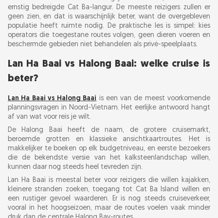
ernstig bedreigde Cat Ba-langur. De meeste reizigers zullen er
geen zien, en dat is waarschijnlijk beter, want de overgebleven
populatie heeft ruimte nodig. De praktische les is simpel: kies
operators die toegestane routes volgen, geen dieren voeren en
beschermde gebieden niet behandelen als privé-speelplaats.
Lan Ha Baai vs Halong Baai: welke cruise is
beter?
Lan Ha Baai vs Halong Baai
is een van de meest voorkomende
planningsvragen in Noord-Vietnam. Het eerlijke antwoord hangt
af van wat voor reis je wilt.
De Halong Baai heeft de naam, de grotere cruisemarkt,
beroemde grotten en klassieke ansichtkaartroutes. Het is
makkelijker te boeken op elk budgetniveau, en eerste bezoekers
die de bekendste versie van het kalksteenlandschap willen,
kunnen daar nog steeds heel tevreden zijn.
Lan Ha Baai is meestal beter voor reizigers die willen kajakken,
kleinere stranden zoeken, toegang tot Cat Ba Island willen en
een rustiger gevoel waarderen. Er is nog steeds cruiseverkeer,
vooral in het hoogseizoen, maar de routes voelen vaak minder
druk dan de centrale Halong Bay-routes.