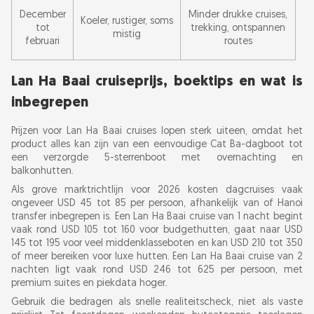
December
Minder drukke cruises,
Koeler, rustiger, soms
tot
trekking, ontspannen
mistig
februari
routes
Lan Ha Baai cruiseprijs, boektips en wat is
inbegrepen
Prijzen voor Lan Ha Baai cruises lopen sterk uiteen, omdat het
product alles kan zijn van een eenvoudige Cat Ba-dagboot tot
een verzorgde 5-sterrenboot met overnachting en
balkonhutten.
Als grove marktrichtlijn voor 2026 kosten dagcruises vaak
ongeveer USD 45 tot 85 per persoon, afhankelijk van of Hanoi
transfer inbegrepen is. Een Lan Ha Baai cruise van 1 nacht begint
vaak rond USD 105 tot 160 voor budgethutten, gaat naar USD
145 tot 195 voor veel middenklasseboten en kan USD 210 tot 350
of meer bereiken voor luxe hutten. Een Lan Ha Baai cruise van 2
nachten ligt vaak rond USD 246 tot 625 per persoon, met
premium suites en piekdata hoger.
Gebruik die bedragen als snelle realiteitscheck, niet als vaste