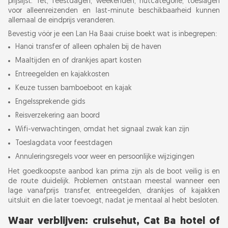
prijslijst. Tet, feestdagen, weekenden, hutcategorie, toeslagen
voor alleenreizenden en last-minute beschikbaarheid kunnen
allemaal de eindprijs veranderen.
Bevestig vóór je een Lan Ha Baai cruise boekt wat is inbegrepen:
Hanoi transfer of alleen ophalen bij de haven
Maaltijden en of drankjes apart kosten
Entreegelden en kajakkosten
Keuze tussen bamboeboot en kajak
Engelssprekende gids
Reisverzekering aan boord
Wifi-verwachtingen, omdat het signaal zwak kan zijn
Toeslagdata voor feestdagen
Annuleringsregels voor weer en persoonlijke wijzigingen
Het goedkoopste aanbod kan prima zijn als de boot veilig is en
de route duidelijk. Problemen ontstaan meestal wanneer een
lage vanafprijs transfer, entreegelden, drankjes of kajakken
uitsluit en die later toevoegt, nadat je mentaal al hebt besloten.
Waar verblijven: cruisehut, Cat Ba hotel of