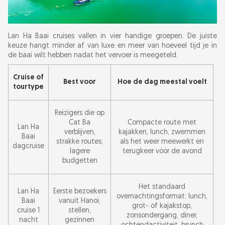
Lan Ha Baai cruises vallen in vier handige groepen. De juiste
keuze hangt minder af van luxe en meer van hoeveel tijd je in
de baai wilt hebben nadat het vervoer is meegeteld.
Cruise of
Best voor
Hoe de dag meestal voelt
tourtype
Reizigers die op
Cat Ba
Compacte route met
Lan Ha
verblijven,
kajakken, lunch, zwemmen
Baai
strakke routes,
als het weer meewerkt en
dagcruise
lagere
terugkeer vóór de avond
budgetten
Het standaard
Lan Ha
Eerste bezoekers
overnachtingsformat: lunch,
Baai
vanuit Hanoi,
grot- of kajakstop,
cruise 1
stellen,
zonsondergang, diner,
nacht
gezinnen