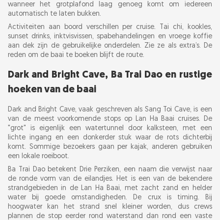
wanneer het grotplafond laag genoeg komt om iedereen
automatisch te laten bukken.
Activiteiten aan boord verschillen per cruise. Tai chi, kookles,
sunset drinks, inktvisvissen, spabehandelingen en vroege koffie
aan dek zijn de gebruikelijke onderdelen. Zie ze als extra’s. De
reden om de baai te boeken blijft de route.
Dark and Bright Cave, Ba Trai Dao en rustige
hoeken van de baai
Dark and Bright Cave, vaak geschreven als Sang Toi Cave, is een
van de meest voorkomende stops op Lan Ha Baai cruises. De
"grot" is eigenlijk een watertunnel door kalksteen, met een
lichte ingang en een donkerder stuk waar de rots dichterbij
komt. Sommige bezoekers gaan per kajak, anderen gebruiken
een lokale roeiboot.
Ba Trai Dao betekent Drie Perziken, een naam die verwijst naar
de ronde vorm van de eilandjes. Het is een van de bekendere
strandgebieden in de Lan Ha Baai, met zacht zand en helder
water bij goede omstandigheden. De crux is timing. Bij
hoogwater kan het strand snel kleiner worden, dus crews
plannen de stop eerder rond waterstand dan rond een vaste