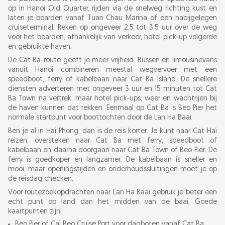
op in Hanoi Old Quarter, rijden via de snelweg richting kust en
laten je boarden vanaf Tuan Chau Marina of een nabijgelegen
cruiseterminal. Reken op ongeveer 2,5 tot 3,5 uur over de weg
vóór het boarden, afhankelijk van verkeer, hotel pick-up volgorde
en gebruikte haven.
De Cat Ba-route geeft je meer vrijheid. Bussen en limousinevans
vanuit Hanoi combineren meestal wegvervoer met een
speedboot, ferry of kabelbaan naar Cat Ba Island. De snellere
diensten adverteren met ongeveer 3 uur en 15 minuten tot Cat
Ba Town na vertrek, maar hotel pick-ups, weer en wachtrijen bij
de haven kunnen dat rekken. Eenmaal op Cat Ba is Beo Pier het
normale startpunt voor boottochten door de Lan Ha Baai.
Ben je al in Hai Phong, dan is de reis korter. Je kunt naar Cat Hai
reizen, oversteken naar Cat Ba met ferry, speedboot of
kabelbaan en daarna doorgaan naar Cat Ba Town of Beo Pier. De
ferry is goedkoper en langzamer. De kabelbaan is sneller en
mooi, maar openingstijden en onderhoudssluitingen moet je op
de reisdag checken.
Voor routezoekopdrachten naar Lan Ha Baai gebruik je beter een
echt punt op land dan het midden van de baai. Goede
kaartpunten zijn:
Beo Pier of Cai Beo Cruise Port voor dagboten vanaf Cat Ba