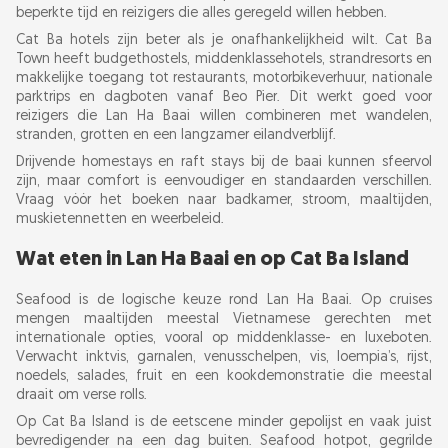
beperkte tijd en reizigers die alles geregeld willen hebben.
Cat Ba hotels zijn beter als je onafhankelijkheid wilt. Cat Ba
Town heeft budgethostels, middenklassehotels, strandresorts en
makkelijke toegang tot restaurants, motorbikeverhuur, nationale
parktrips en dagboten vanaf Beo Pier. Dit werkt goed voor
reizigers die Lan Ha Baai willen combineren met wandelen,
stranden, grotten en een langzamer eilandverblijf.
Drijvende homestays en raft stays bij de baai kunnen sfeervol
zijn, maar comfort is eenvoudiger en standaarden verschillen.
Vraag vóór het boeken naar badkamer, stroom, maaltijden,
muskietennetten en weerbeleid.
Wat eten in Lan Ha Baai en op Cat Ba Island
Seafood is de logische keuze rond Lan Ha Baai. Op cruises
mengen maaltijden meestal Vietnamese gerechten met
internationale opties, vooral op middenklasse- en luxeboten.
Verwacht inktvis, garnalen, venusschelpen, vis, loempia’s, rijst,
noedels, salades, fruit en een kookdemonstratie die meestal
draait om verse rolls.
Op Cat Ba Island is de eetscene minder gepolijst en vaak juist
bevredigender na een dag buiten. Seafood hotpot, gegrilde