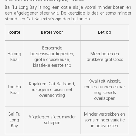
Bai Tu Long Bay is nog een optie als je vooral minder boten en
een afgelegener sfeer wilt. De keerzijde is dat er soms minder
strand- en Cat Ba-extra’s zijn dan bij Lan Ha.
Route
Beter voor
Let op
Beroemde
Halong
bezienswaardigheden,
Meer boten en
Baai
grote cruisekeuze,
drukkere grotstops
klassieke eerste trip
Kwaliteit wisselt,
Kajakken, Cat Ba Island,
Lan Ha
routes kunnen elkaar
rustigere cruises met
Baai
nog steeds
overnachting
overlappen
Bai Tu
Minder vertrekken en
Afgelegen sfeer, minder
Long
soms minder variatie
schepen
Bay
in activiteiten