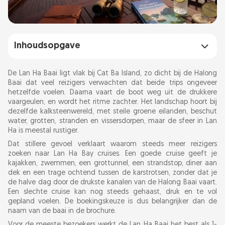
Inhoudsopgave
Lan Ha Baai kaart, locatie en praktische feiten
De Lan Ha Baai ligt vlak bij Cat Ba Island, zo dicht bij de Halong
Baai dat veel reizigers verwachten dat beide trips ongeveer
hetzelfde voelen. Daarna vaart de boot weg uit de drukkere
Lan Ha Baai cruises: 1 nacht, 2 nachten, dagtrips
vaargeulen, en wordt het ritme zachter. Het landschap hoort bij
en boottochten
dezelfde kalksteenwereld, met steile groene eilanden, beschut
water, grotten, stranden en vissersdorpen, maar de sfeer in Lan
Ha is meestal rustiger.
Hoe kies je de beste Lan Ha Baai cruise?
Dat stillere gevoel verklaart waarom steeds meer reizigers
zoeken naar Lan Ha Bay cruises. Een goede cruise geeft je
Lan Ha Baai vanuit Hanoi: route via Cat Ba, Hai
kajakken, zwemmen, een grottunnel, een strandstop, diner aan
Phong en Tuan Chau
dek en een trage ochtend tussen de karstrotsen, zonder dat je
de halve dag door de drukste kanalen van de Halong Baai vaart.
Een slechte cruise kan nog steeds gehaast, druk en te vol
Beste dingen om te doen tijdens een Lan Ha
gepland voelen. De boekingskeuze is dus belangrijker dan de
naam van de baai in de brochure.
Baai tour
Voor de meeste bezoekers werkt de Lan Ha Baai het best als 1-