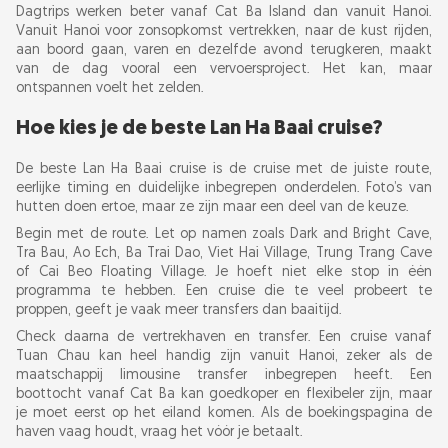
Dagtrips werken beter vanaf Cat Ba Island dan vanuit Hanoi.
Vanuit Hanoi voor zonsopkomst vertrekken, naar de kust rijden,
aan boord gaan, varen en dezelfde avond terugkeren, maakt
van de dag vooral een vervoersproject. Het kan, maar
ontspannen voelt het zelden.
Hoe kies je de beste Lan Ha Baai cruise?
De beste Lan Ha Baai cruise is de cruise met de juiste route,
eerlijke timing en duidelijke inbegrepen onderdelen. Foto’s van
hutten doen ertoe, maar ze zijn maar een deel van de keuze.
Begin met de route. Let op namen zoals Dark and Bright Cave,
Tra Bau, Ao Ech, Ba Trai Dao, Viet Hai Village, Trung Trang Cave
of Cai Beo Floating Village. Je hoeft niet elke stop in één
programma te hebben. Een cruise die te veel probeert te
proppen, geeft je vaak meer transfers dan baaitijd.
Check daarna de vertrekhaven en transfer. Een cruise vanaf
Tuan Chau kan heel handig zijn vanuit Hanoi, zeker als de
maatschappij limousine transfer inbegrepen heeft. Een
boottocht vanaf Cat Ba kan goedkoper en flexibeler zijn, maar
je moet eerst op het eiland komen. Als de boekingspagina de
haven vaag houdt, vraag het vóór je betaalt.