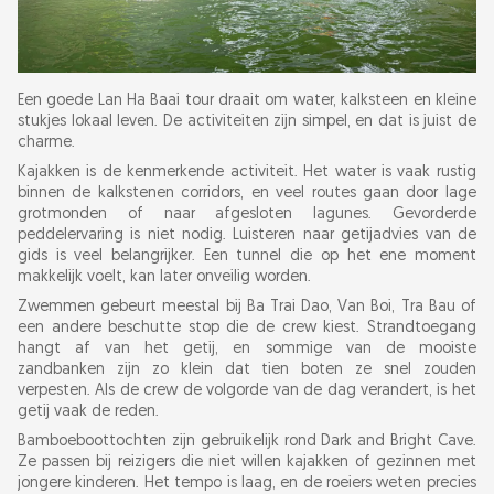
Een goede Lan Ha Baai tour draait om water, kalksteen en kleine
stukjes lokaal leven. De activiteiten zijn simpel, en dat is juist de
charme.
Kajakken is de kenmerkende activiteit. Het water is vaak rustig
binnen de kalkstenen corridors, en veel routes gaan door lage
grotmonden of naar afgesloten lagunes. Gevorderde
peddelervaring is niet nodig. Luisteren naar getijadvies van de
gids is veel belangrijker. Een tunnel die op het ene moment
makkelijk voelt, kan later onveilig worden.
Zwemmen gebeurt meestal bij Ba Trai Dao, Van Boi, Tra Bau of
een andere beschutte stop die de crew kiest. Strandtoegang
hangt af van het getij, en sommige van de mooiste
zandbanken zijn zo klein dat tien boten ze snel zouden
verpesten. Als de crew de volgorde van de dag verandert, is het
getij vaak de reden.
Bamboeboottochten zijn gebruikelijk rond Dark and Bright Cave.
Ze passen bij reizigers die niet willen kajakken of gezinnen met
jongere kinderen. Het tempo is laag, en de roeiers weten precies