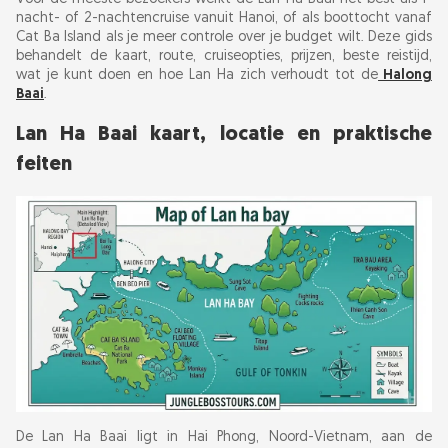
nacht- of 2-nachtencruise vanuit Hanoi, of als boottocht vanaf
Dark and Bright Cave, Ba Trai Dao en rustige
Cat Ba Island als je meer controle over je budget wilt. Deze gids
hoeken van de baai
behandelt de kaart, route, cruiseopties, prijzen, beste reistijd,
wat je kunt doen en hoe Lan Ha zich verhoudt tot de
Halong
Baai
.
Cai Beo Floating Village en Viet Hai Village
Lan Ha Baai kaart, locatie en praktische
Lan Ha Baai vs Halong Baai: welke cruise is
feiten
beter?
Beste reistijd voor Lan Ha Baai en wat het
weer betekent
Lan Ha Baai cruiseprijs, boektips en wat is
inbegrepen
Waar verblijven: cruisehut, Cat Ba hotel of
drijvende homestay
De Lan Ha Baai ligt in Hai Phong, Noord-Vietnam, aan de