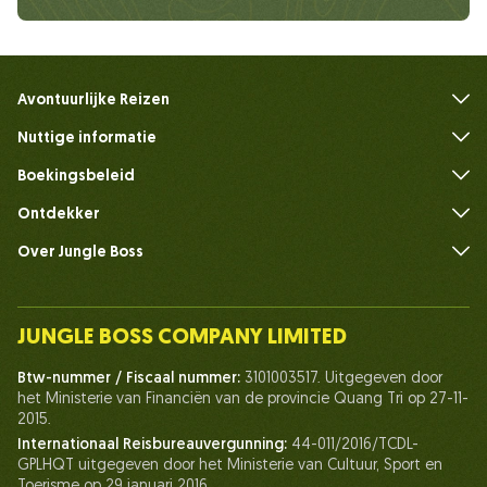
Avontuurlijke Reizen
Nuttige informatie
Veelgestelde vragen
Boekingsbeleid
Ontdekker
Over Jungle Boss
Introduceer
Ons team
JUNGLE BOSS COMPANY LIMITED
Mens van Jungle Boss
Btw-nummer / Fiscaal nummer:
3101003517. Uitgegeven door
Leven bij Jungle Boss
het Ministerie van Financiën van de provincie Quang Tri op 27-11-
2015.
Onze certificaten
Internationaal Reisbureauvergunning:
44-011/2016/TCDL-
Partnerschap
GPLHQT uitgegeven door het Ministerie van Cultuur, Sport en
Toerisme op 29 januari 2016