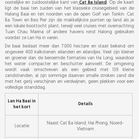
oostelijke en zuidoostelijke kant van
Cat Ba Island
. Op de kaart
Wat eten in Lan Ha Baai en op Cat Ba Island
ligt de baai ten zuiden van het klassieke cruisegebied van de
Halong Baai en ten noorden van de open Golf van Tonkin. Cat
Ba Town en Beo Pier zijn de makkelijkste punten op land als je
Verantwoord reizen in een UNESCO-baai
een lokale boottocht plant, terwijl veel cruises met overnachting
Tuan Chau Marina of andere havens rond Halong gebruiken
voordat ze Lan Ha in varen.
De baai beslaat meer dan 7.000 hectare en staat bekend om
ongeveer 400 kalkstenen eilanden en eilandjes. Veel zijn kleiner
en groener dan de beroemde formaties van Ha Long, waardoor
het water compacter en beschutter aanvoelt. De omgeving
wordt vaak omschreven als een gebied met 139 kleine
zandstranden, al zijn sommige daarvan smalle stroken zand die
met het getij verschijnen en verdwijnen, geen plekken voor een
volledige stranddag.
Lan Ha Baai in
Details
het kort
Naast Cat Ba Island, Hai Phong, Noord-
Locatie
Vietnam