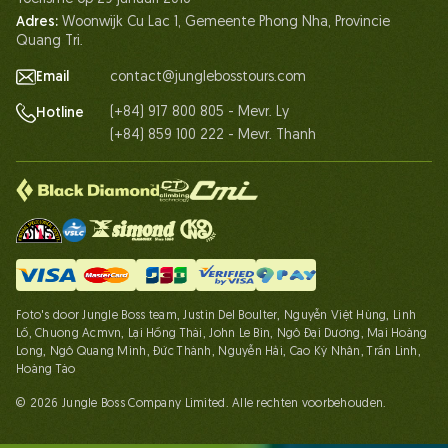
Neem contact met ons op
Adres:
Woonwijk Cu Lac 1, Gemeente Phong Nha, Provincie
Quang Tri.
Email
contact@junglebosstours.com
(+84) 917 800 805 - Mevr. Ly
Hotline
(+84) 859 100 222 - Mevr. Thanh
Foto's door Jungle Boss team, Justin Del Boulter, Nguyễn Việt Hùng, Linh
Lố, Chuong Acmvn, Lại Hồng Thái, John Le Bin, Ngô Đại Dương, Mai Hoàng
Long, Ngô Quang Minh, Đức Thành, Nguyễn Hải, Cao Kỳ Nhân, Trần Linh,
Hoàng Táo
© 2026 Jungle Boss Company Limited. Alle rechten voorbehouden.