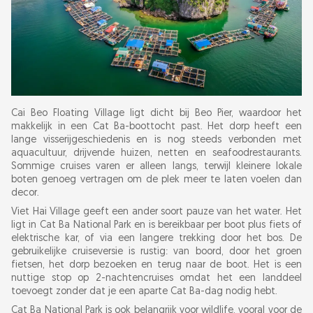
Cai Beo Floating Village ligt dicht bij Beo Pier, waardoor het
makkelijk in een Cat Ba-boottocht past. Het dorp heeft een
lange visserijgeschiedenis en is nog steeds verbonden met
aquacultuur, drijvende huizen, netten en seafoodrestaurants.
Sommige cruises varen er alleen langs, terwijl kleinere lokale
boten genoeg vertragen om de plek meer te laten voelen dan
decor.
Viet Hai Village geeft een ander soort pauze van het water. Het
ligt in Cat Ba National Park en is bereikbaar per boot plus fiets of
elektrische kar, of via een langere trekking door het bos. De
gebruikelijke cruiseversie is rustig: van boord, door het groen
fietsen, het dorp bezoeken en terug naar de boot. Het is een
nuttige stop op 2-nachtencruises omdat het een landdeel
toevoegt zonder dat je een aparte Cat Ba-dag nodig hebt.
Cat Ba National Park is ook belangrijk voor wildlife, vooral voor de