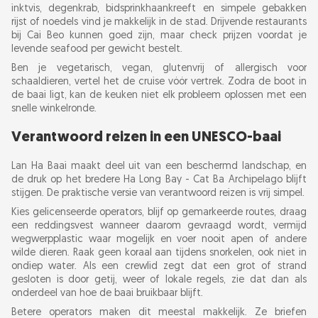
inktvis, degenkrab, bidsprinkhaankreeft en simpele gebakken
rijst of noedels vind je makkelijk in de stad. Drijvende restaurants
bij Cai Beo kunnen goed zijn, maar check prijzen voordat je
levende seafood per gewicht bestelt.
Ben je vegetarisch, vegan, glutenvrij of allergisch voor
schaaldieren, vertel het de cruise vóór vertrek. Zodra de boot in
de baai ligt, kan de keuken niet elk probleem oplossen met een
snelle winkelronde.
Verantwoord reizen in een UNESCO-baai
Lan Ha Baai maakt deel uit van een beschermd landschap, en
de druk op het bredere Ha Long Bay - Cat Ba Archipelago blijft
stijgen. De praktische versie van verantwoord reizen is vrij simpel.
Kies gelicenseerde operators, blijf op gemarkeerde routes, draag
een reddingsvest wanneer daarom gevraagd wordt, vermijd
wegwerpplastic waar mogelijk en voer nooit apen of andere
wilde dieren. Raak geen koraal aan tijdens snorkelen, ook niet in
ondiep water. Als een crewlid zegt dat een grot of strand
gesloten is door getij, weer of lokale regels, zie dat dan als
onderdeel van hoe de baai bruikbaar blijft.
Betere operators maken dit meestal makkelijk. Ze briefen