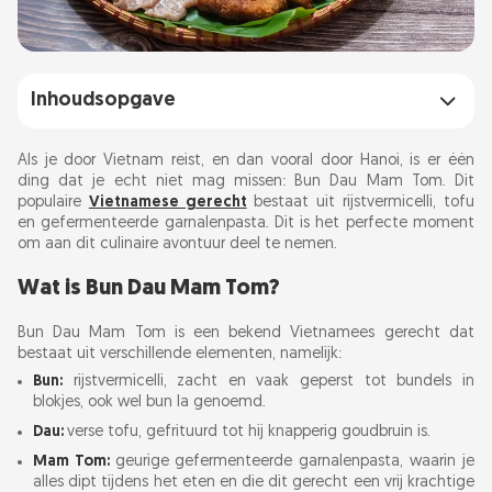
Inhoudsopgave
Wat is Bun Dau Mam Tom?
Als je door Vietnam reist, en dan vooral door Hanoi, is er één
ding dat je echt niet mag missen: Bun Dau Mam Tom. Dit
populaire
Een persoonlijke ontmoeting met Bun Dau
Vietnamese gerecht
bestaat uit rijstvermicelli, tofu
en gefermenteerde garnalenpasta. Dit is het perfecte moment
Mam Tom
om aan dit culinaire avontuur deel te nemen.
Wat is Bun Dau Mam Tom?
Waar kun je Bun Dau Mam Tom proberen?
Tips voor beginners
Bun Dau Mam Tom is een bekend Vietnamees gerecht dat
bestaat uit verschillende elementen, namelijk:
Prijs en portie
Bun:
rijstvermicelli, zacht en vaak geperst tot bundels in
blokjes, ook wel bun la genoemd.
Dau:
verse tofu, gefrituurd tot hij knapperig goudbruin is.
Wanneer te genieten
Mam Tom:
geurige gefermenteerde garnalenpasta, waarin je
alles dipt tijdens het eten en die dit gerecht een vrij krachtige