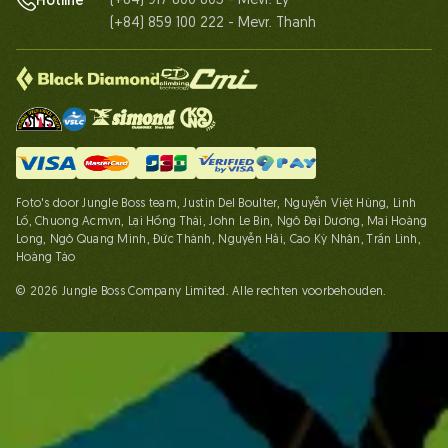
(+84) 917 800 805 - Mevr. Ly
Hotline
(+84) 859 100 222 - Mevr. Thanh
Foto's door Jungle Boss team, Justin Del Boulter, Nguyễn Việt Hùng, Linh
Lố, Chuong Acmvn, Lại Hồng Thái, John Le Bin, Ngô Đại Dương, Mai Hoàng
Long, Ngô Quang Minh, Đức Thành, Nguyễn Hải, Cao Kỳ Nhân, Trần Linh,
Hoàng Táo
© 2026 Jungle Boss Company Limited. Alle rechten voorbehouden.