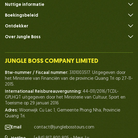
Nuttige informatie
Veelgestelde vragen
Boekingsbeleid
Ontdekker
Over Jungle Boss
Introduceer
Ons team
JUNGLE BOSS COMPANY LIMITED
Mens van Jungle Boss
Btw-nummer / Fiscaal nummer:
3101003517. Uitgegeven door
Leven bij Jungle Boss
het Ministerie van Financiën van de provincie Quang Tri op 27-11-
2015.
Onze certificaten
Internationaal Reisbureauvergunning:
44-011/2016/TCDL-
Partnerschap
GPLHQT uitgegeven door het Ministerie van Cultuur, Sport en
Toerisme op 29 januari 2016
Neem contact met ons op
Adres:
Woonwijk Cu Lac 1, Gemeente Phong Nha, Provincie
Quang Tri.
Email
contact@junglebosstours.com