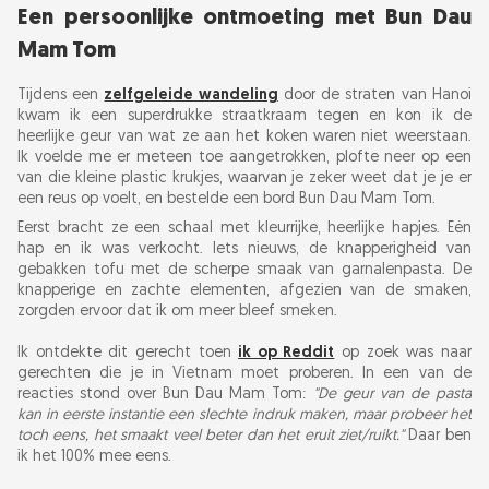
Een persoonlijke ontmoeting met Bun Dau
Mam Tom
Tijdens een
zelfgeleide wandeling
door de straten van Hanoi
kwam ik een superdrukke straatkraam tegen en kon ik de
heerlijke geur van wat ze aan het koken waren niet weerstaan.
Ik voelde me er meteen toe aangetrokken, plofte neer op een
van die kleine plastic krukjes, waarvan je zeker weet dat je je er
een reus op voelt, en bestelde een bord Bun Dau Mam Tom.
Eerst bracht ze een schaal met kleurrijke, heerlijke hapjes. Eén
hap en ik was verkocht. Iets nieuws, de knapperigheid van
gebakken tofu met de scherpe smaak van garnalenpasta. De
knapperige en zachte elementen, afgezien van de smaken,
zorgden ervoor dat ik om meer bleef smeken.
Ik ontdekte dit gerecht toen
ik op Reddit
op zoek was naar
gerechten die je in Vietnam moet proberen. In een van de
reacties stond over Bun Dau Mam Tom:
"De geur van de pasta
kan in eerste instantie een slechte indruk maken, maar probeer het
toch eens, het smaakt veel beter dan het eruit ziet/ruikt."
Daar ben
ik het 100% mee eens.