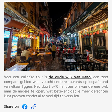
Voor een culinaire tour is
de oude wijk van Hanoi
een zeer
compact gebied waar verschillende restaurants op loopafstand
van elkaar liggen. Het duurt 5-10 minuten om van de ene plek
naar de andere te lopen, wat betekent dat je meer gerechten
kunt proeven zonder al te veel tijd te verspillen.
Share on