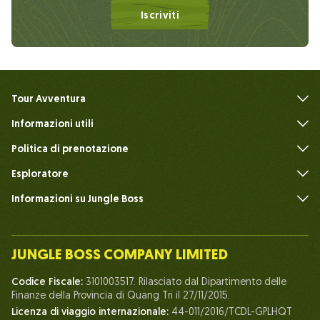
Iscriviti
Tour Avventura
Informazioni utili
FAQ
Politica di prenotazione
Esploratore
Informazioni su Jungle Boss
Introdurre
Il nostro team
JUNGLE BOSS COMPANY LIMITED
Umano del Capo della Giungla
Codice Fiscale:
3101003517. Rilasciato dal Dipartimento delle
Vita a Jungle Boss
Finanze della Provincia di Quang Tri il 27/11/2015.
Licenza di viaggio internazionale:
44-011/2016/TCDL-GPLHQT
I nostri certificati