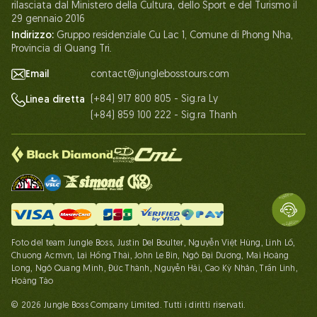
rilasciata dal Ministero della Cultura, dello Sport e del Turismo il
Partenariato
29 gennaio 2016
Indirizzo:
Gruppo residenziale Cu Lac 1, Comune di Phong Nha,
Contattaci
Provincia di Quang Tri.
Email
contact@junglebosstours.com
(+84) 917 800 805 - Sig.ra Ly
Linea diretta
(+84) 859 100 222 - Sig.ra Thanh
Foto del team Jungle Boss, Justin Del Boulter, Nguyễn Việt Hùng, Linh Lố,
Chuong Acmvn, Lại Hồng Thái, John Le Bin, Ngô Đại Dương, Mai Hoàng
Long, Ngô Quang Minh, Đức Thành, Nguyễn Hải, Cao Kỳ Nhân, Trần Linh,
Hoàng Táo
© 2026 Jungle Boss Company Limited. Tutti i diritti riservati.