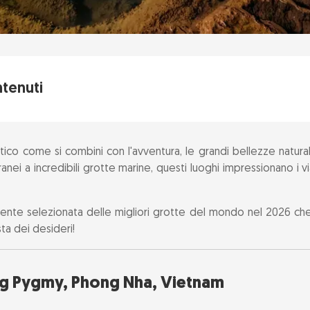
ntenuti
ang Pygmy, Phong Nha, Vietnam
co come si combini con l'avventura, le grandi bellezze naturali 
iaccio di Mendenhall, Alaska, Stati Uniti
anei a incredibili grotte marine, questi luoghi impressionano i v
lowworm Caves, Nuova Zelanda
amente selezionata delle migliori grotte del mondo nel 2026 c
sta dei desideri!
ngal, Scozia
a, Capri, Italia
ang Pygmy, Phong Nha, Vietnam
anta, India