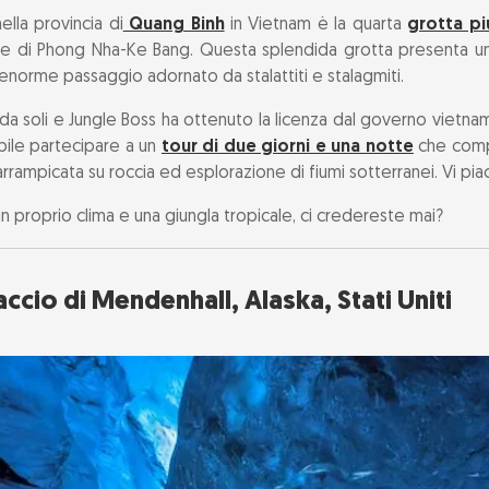
lla provincia di
Quang Binh
in Vietnam è la quarta
grotta p
le di Phong Nha-Ke Bang. Questa splendida grotta presenta un'
 Flauto di Canna, Cina
norme passaggio adornato da stalattiti e stalagmiti.
armo, Cile
a da soli e Jungle Boss ha ottenuto la licenza dal governo vietna
bile partecipare a un
tour di due giorni e una notte
che comp
e, Kentucky, Stati Uniti
 arrampicata su roccia ed esplorazione di fiumi sotterranei. Vi pi
n proprio clima e una giungla tropicale, ci credereste mai?
lt Ice Cave, Austria
kocjan, Slovenia
accio di Mendenhall, Alaska, Stati Uniti
e fate di Saalfeld, Germania
Son Doong, Vietnam
aggio per avventure speleologiche