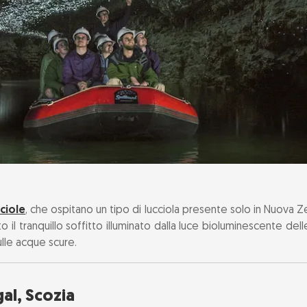
cciole
, che ospitano un tipo di lucciola presente solo in Nuova 
o il tranquillo soffitto illuminato dalla luce bioluminescente del
ulle acque scure.
gal, Scozia