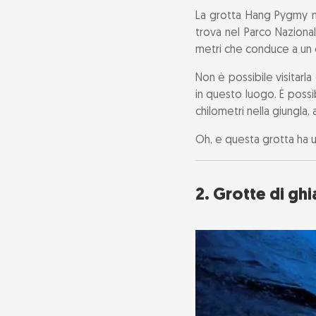
La grotta Hang Pygmy ne
trova nel Parco Naziona
7. Grotta della
metri che conduce a un e
8. Grotte di m
Non è possibile visitarl
in questo luogo. È possi
9. Mammoth Cav
chilometri nella giungla,
Oh, e questa grotta ha u
10. Eisriesenwe
11. Grotte di S
2. Grotte di ghi
12. Grotte dell
13. Grotta di 
Consigli di vi