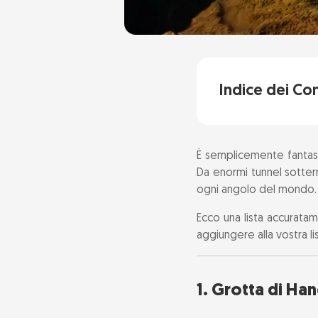
Indice dei Co
1. Grotta di H
È semplicemente fantasti
2. Grotte di gh
Da enormi tunnel sotterr
ogni angolo del mondo.
3. Waitomo G
Ecco una lista accurat
aggiungere alla vostra li
4. Grotta di Fi
5. Grotta Azzurr
1. Grotta di H
6. Grotte di Aj