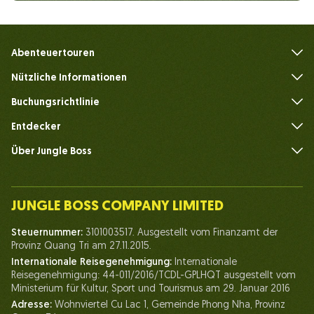
Abenteuertouren
Nützliche Informationen
Häufig gestellte Fragen
Buchungsrichtlinie
Entdecker
Über Jungle Boss
Einführen
Unser Team
JUNGLE BOSS COMPANY LIMITED
Mensch des Dschungelbosses
Steuernummer:
3101003517. Ausgestellt vom Finanzamt der
Leben bei Jungle Boss
Provinz Quang Tri am 27.11.2015.
Internationale Reisegenehmigung:
Internationale
Unsere Zertifikate
Reisegenehmigung: 44-011/2016/TCDL-GPLHQT ausgestellt vom
Partnerschaft
Ministerium für Kultur, Sport und Tourismus am 29. Januar 2016
Adresse:
Wohnviertel Cu Lac 1, Gemeinde Phong Nha, Provinz
Kontaktieren Sie uns