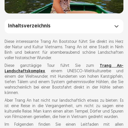
Inhaltsverzeichnis
Entdecken Sie die Landschaft von Trang An
Diese interessante Trang An Bootstour führt Sie direkt ins Herz
der Natur und Kultur Vietnams. Trang An ist eine Stadt in Ninh
Binh und bekannt für atemberaubend schöne Landschaften
Planen Sie eine Reise nach Ninh Binh
voller historischer Wunder.
Diese ganztägige Tour führt Sie zum
Trang An-
Trang An Bootstour Preise 2026: Was kostet
Landschaftskomplex
, einem UNESCO-Weltkulturerbe und
es wirklich?
einem der Weltwunder, mit Hunderten von hohen Karstgipfeln,
tiefen Tälern und einem System geheimnisvoller Höhlen, die Sie
wahrscheinlich bei einer Bootsfahrt direkt in der Höhle sehen
können.
Reiserouten der Trang An-Bootstour
Aber Trang An hat nicht nur landschaftlich etwas zu bieten: Es
ist eine Reise in die Vergangenheit, um nicht zu sagen eine
Option 1: Die klassische Tour
kulturelle Reise. Man kann einen alten Tempel, Dörfer und Spuren
Route 2: Die malerische Expedition
von Filmszenen genießen, die hier in Vietnam gedreht wurden.
Route 3: Der Abenteuerpfad
Im Folgenden finden Sie einen Leitfaden mit allen