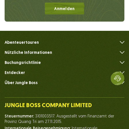
Anmelden
Abenteuertouren
Nützliche Informationen
Häufig gestellte Fragen
Buchungsrichtlinie
Entdecker
Über Jungle Boss
Einführen
Unser Team
JUNGLE BOSS COMPANY LIMITED
Mensch des Dschungelbosses
Steuernummer:
3101003517. Ausgestellt vom Finanzamt der
Leben bei Jungle Boss
Provinz Quang Tri am 27.11.2015.
Internationale Reisegenehmigung:
Internationale
Unsere Zertifikate