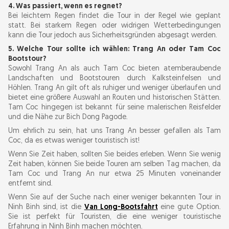
4. Was passiert, wenn es regnet?
Bei leichtem Regen findet die Tour in der Regel wie geplant
statt. Bei starkem Regen oder widrigen Wetterbedingungen
kann die Tour jedoch aus Sicherheitsgründen abgesagt werden.
5. Welche Tour sollte ich wählen: Trang An oder Tam Coc
Bootstour?
Sowohl Trang An als auch Tam Coc bieten atemberaubende
Landschaften und Bootstouren durch Kalksteinfelsen und
Höhlen. Trang An gilt oft als ruhiger und weniger überlaufen und
bietet eine größere Auswahl an Routen und historischen Stätten.
Tam Coc hingegen ist bekannt für seine malerischen Reisfelder
und die Nähe zur Bich Dong Pagode.
Um ehrlich zu sein, hat uns Trang An besser gefallen als Tam
Coc, da es etwas weniger touristisch ist!
Wenn Sie Zeit haben, sollten Sie beides erleben. Wenn Sie wenig
Zeit haben, können Sie beide Touren am selben Tag machen, da
Tam Coc und Trang An nur etwa 25 Minuten voneinander
entfernt sind.
Wenn Sie auf der Suche nach einer weniger bekannten Tour in
Ninh Binh sind, ist die
Van Long-Bootsfahrt
eine gute Option.
Sie ist perfekt für Touristen, die eine weniger touristische
Erfahrung in Ninh Binh machen möchten.