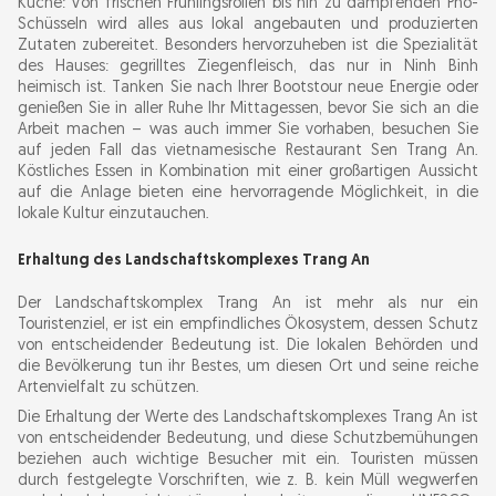
Küche: Von frischen Frühlingsrollen bis hin zu dampfenden Pho-
Schüsseln wird alles aus lokal angebauten und produzierten
Zutaten zubereitet. Besonders hervorzuheben ist die Spezialität
des Hauses: gegrilltes Ziegenfleisch, das nur in Ninh Binh
heimisch ist. Tanken Sie nach Ihrer Bootstour neue Energie oder
genießen Sie in aller Ruhe Ihr Mittagessen, bevor Sie sich an die
Arbeit machen – was auch immer Sie vorhaben, besuchen Sie
auf jeden Fall das vietnamesische Restaurant Sen Trang An.
Köstliches Essen in Kombination mit einer großartigen Aussicht
auf die Anlage bieten eine hervorragende Möglichkeit, in die
lokale Kultur einzutauchen.
Erhaltung des Landschaftskomplexes Trang An
Der Landschaftskomplex Trang An ist mehr als nur ein
Touristenziel, er ist ein empfindliches Ökosystem, dessen Schutz
von entscheidender Bedeutung ist. Die lokalen Behörden und
die Bevölkerung tun ihr Bestes, um diesen Ort und seine reiche
Artenvielfalt zu schützen.
Die Erhaltung der Werte des Landschaftskomplexes Trang An ist
von entscheidender Bedeutung, und diese Schutzbemühungen
beziehen auch wichtige Besucher mit ein. Touristen müssen
durch festgelegte Vorschriften, wie z. B. kein Müll wegwerfen