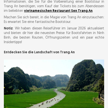
Informationen, die Sie für die Vorbereitung einer Bootstour in
Trang An benötigen, vom Kauf der Tickets bis zum Abendessen
Kaufen Sie Ihr Bootsticket für Trang An
im beliebten
vietnamesischen Restaurant Sen Trang An
.
Machen Sie sich bereit, in die Magie von Trang An einzutauchen:
Was Sie von Ihrer Trang An-Bootsfahrt
Es erwartet Sie eine fantastische Bootstour.
erwarten können
Notiz
: Wir haben diesen Reiseführer im Januar 2026 aktualisiert
und bieten dir hier die neuesten Preise für Bootsfahrten in Ninh
Binh, die besten Routen, Öffnungszeiten und ein paar echte
Festhalten: Kurztipps für die Fotografie auf der
Insidertipps!
Bootstour
Entdecken Sie die Landschaft von Trang An
Abendessen mit Blick auf den Fluss: Sen Trang
An Restaurant
Erhaltung des Landschaftskomplexes Trang An
Kombinieren Sie Ihre Bootstour mit anderen
Sehenswürdigkeiten in Ninh Binh