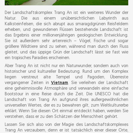
Praktische Tipps für eine reibungslose Tour in
Trang An
Der Landschaftskomplex Trang An ist ein weiteres Wunder der
Natur. Die aus einem unübersichtlichen Labyrinth aus
Kalksteinfelsen, die sich abrupt aus smaragdgrünen Reisfeldern
Praktische Tipps für die Bootstour in Trang An:
erheben, und gewundenen Flüssen bestehende Landschaft ist
das Ergebnis einer millionenjährigen geologischen Entwicklung.
Sie ist außerdem sehr artenreich – Vögel, Fische und sogar
FAQs: Eine Tour mit dem Boot durch Trang An
größere Wildtiere sind zu sehen, während man durch den Fluss
gleitet, und das üppige Grün der Landschaft lässt sie fast wie
ein tropisches Paradies erscheinen.
Aber Trang An ist nicht nur ein Naturwunder, sondern auch von
historischer und kultureller Bedeutung. Rund um den Komplex
liegen verstreut alte Tempel und Pagoden, Überreste
vergangener Zeiten in
Vietnam
. Sie verleihen der Landschaft
eine geheimnisvolle Atmosphäre und verwandeln eine einfache
Bootstour in eine Reise durch die Zeit. Die UNESCO hat die
Landschaft von Trang An aufgrund ihres außergewöhnlichen
universellen Wertes, der es zu bewahren gilt, zum Weltkulturerbe
erklärt. Wenn Sie diesen Ort einmal entdeckt haben, werden Sie
verstehen, dass er zu den Schätzen der Menschheit gehört.
Lassen Sie sich also von der Magie des Landschaftskomplexes
Trang An verzaubern, denn er ist tatsächlich einer dieser Orte,