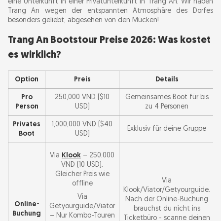
eine Unterkunft in einer Privatunterkunft in Trang An. Wir haben
Trang An wegen der entspannten Atmosphäre des Dorfes
besonders geliebt, abgesehen von den Mücken!
Trang An Bootstour Preise 2026: Was kostet
es wirklich?
Option
Preis
Details
Pro
250,000 VND ($10
Gemeinsames Boot für bis
Person
USD)
zu 4 Personen
Privates
1,000,000 VND ($40
Exklusiv für deine Gruppe
Boot
USD)
Via
Klook
– 250.000
VND (10 USD).
Gleicher Preis wie
Via
offline
Klook/Viator/Getyourguide.
Via
Nach der Online-Buchung
Online-
Getyourguide/Viator
brauchst du nicht ins
Buchung
– Nur Kombo-Touren
Ticketbüro - scanne deinen