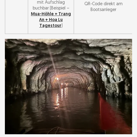
mit Aufschlag
QR-Code direkt am
buchbar (Beispiel –
Bootsanleger
Mua-Höhle + Trang
An + Hoa Lu
Tagestour
)