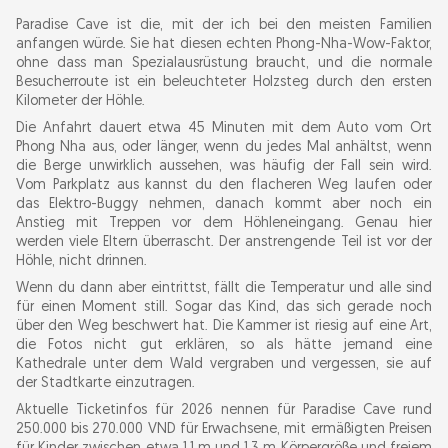
Paradise Cave ist die, mit der ich bei den meisten Familien
anfangen würde. Sie hat diesen echten Phong-Nha-Wow-Faktor,
ohne dass man Spezialausrüstung braucht, und die normale
Besucherroute ist ein beleuchteter Holzsteg durch den ersten
Kilometer der Höhle.
Die Anfahrt dauert etwa 45 Minuten mit dem Auto vom Ort
Phong Nha aus, oder länger, wenn du jedes Mal anhältst, wenn
die Berge unwirklich aussehen, was häufig der Fall sein wird.
Vom Parkplatz aus kannst du den flacheren Weg laufen oder
das Elektro-Buggy nehmen, danach kommt aber noch ein
Anstieg mit Treppen vor dem Höhleneingang. Genau hier
werden viele Eltern überrascht. Der anstrengende Teil ist vor der
Höhle, nicht drinnen.
Wenn du dann aber eintrittst, fällt die Temperatur und alle sind
für einen Moment still. Sogar das Kind, das sich gerade noch
über den Weg beschwert hat. Die Kammer ist riesig auf eine Art,
die Fotos nicht gut erklären, so als hätte jemand eine
Kathedrale unter dem Wald vergraben und vergessen, sie auf
der Stadtkarte einzutragen.
Aktuelle Ticketinfos für 2026 nennen für Paradise Cave rund
250.000 bis 270.000 VND für Erwachsene, mit ermäßigten Preisen