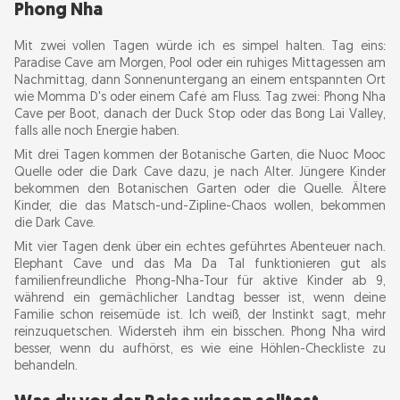
Phong Nha
Mit zwei vollen Tagen würde ich es simpel halten. Tag eins:
Paradise Cave am Morgen, Pool oder ein ruhiges Mittagessen am
Nachmittag, dann Sonnenuntergang an einem entspannten Ort
wie Momma D's oder einem Café am Fluss. Tag zwei: Phong Nha
Cave per Boot, danach der Duck Stop oder das Bong Lai Valley,
falls alle noch Energie haben.
Mit drei Tagen kommen der Botanische Garten, die Nuoc Mooc
Quelle oder die Dark Cave dazu, je nach Alter. Jüngere Kinder
bekommen den Botanischen Garten oder die Quelle. Ältere
Kinder, die das Matsch-und-Zipline-Chaos wollen, bekommen
die Dark Cave.
Mit vier Tagen denk über ein echtes geführtes Abenteuer nach.
Elephant Cave und das Ma Da Tal funktionieren gut als
familienfreundliche Phong-Nha-Tour für aktive Kinder ab 9,
während ein gemächlicher Landtag besser ist, wenn deine
Familie schon reisemüde ist. Ich weiß, der Instinkt sagt, mehr
reinzuquetschen. Widersteh ihm ein bisschen. Phong Nha wird
besser, wenn du aufhörst, es wie eine Höhlen-Checkliste zu
behandeln.