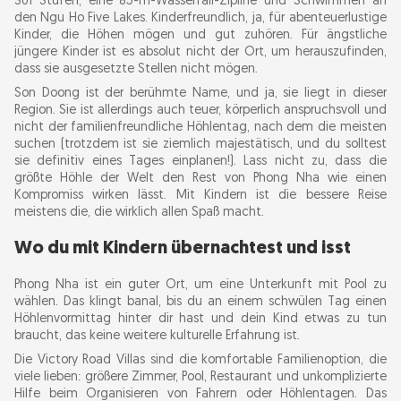
301 Stufen, eine 85-m-Wasserfall-Zipline und Schwimmen an
den Ngu Ho Five Lakes. Kinderfreundlich, ja, für abenteuerlustige
Kinder, die Höhen mögen und gut zuhören. Für ängstliche
jüngere Kinder ist es absolut nicht der Ort, um herauszufinden,
dass sie ausgesetzte Stellen nicht mögen.
Son Doong ist der berühmte Name, und ja, sie liegt in dieser
Region. Sie ist allerdings auch teuer, körperlich anspruchsvoll und
nicht der familienfreundliche Höhlentag, nach dem die meisten
suchen (trotzdem ist sie ziemlich majestätisch, und du solltest
sie definitiv eines Tages einplanen!). Lass nicht zu, dass die
größte Höhle der Welt den Rest von Phong Nha wie einen
Kompromiss wirken lässt. Mit Kindern ist die bessere Reise
meistens die, die wirklich allen Spaß macht.
Wo du mit Kindern übernachtest und isst
Phong Nha ist ein guter Ort, um eine Unterkunft mit Pool zu
wählen. Das klingt banal, bis du an einem schwülen Tag einen
Höhlenvormittag hinter dir hast und dein Kind etwas zu tun
braucht, das keine weitere kulturelle Erfahrung ist.
Die Victory Road Villas sind die komfortable Familienoption, die
viele lieben: größere Zimmer, Pool, Restaurant und unkomplizierte
Hilfe beim Organisieren von Fahrern oder Höhlentagen. Das