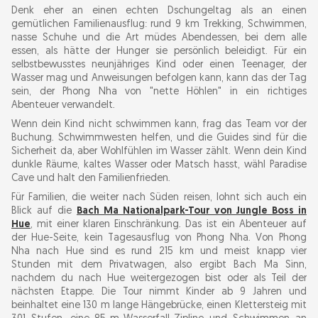
Denk eher an einen echten Dschungeltag als an einen
gemütlichen Familienausflug: rund 9 km Trekking, Schwimmen,
nasse Schuhe und die Art müdes Abendessen, bei dem alle
essen, als hätte der Hunger sie persönlich beleidigt. Für ein
selbstbewusstes neunjähriges Kind oder einen Teenager, der
Wasser mag und Anweisungen befolgen kann, kann das der Tag
sein, der Phong Nha von "nette Höhlen" in ein richtiges
Abenteuer verwandelt.
Wenn dein Kind nicht schwimmen kann, frag das Team vor der
Buchung. Schwimmwesten helfen, und die Guides sind für die
Sicherheit da, aber Wohlfühlen im Wasser zählt. Wenn dein Kind
dunkle Räume, kaltes Wasser oder Matsch hasst, wähl Paradise
Cave und halt den Familienfrieden.
Für Familien, die weiter nach Süden reisen, lohnt sich auch ein
Blick auf die
Bach Ma Nationalpark-Tour von Jungle Boss in
Hue
, mit einer klaren Einschränkung. Das ist ein Abenteuer auf
der Hue-Seite, kein Tagesausflug von Phong Nha. Von Phong
Nha nach Hue sind es rund 215 km und meist knapp vier
Stunden mit dem Privatwagen, also ergibt Bach Ma Sinn,
nachdem du nach Hue weitergezogen bist oder als Teil der
nächsten Etappe. Die Tour nimmt Kinder ab 9 Jahren und
beinhaltet eine 130 m lange Hängebrücke, einen Klettersteig mit