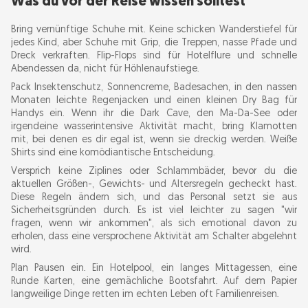
Was du vor der Reise wissen solltest
Bring vernünftige Schuhe mit. Keine schicken Wanderstiefel für
jedes Kind, aber Schuhe mit Grip, die Treppen, nasse Pfade und
Dreck verkraften. Flip-Flops sind für Hotelflure und schnelle
Abendessen da, nicht für Höhlenaufstiege.
Pack Insektenschutz, Sonnencreme, Badesachen, in den nassen
Monaten leichte Regenjacken und einen kleinen Dry Bag für
Handys ein. Wenn ihr die Dark Cave, den Ma-Da-See oder
irgendeine wasserintensive Aktivität macht, bring Klamotten
mit, bei denen es dir egal ist, wenn sie dreckig werden. Weiße
Shirts sind eine komödiantische Entscheidung.
Versprich keine Ziplines oder Schlammbäder, bevor du die
aktuellen Größen-, Gewichts- und Altersregeln gecheckt hast.
Diese Regeln ändern sich, und das Personal setzt sie aus
Sicherheitsgründen durch. Es ist viel leichter zu sagen "wir
fragen, wenn wir ankommen", als sich emotional davon zu
erholen, dass eine versprochene Aktivität am Schalter abgelehnt
wird.
Plan Pausen ein. Ein Hotelpool, ein langes Mittagessen, eine
Runde Karten, eine gemächliche Bootsfahrt. Auf dem Papier
langweilige Dinge retten im echten Leben oft Familienreisen.