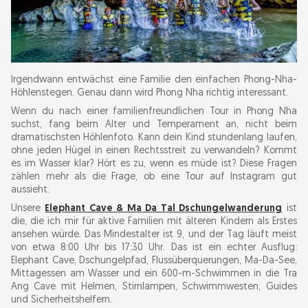
Irgendwann entwächst eine Familie den einfachen Phong-Nha-
Höhlenstegen. Genau dann wird Phong Nha richtig interessant.
Wenn du nach einer familienfreundlichen Tour in Phong Nha
suchst, fang beim Alter und Temperament an, nicht beim
dramatischsten Höhlenfoto. Kann dein Kind stundenlang laufen,
ohne jeden Hügel in einen Rechtsstreit zu verwandeln? Kommt
es im Wasser klar? Hört es zu, wenn es müde ist? Diese Fragen
zählen mehr als die Frage, ob eine Tour auf Instagram gut
aussieht.
Unsere
Elephant Cave & Ma Da Tal Dschungelwanderung
ist
die, die ich mir für aktive Familien mit älteren Kindern als Erstes
ansehen würde. Das Mindestalter ist 9, und der Tag läuft meist
von etwa 8:00 Uhr bis 17:30 Uhr. Das ist ein echter Ausflug:
Elephant Cave, Dschungelpfad, Flussüberquerungen, Ma-Da-See,
Mittagessen am Wasser und ein 600-m-Schwimmen in die Tra
Ang Cave mit Helmen, Stirnlampen, Schwimmwesten, Guides
und Sicherheitshelfern.