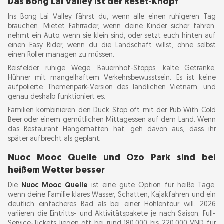
Das Bong Lai Valley ist der Reset-Knopf
Ins Bong Lai Valley fährst du, wenn alle einen ruhigeren Tag
brauchen. Mietet Fahrräder, wenn deine Kinder sicher fahren,
nehmt ein Auto, wenn sie klein sind, oder setzt euch hinten auf
einen Easy Rider, wenn du die Landschaft willst, ohne selbst
einen Roller managen zu müssen.
Reisfelder, ruhige Wege, Bauernhof-Stopps, kalte Getränke,
Hühner mit mangelhaftem Verkehrsbewusstsein. Es ist keine
aufpolierte Themenpark-Version des ländlichen Vietnam, und
genau deshalb funktioniert es.
Familien kombinieren den Duck Stop oft mit der Pub With Cold
Beer oder einem gemütlichen Mittagessen auf dem Land. Wenn
das Restaurant Hängematten hat, geh davon aus, dass ihr
später aufbrecht als geplant.
Nuoc Mooc Quelle und Ozo Park sind bei
heißem Wetter besser
Die
Nuoc Mooc Quelle
ist eine gute Option für heiße Tage,
wenn deine Familie klares Wasser, Schatten, Kajakfahren und ein
deutlich einfacheres Bad als bei einer Höhlentour will. 2026
variieren die Eintritts- und Aktivitätspakete je nach Saison, Full-
Service-Tickets liegen oft bei rund 180.000 bis 220.000 VND für