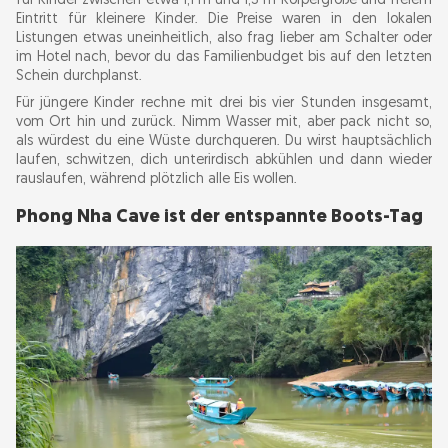
für Kinder zwischen etwa 1,1 m und 1,3 m Körpergröße und freiem
Eintritt für kleinere Kinder. Die Preise waren in den lokalen
Listungen etwas uneinheitlich, also frag lieber am Schalter oder
im Hotel nach, bevor du das Familienbudget bis auf den letzten
Schein durchplanst.
Für jüngere Kinder rechne mit drei bis vier Stunden insgesamt,
vom Ort hin und zurück. Nimm Wasser mit, aber pack nicht so,
als würdest du eine Wüste durchqueren. Du wirst hauptsächlich
laufen, schwitzen, dich unterirdisch abkühlen und dann wieder
rauslaufen, während plötzlich alle Eis wollen.
Phong Nha Cave ist der entspannte Boots-Tag