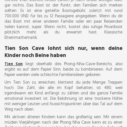
150.000 VND, kleinere Kinder zahlen je nach Größe weniger oder
gar nichts. Das Boot ist der Punkt, den Familien sich merken
sollten: Es ist eine geteilte Bootsgebühr, zuletzt mit rund
700.000 VND für bis zu 12 Passagiere angegeben. Wenn du dir
das Boot mit einer anderen Familie oder ein paar Reisenden
teilen kannst, super. Wenn nicht, kostet das ruhige Privatboot
plötzlich mehr, als du erwartet hast. Klassische
Elternmathematik.
Tien Son Cave lohnt sich nur, wenn deine
Kinder noch Beine haben
Tien Son
liegt oberhalb des Phong-Nha-Cave-Bereichs, also
ergibt es auf dem Papier Sinn, beide zu kombinieren. Auf dem
Papier werden viele schlechte Familienideen geboren.
Um Tien Son zu erreichen, kletterst du jede Menge Treppen
hoch. Die Zahl, die alle im Kopf behalten, ist 480, weil
irgendwann ein Kind anfängt zu zählen und die ganze Familie
emotional investiert ist. Die Belohnung ist eine trockene Höhle
mit weniger Leuten und Aussichtspunkten über das Tal auf dem
Weg nach oben.
Mit aktiven älteren Kindern kann das großartig sein. Mit einem
müden Vierjährigen nach der Phong Nha Cave kann es zu einer