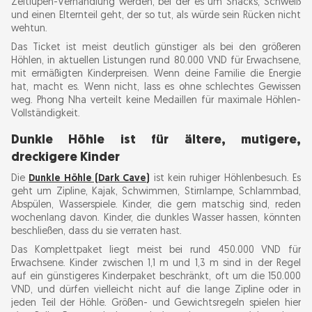
Zeitlupen-Verhandlung werden, bei der es um Snacks, Schweiß
und einen Elternteil geht, der so tut, als würde sein Rücken nicht
wehtun.
Das Ticket ist meist deutlich günstiger als bei den größeren
Höhlen, in aktuellen Listungen rund 80.000 VND für Erwachsene,
mit ermäßigten Kinderpreisen. Wenn deine Familie die Energie
hat, macht es. Wenn nicht, lass es ohne schlechtes Gewissen
weg. Phong Nha verteilt keine Medaillen für maximale Höhlen-
Vollständigkeit.
Dunkle Höhle ist für ältere, mutigere,
dreckigere Kinder
Die
Dunkle Höhle (Dark Cave)
ist kein ruhiger Höhlenbesuch. Es
geht um Zipline, Kajak, Schwimmen, Stirnlampe, Schlammbad,
Abspülen, Wasserspiele. Kinder, die gern matschig sind, reden
wochenlang davon. Kinder, die dunkles Wasser hassen, könnten
beschließen, dass du sie verraten hast.
Das Komplettpaket liegt meist bei rund 450.000 VND für
Erwachsene. Kinder zwischen 1,1 m und 1,3 m sind in der Regel
auf ein günstigeres Kinderpaket beschränkt, oft um die 150.000
VND, und dürfen vielleicht nicht auf die lange Zipline oder in
jeden Teil der Höhle. Größen- und Gewichtsregeln spielen hier