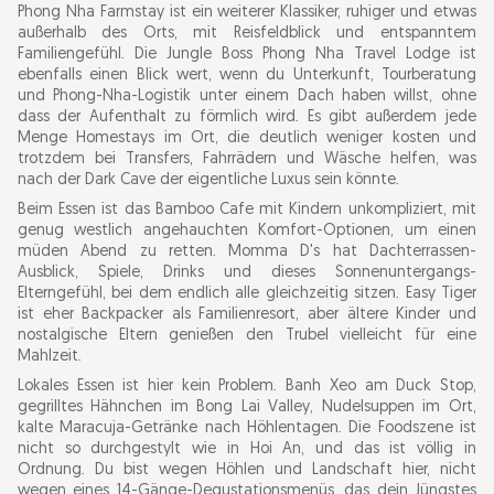
Phong Nha Farmstay ist ein weiterer Klassiker, ruhiger und etwas
außerhalb des Orts, mit Reisfeldblick und entspanntem
Familiengefühl. Die Jungle Boss Phong Nha Travel Lodge ist
ebenfalls einen Blick wert, wenn du Unterkunft, Tourberatung
und Phong-Nha-Logistik unter einem Dach haben willst, ohne
dass der Aufenthalt zu förmlich wird. Es gibt außerdem jede
Menge Homestays im Ort, die deutlich weniger kosten und
trotzdem bei Transfers, Fahrrädern und Wäsche helfen, was
nach der Dark Cave der eigentliche Luxus sein könnte.
Beim Essen ist das Bamboo Cafe mit Kindern unkompliziert, mit
genug westlich angehauchten Komfort-Optionen, um einen
müden Abend zu retten. Momma D's hat Dachterrassen-
Ausblick, Spiele, Drinks und dieses Sonnenuntergangs-
Elterngefühl, bei dem endlich alle gleichzeitig sitzen. Easy Tiger
ist eher Backpacker als Familienresort, aber ältere Kinder und
nostalgische Eltern genießen den Trubel vielleicht für eine
Mahlzeit.
Lokales Essen ist hier kein Problem. Banh Xeo am Duck Stop,
gegrilltes Hähnchen im Bong Lai Valley, Nudelsuppen im Ort,
kalte Maracuja-Getränke nach Höhlentagen. Die Foodszene ist
nicht so durchgestylt wie in Hoi An, und das ist völlig in
Ordnung. Du bist wegen Höhlen und Landschaft hier, nicht
wegen eines 14-Gänge-Degustationsmenüs, das dein Jüngstes