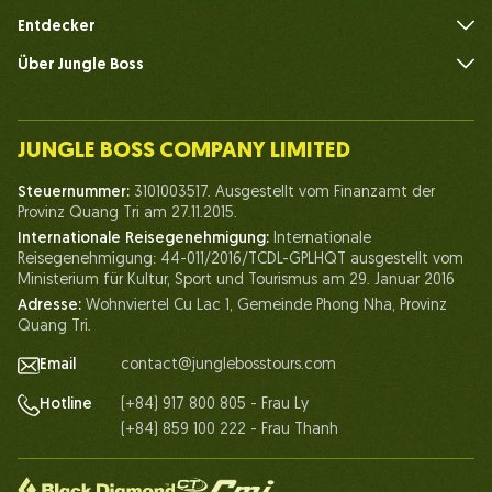
Entdecker
Über Jungle Boss
Einführen
Unser Team
JUNGLE BOSS COMPANY LIMITED
Mensch des Dschungelbosses
Steuernummer:
3101003517. Ausgestellt vom Finanzamt der
Leben bei Jungle Boss
Provinz Quang Tri am 27.11.2015.
Internationale Reisegenehmigung:
Internationale
Unsere Zertifikate
Reisegenehmigung: 44-011/2016/TCDL-GPLHQT ausgestellt vom
Partnerschaft
Ministerium für Kultur, Sport und Tourismus am 29. Januar 2016
Adresse:
Wohnviertel Cu Lac 1, Gemeinde Phong Nha, Provinz
Kontaktieren Sie uns
Quang Tri.
Email
contact@junglebosstours.com
(+84) 917 800 805 - Frau Ly
Hotline
(+84) 859 100 222 - Frau Thanh