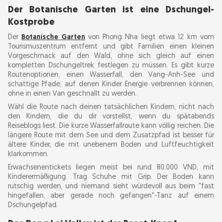
Der Botanische Garten ist eine Dschungel-
Kostprobe
Der
Botanische Garten
von Phong Nha liegt etwa 12 km vom
Tourismuszentrum entfernt und gibt Familien einen kleinen
Vorgeschmack auf den Wald, ohne sich gleich auf einen
kompletten Dschungeltrek festlegen zu müssen. Es gibt kurze
Routenoptionen, einen Wasserfall, den Vang-Anh-See und
schattige Pfade, auf denen Kinder Energie verbrennen können,
ohne in einen Van geschnallt zu werden.
Wähl die Route nach deinen tatsächlichen Kindern, nicht nach
den Kindern, die du dir vorstellst, wenn du spätabends
Reiseblogs liest. Die kurze Wasserfallroute kann völlig reichen. Die
längere Route mit dem See und dem Zusatzpfad ist besser für
ältere Kinder, die mit unebenem Boden und Luftfeuchtigkeit
klarkommen.
Erwachsenentickets liegen meist bei rund 80.000 VND, mit
Kinderermäßigung. Trag Schuhe mit Grip. Der Boden kann
rutschig werden, und niemand sieht würdevoll aus beim "fast
hingefallen, aber gerade noch gefangen"-Tanz auf einem
Dschungelpfad.