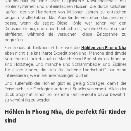
Nationalpark ist eine UNESCO-gelistete Karstlandschaft mit
Dunkle Höhle ist für ältere, mutigere,
Höhlensystemen und unterirdischen Flüssen, die durch Kalkstein
dreckigere Kinder
laufen, der vor Hunderten von Millionen Jahren zu entstehen
begann. Große Fakten, klar. Aber Kinder verstehen das meistens
besser, wenn du sagst: Diese Höhle war schon vor den
Phong Nha ohne Guide: Was Familien allein
Dinosauriern hier, und dann beobachtest, wie ihre Gesichter kurz
machen können
einfrieren, während sie versuchen, diese Zeitspanne zu
begreifen.
Familienurlaub funktioniert hier, weil die
Höhlen von Phong Nha
Welche Aktivitäten gibt es in Phong Nha für
eben nicht alle knallharte Expeditionen sind. Manche sind simple
Kinder, die keine Höhlen sind?
Besuche mit Ticketschalter. Manche sind Bootsfahrten. Manche
sind Holzstege. Und manche sind Schlammbäder und Ziplines
Der Duck Stop ist absurd, und zwar auf die
für ältere Kinder, die sich für "schöne Landschaft" nur dann
richtige Art
interessieren, wenn sie hineinspringen dürfen.
Der Botanische Garten ist eine Dschungel-
Und außerhalb der Höhlen gibt es genug Schräges, damit die
Reise nicht zur Geologiestunde mit Snacks verkommt. Allein der
Kostprobe
Duck Stop hat schon so manche Familienroute davor bewahrt,
Das Bong Lai Valley ist der Reset-Knopf
zu vernünftig zu werden.
Nuoc Mooc Quelle und Ozo Park sind bei
Höhlen in Phong Nha, die perfekt für Kinder
heißem Wetter besser
sind
Familienfreundliche Touren in Phong Nha für