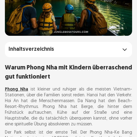
Inhaltsverzeichnis
Warum Phong Nha mit Kindern überraschend
Warum Phong Nha mit Kindern überraschend
gut funktioniert
gut funktioniert
Höhlen in Phong Nha, die perfekt für Kinder
Phong Nha
ist kleiner und ruhiger als die meisten Vietnam-
sind
Stationen, über die Familien sonst reden. Hanoi hat den Verkehr.
Hoi An hat die Menschenmassen. Da Nang hat den Beach-
Paradise Cave ist der sicherste erste Treffer
Resort-Rhythmus. Phong Nha hat Berge, die hinter dem
Frühstück auftauchen, Kühe auf der Straße und eine
Phong Nha Cave ist der entspannte Boots-Tag
Hauptstraße, die du tatsächlich überqueren kannst, ohne vorher
Tien Son Cave lohnt sich nur, wenn deine
eine spirituelle Übung absolvieren zu müssen.
Kinder noch Beine haben
Der Park selbst ist der ernste Teil. Der Phong Nha-Ke Bang