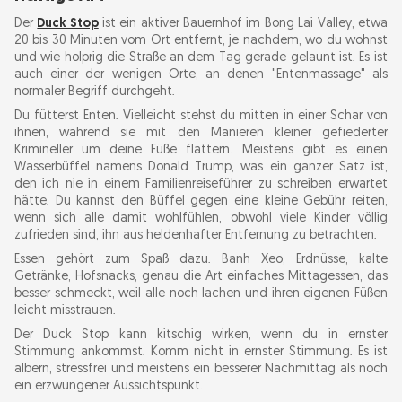
Der
Duck Stop
ist ein aktiver Bauernhof im Bong Lai Valley, etwa
20 bis 30 Minuten vom Ort entfernt, je nachdem, wo du wohnst
und wie holprig die Straße an dem Tag gerade gelaunt ist. Es ist
auch einer der wenigen Orte, an denen "Entenmassage" als
normaler Begriff durchgeht.
Du fütterst Enten. Vielleicht stehst du mitten in einer Schar von
ihnen, während sie mit den Manieren kleiner gefiederter
Krimineller um deine Füße flattern. Meistens gibt es einen
Wasserbüffel namens Donald Trump, was ein ganzer Satz ist,
den ich nie in einem Familienreiseführer zu schreiben erwartet
hätte. Du kannst den Büffel gegen eine kleine Gebühr reiten,
wenn sich alle damit wohlfühlen, obwohl viele Kinder völlig
zufrieden sind, ihn aus heldenhafter Entfernung zu betrachten.
Essen gehört zum Spaß dazu. Banh Xeo, Erdnüsse, kalte
Getränke, Hofsnacks, genau die Art einfaches Mittagessen, das
besser schmeckt, weil alle noch lachen und ihren eigenen Füßen
leicht misstrauen.
Der Duck Stop kann kitschig wirken, wenn du in ernster
Stimmung ankommst. Komm nicht in ernster Stimmung. Es ist
albern, stressfrei und meistens ein besserer Nachmittag als noch
ein erzwungener Aussichtspunkt.