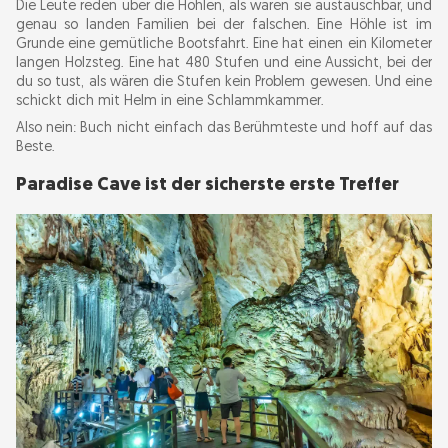
Die Leute reden über die Höhlen, als wären sie austauschbar, und
ältere Kinder
genau so landen Familien bei der falschen. Eine Höhle ist im
Grunde eine gemütliche Bootsfahrt. Eine hat einen ein Kilometer
langen Holzsteg. Eine hat 480 Stufen und eine Aussicht, bei der
Wo du mit Kindern übernachtest und isst
du so tust, als wären die Stufen kein Problem gewesen. Und eine
schickt dich mit Helm in eine Schlammkammer.
Anreise nach Phong Nha mit Kindern
Also nein: Buch nicht einfach das Berühmteste und hoff auf das
Beste.
Beste Reisezeit für Phong Nha mit Kindern
Paradise Cave ist der sicherste erste Treffer
Eine realistische Familien-Reiseroute für Phong
Nha
Was du vor der Reise wissen solltest
Mein Fazit