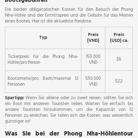
Bootsgebühren
Häufig gestellte Fragen zur Bootsanlegestelle
Die beiden obligatorischen Kosten für den Besuch der Phong
der Phong Nha-Höhle
Nha-Höhle sind der Eintrittspreis und die Gebühr für das Mieten
eines Bootes. Hier ist die aktuellste Preisliste:
Preis
Preis
Typ
(VND)
(USD) ca.
Ticketpreis für die Phong Nha-
150.000
$6
Höhle/pro Person
VND
Bootsmiete/pro Boot/maximal 12
550.000
$22
Personen
VND
Spartipp:
Wenn Sie alleine oder zu zweit reisen, sollten Sie sich
ein Boot mit anderen Touristen teilen. Warten Sie einfach, bis
andere Touristen hinzukommen, um die Kapazität von 12
Personen zu erreichen. Sie teilen sich die Kosten, was wesentlich
günstiger ist!
Was Sie bei der Phong Nha-Höhlentour