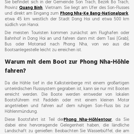
Sie befindet sich in der Gemeinde Son Trach, Bezirk Bo Trach,
fahren?
Provinz
Quang Binh
, Vietnam. Sie liegt am Ufer des Son-Flusses
und direkt am Eingang zum
Phong Nha-Ke Bang-Nationalpark
,
Phong Nha-Höhlenterminal – Ticketpreise und
etwa 45 km westlich der Stadt Dong Hoi und etwa 500 km
Bootsgebühren
südlich von Hanoi.
Die meisten Touristen kommen zunächst am Flughafen oder
Bahnhof in Dong Hoi an und fahren dann mit dem Taxi (Grab),
Was Sie bei der Phong Nha-Höhlentour
Bus oder Motorrad nach Phong Nha, von wo aus die
erwartet
Bootsanlegestelle leicht zu erreichen ist.
1. Abfahrt vom Bootsanleger:
Warum mit dem Boot zur Phong Nha-Höhle
2. Einfahrt in die Phong Nha-Höhle:
fahren?
3. Wunder im Inneren der Höhle:
Da die Höhle tief in die Kalksteinberge mit einem großartigen
4. Zurück zur Bootsanlegestelle:
unterirdischen Flusssystem gegraben ist, kann sie nur mit Booten
Wie lange dauert die Fahrt mit dem
erreicht werden. Die Boote werden entweder von lokalen
Motorboot zur Phong Nha-Höhle?
Bootsführern mit Paddeln oder mit einem kleinen Motor
angetrieben und fahren auf dem ruhigen Son-Fluss bis zur
Kann ich Tickets für die Phong Nha-Höhle
Höhlenmündung.
online buchen?
Diese Bootsfahrt ist Teil der
Phong Nha-Höhlentour
, da Sie
Muss ich eine Taschenlampe in die Phong Nha-
dabei eine hervorragende Gelegenheit haben, die ländliche
Landschaft zu genießen: Beobachten Sie Wasserbüffel, die am
Höhle mitnehmen?