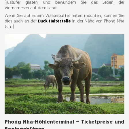
Flussufer grasen, und bewundern Sie das Leben der
Kann ich in der Phong Nha-Höhle schwimmen?
Vietnamesen auf dem Land.
Ist es möglich, die Phong Nha-Höhle ohne
Wenn Sie auf einem Wasserbüffel reiten möchten, können Sie
dies auch an der
Duck-Haltestelle
in der Nähe von Phong Nha
Motorboot zu besuchen?
tun :)
Ist es sicher, die Phong Nha-Höhle während
der Regenzeit zu besuchen?
Kann ich in Phong Nha eine selbst geführte
Tour machen?
Beste Zeit für einen Besuch der Phong Nha-
Höhlenbootstation
Tipps für den Besuch der Bootsanlegestelle
der Phong Nha-Höhle
Weitere Sehenswürdigkeiten in der Nähe der
Bootsanlegestelle Phong Nha
Phong Nha-Höhlenterminal – Ticketpreise und