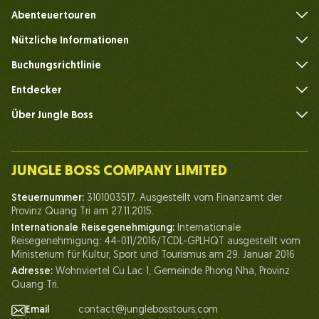
Abenteuertouren
Nützliche Informationen
Häufig gestellte Fragen
Buchungsrichtlinie
Entdecker
Über Jungle Boss
Einführen
Unser Team
JUNGLE BOSS COMPANY LIMITED
Mensch des Dschungelbosses
Steuernummer:
3101003517. Ausgestellt vom Finanzamt der
Leben bei Jungle Boss
Provinz Quang Tri am 27.11.2015.
Internationale Reisegenehmigung:
Internationale
Unsere Zertifikate
Reisegenehmigung: 44-011/2016/TCDL-GPLHQT ausgestellt vom
Partnerschaft
Ministerium für Kultur, Sport und Tourismus am 29. Januar 2016
Adresse:
Wohnviertel Cu Lac 1, Gemeinde Phong Nha, Provinz
Kontaktieren Sie uns
Quang Tri.
Email
contact@junglebosstours.com