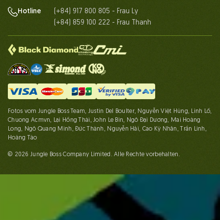
(+84) 917 800 805 - Frau Ly
Hotline
(+84) 859 100 222 - Frau Thanh
Fotos vom Jungle Boss Team, Justin Del Boulter, Nguyễn Việt Hùng, Linh Lố,
Chuong Acmvn, Lại Hồng Thái, John Le Bin, Ngô Đại Dương, Mai Hoàng
Long, Ngô Quang Minh, Đức Thành, Nguyễn Hải, Cao Kỳ Nhân, Trần Linh,
Hoàng Táo
© 2026 Jungle Boss Company Limited. Alle Rechte vorbehalten.